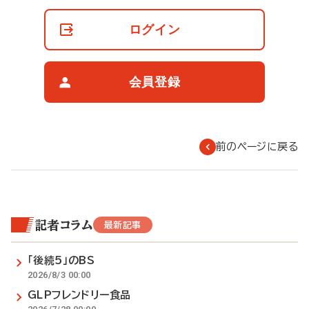
員
の
ログイン
閲
覧
制
限
会員登録
に
つ
い
て
前のページに戻る
記者コラム
最新記事
「後続5」のBS
2026/8/3 00:00
GLPフレンドリー食品