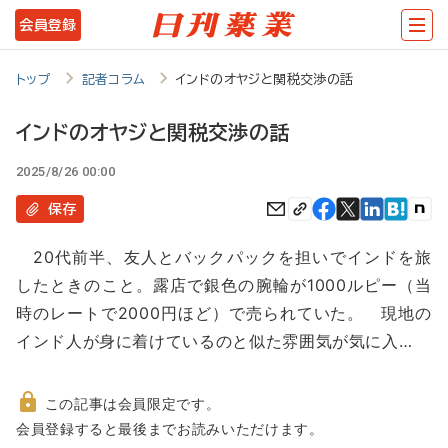
メ
会員登録
イ
ン
トップ
記者コラム
インドのオヤジと関税交渉の話
コ
インドのオヤジと関税交渉の話
ン
2025/8/26 00:00
テ
ン
保存
ツ
20代前半、友人とバックパックを担いでインドを旅
に
したときのこと。露店で銀色の腕輪が1000ルピー（当
移
時のレートで2000円ほど）で売られていた。 現地の
動
インド人が身に着けているのと似た雰囲気が気に入…
この記事は会員限定です。
非
会員登録すると最後までお読みいただけます。
会