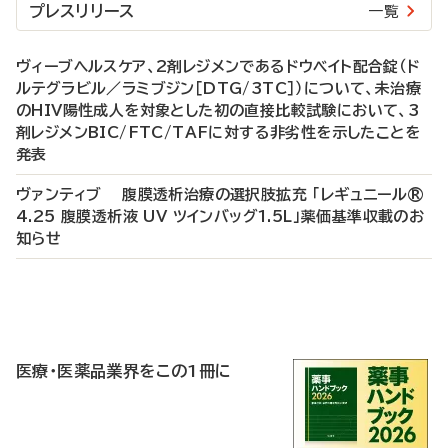
プレスリリース
一覧
ヴィーブヘルスケア、2剤レジメンであるドウベイト配合錠（ド
ルテグラビル／ラミブジン［DTG/3TC］）について、未治療
のHIV陽性成人を対象とした初の直接比較試験において、3
剤レジメンBIC/FTC/TAFに対する非劣性を示したことを
発表
ヴァンティブ 腹膜透析治療の選択肢拡充 「レギュニール®
4.25 腹膜透析液 UV ツインバッグ1.5L」薬価基準収載のお
知らせ
P
R
医療・医薬品業界をこの1冊に