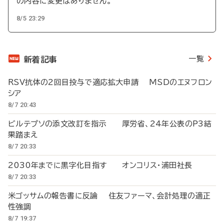
の内容に変更はありません。
8/5 23:29
一覧
新着記事
RSV抗体の2回目投与で適応拡大申請 MSDのエヌフロン
シア
8/7 20:43
ビルテプソの添文改訂を指示 厚労省、24年公表のP3結
果踏まえ
8/7 20:33
2030年までに黒字化目指す オンコリス・浦田社長
8/7 20:33
米ゴッサムの報告書に反論 住友ファーマ、会計処理の適正
性強調
8/7 19:37