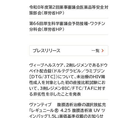
令和8年度第2回薬事審議会医薬品等安全対
策部会（厚労省HP）
第66回厚生科学審議会予防接種・ワクチン
分科会（厚労省HP）
プレスリリース
一覧
ヴィーブヘルスケア、2剤レジメンであるドウ
ベイト配合錠（ドルテグラビル／ラミブジン
［DTG/3TC］）について、未治療のHIV陽
性成人を対象とした初の直接比較試験にお
いて、3剤レジメンBIC/FTC/TAFに対す
る非劣性を示したことを発表
ヴァンティブ 腹膜透析治療の選択肢拡充
「レギュニール® 4.25 腹膜透析液 UV ツ
インバッグ1.5L」薬価基準収載のお知らせ