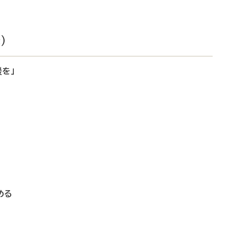
）
を」
める