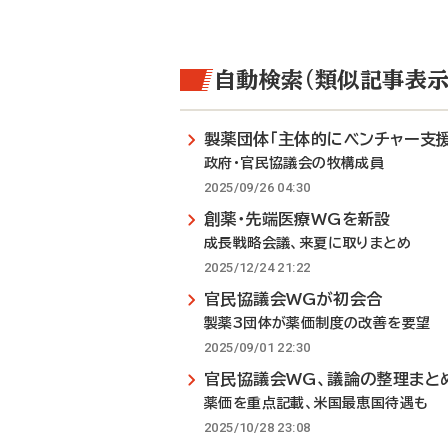
自動検索（類似記事表示
製薬団体「主体的にベンチャー支援
政府・官民協議会の牧構成員
2025/09/26 04:30
創薬・先端医療WGを新設
成長戦略会議、来夏に取りまとめ
2025/12/24 21:22
官民協議会WGが初会合
製薬3団体が薬価制度の改善を要望
2025/09/01 22:30
官民協議会WG、議論の整理まと
薬価を重点記載、米国最恵国待遇も
2025/10/28 23:08