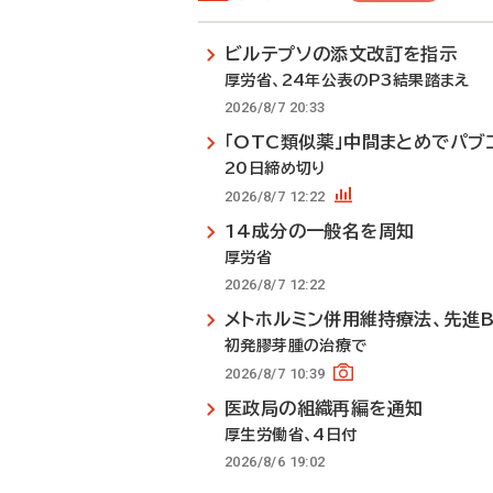
ビルテプソの添文改訂を指示
厚労省、24年公表のP3結果踏まえ
2026/8/7 20:33
「OTC類似薬」中間まとめでパブ
20日締め切り
2026/8/7 12:22
14成分の一般名を周知
厚労省
2026/8/7 12:22
メトホルミン併用維持療法、先進
初発膠芽腫の治療で
2026/8/7 10:39
医政局の組織再編を通知
厚生労働省、4日付
2026/8/6 19:02