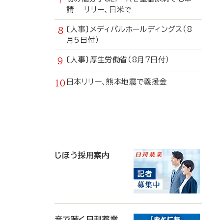
請 リリー、日米で
〔人事〕メディパルホールディングス（8
月5日付）
〔人事〕厚生労働省（8月7日付）
日本リリー、熊本地震で義援金
寄
稿
じほう採用案内
音で聴く日刊薬業