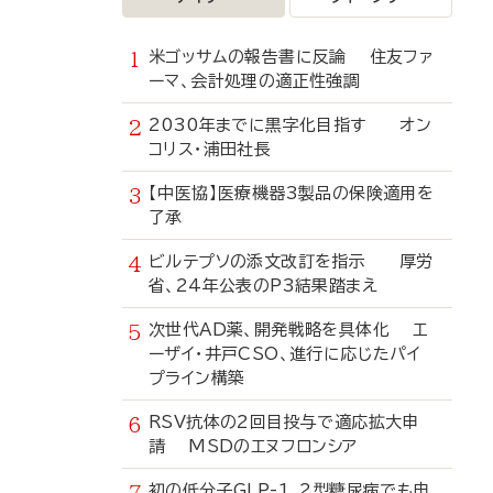
米ゴッサムの報告書に反論 住友ファ
ーマ、会計処理の適正性強調
2030年までに黒字化目指す オン
コリス・浦田社長
【中医協】医療機器3製品の保険適用を
了承
ビルテプソの添文改訂を指示 厚労
省、24年公表のP3結果踏まえ
次世代AD薬、開発戦略を具体化 エ
ーザイ・井戸CSO、進行に応じたパイ
プライン構築
RSV抗体の2回目投与で適応拡大申
請 MSDのエヌフロンシア
初の低分子GLP-1、2型糖尿病でも申