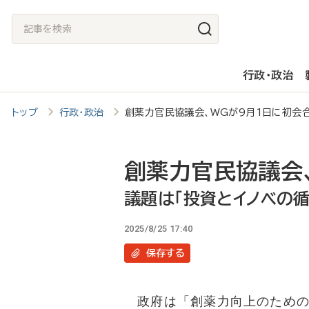
メ
記
イ
事
ン
を
行政・政治
コ
検
ン
索
トップ
行政・政治
創薬力官民協議会、WGが9月1日に初会
テ
ン
ツ
創薬力官民協議会
に
議題は「投資とイノベの循
移
2025/8/25 17:40
動
保存
する
政府は「創薬力向上のための