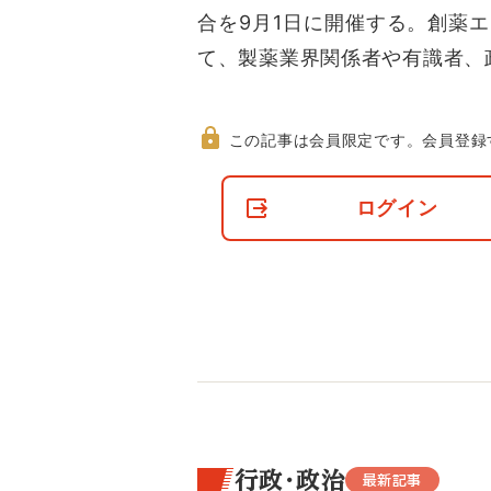
合を9月1日に開催する。創薬
て、製薬業界関係者や有識者、
この記事は会員限定です。
会員登録
非
会
ログイン
員
の
閲
覧
制
限
に
つ
い
て
行政・政治
最新記事