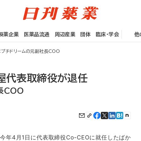
製薬企業
医薬品流通
周辺産業
団体
臨床・学会
他
ペプチドリームの元副社長COO
舛屋代表取締役が退任
長COO
年4月1日に代表取締役Co-CEOに就任したばか