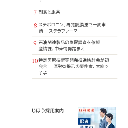
ュ
朝食と服薬
ステボロニン、再発髄膜腫で一変申
請 ステラファーマ
石油関連製品の影響調査を依頼
産情課、中東情勢踏まえ
特定医療技術等開発推進検討会が初
会合 厚労省提示の要件案、大筋で
了承
寄
稿
じほう採用案内