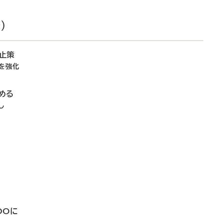
）
止策
を強化
める
し
OOに