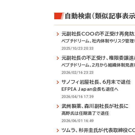
自動検索（類似記事表示
元副社長COOの不正受け再発防
ペプチドリーム、社内体制やリスク管理
2025/10/23 20:33
元副社長の不正受け、権限委譲進
ペプチドリーム、2月から組織体制見直
2026/02/16 23:23
サノフィ岩屋社長、6月末で退任
EFPIA Japan会長も退任へ
2026/04/16 17:39
武州製薬、森川副社長が社長に
髙野氏は任期満了で退任
2026/06/01 16:49
ツムラ、杉井圭氏が代表取締役C