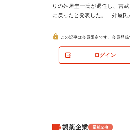
りの舛屋圭一氏が退任し、吉武
に戻ったと発表した。 舛屋氏
この記事は会員限定です。
会員登録
非
会
ログイン
員
の
閲
覧
制
限
に
つ
い
て
製薬企業
最新記事