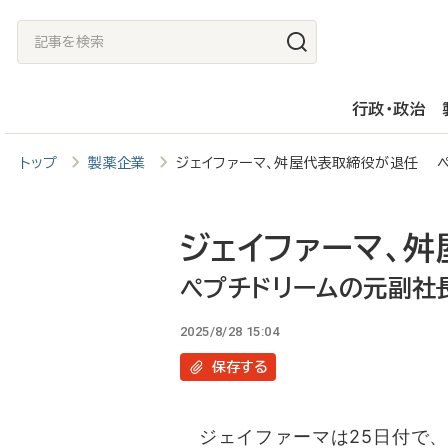
メ
記
イ
事
ン
を
行政・政治
コ
検
ン
索
トップ
製薬企業
ジェイファーマ、舛屋代表取締役が退任 
テ
ン
ツ
ジェイファーマ、
に
ペプチドリームの元副社
移
2025/8/28 15:04
動
保存
する
ジェイファーマは25日付で、今