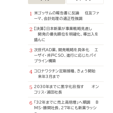
米ゴッサムの報告書に反論 住友ファ
ーマ、会計処理の適正性強調
【決算】日本新薬が事業戦略見直し
開発の優先順位を明確化、導出入を
盛んに
次世代AD薬、開発戦略を具体化 エ
ーザイ・井戸CSO、進行に応じたパイ
プライン構築
コロナワクチン定期接種、きょう開始
来年3月まで
2030年までに黒字化目指す オン
コリス・浦田社長
「32年までに売上高倍増」へ順調 B
MS・勝間社長、27年にも新薬ラッシ