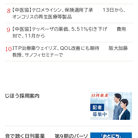
【中医協】テロメライシン、保険適用了承 13日から、
オンコリスの再生医療等製品
【中医協】テッペーザの薬価、5.51％引き下げ 費用
対で、11月から
ITP治療薬ウェイリズ、QOL改善にも期待 阪大加藤
教授、サノフィセミナーで
寄
稿
じほう採用案内
音で聴く日刊薬業 第9期のパーソ