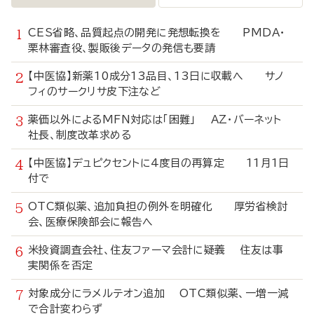
CES省略、品質起点の開発に発想転換を PMDA・
栗林審査役、製販後データの発信も要請
【中医協】新薬10成分13品目、13日に収載へ サノ
フィのサークリサ皮下注など
薬価以外によるMFN対応は「困難」 AZ・バーネット
社長、制度改革求める
【中医協】デュピクセントに4度目の再算定 11月1日
付で
OTC類似薬、追加負担の例外を明確化 厚労省検討
会、医療保険部会に報告へ
米投資調査会社、住友ファーマ会計に疑義 住友は事
実関係を否定
対象成分にラメルテオン追加 OTC類似薬、一増一減
で合計変わらず