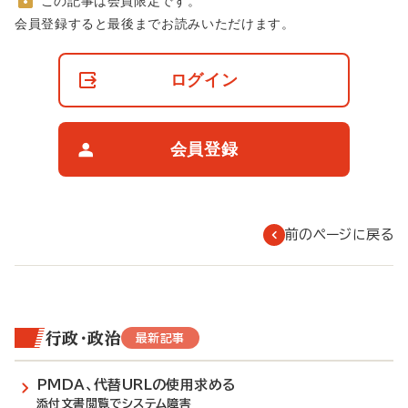
この記事は会員限定です。
非
会員登録すると最後までお読みいただけます。
会
員
の
ログイン
閲
覧
制
限
会員登録
に
つ
い
て
前のページに戻る
行政・政治
最新記事
PMDA、代替URLの使用求める
添付文書閲覧でシステム障害