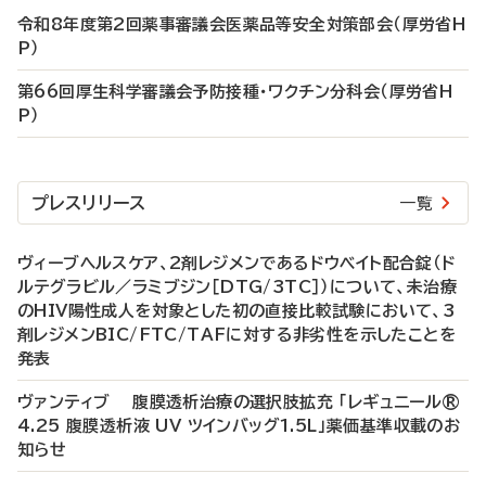
令和8年度第2回薬事審議会医薬品等安全対策部会（厚労省H
P）
第66回厚生科学審議会予防接種・ワクチン分科会（厚労省H
P）
プレスリリース
一覧
ヴィーブヘルスケア、2剤レジメンであるドウベイト配合錠（ド
ルテグラビル／ラミブジン［DTG/3TC］）について、未治療
のHIV陽性成人を対象とした初の直接比較試験において、3
剤レジメンBIC/FTC/TAFに対する非劣性を示したことを
発表
ヴァンティブ 腹膜透析治療の選択肢拡充 「レギュニール®
4.25 腹膜透析液 UV ツインバッグ1.5L」薬価基準収載のお
知らせ