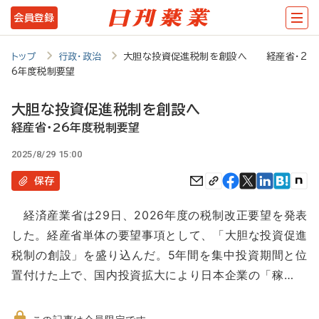
メ
会員登録
イ
ン
トップ
行政・政治
大胆な投資促進税制を創設へ 経産省・2
6年度税制要望
コ
ン
大胆な投資促進税制を創設へ
テ
経産省・26年度税制要望
ン
2025/8/29 15:00
ツ
保存
に
経済産業省は29日、2026年度の税制改正要望を発表
移
した。経産省単体の要望事項として、「大胆な投資促進
動
税制の創設」を盛り込んだ。5年間を集中投資期間と位
置付けた上で、国内投資拡大により日本企業の「稼…