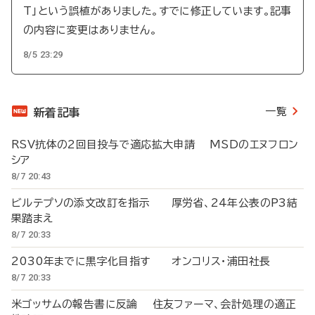
T」という誤植がありました。すでに修正しています。記事
の内容に変更はありません。
8/5 23:29
一覧
新着記事
RSV抗体の2回目投与で適応拡大申請 MSDのエヌフロン
シア
8/7 20:43
ビルテプソの添文改訂を指示 厚労省、24年公表のP3結
果踏まえ
8/7 20:33
2030年までに黒字化目指す オンコリス・浦田社長
8/7 20:33
米ゴッサムの報告書に反論 住友ファーマ、会計処理の適正