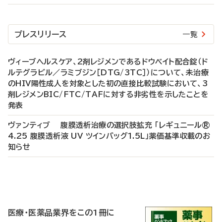
プレスリリース
一覧
ヴィーブヘルスケア、2剤レジメンであるドウベイト配合錠（ド
ルテグラビル／ラミブジン［DTG/3TC］）について、未治療
のHIV陽性成人を対象とした初の直接比較試験において、3
剤レジメンBIC/FTC/TAFに対する非劣性を示したことを
発表
ヴァンティブ 腹膜透析治療の選択肢拡充 「レギュニール®
4.25 腹膜透析液 UV ツインバッグ1.5L」薬価基準収載のお
知らせ
P
R
医療・医薬品業界をこの1冊に