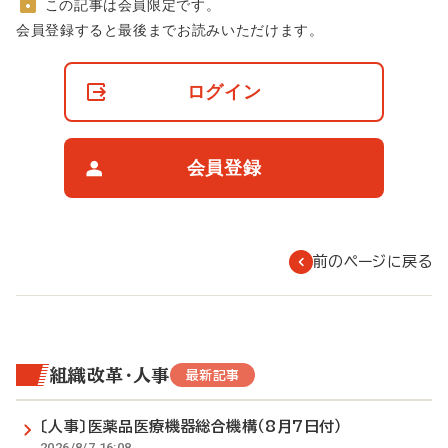
この記事は会員限定です。
非
会員登録すると最後までお読みいただけます。
会
員
の
ログイン
閲
覧
制
限
会員登録
に
つ
い
て
前のページに戻る
組織改革・人事
最新記事
〔人事〕医薬品医療機器総合機構（8月7日付）
2026/8/7 16:08