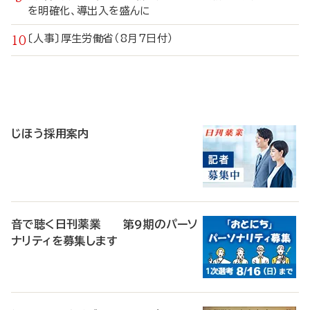
を明確化、導出入を盛んに
〔人事〕厚生労働省（8月7日付）
寄
稿
じほう採用案内
音で聴く日刊薬業 第9期のパーソ
ナリティを募集します