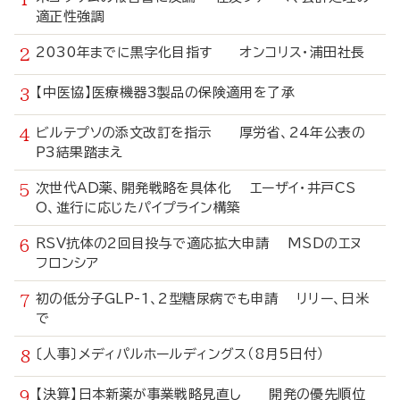
適正性強調
2030年までに黒字化目指す オンコリス・浦田社長
【中医協】医療機器3製品の保険適用を了承
ビルテプソの添文改訂を指示 厚労省、24年公表の
P3結果踏まえ
次世代AD薬、開発戦略を具体化 エーザイ・井戸CS
O、進行に応じたパイプライン構築
RSV抗体の2回目投与で適応拡大申請 MSDのエヌ
フロンシア
初の低分子GLP-1、2型糖尿病でも申請 リリー、日米
で
〔人事〕メディパルホールディングス（8月5日付）
【決算】日本新薬が事業戦略見直し 開発の優先順位