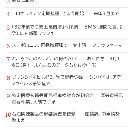
朝食と服薬
コロナワクチン定期接種、きょう開始 来年3月まで
「32年までに売上高倍増」へ順調 BMS・勝間社長、2
7年にも新薬ラッシュ
ステボロニン、再発髄膜腫で一変申請 ステラファーマ
ところでこのAI、どこの何のAI？ おとにち 3月1
6日（月） まんまるのデータもぐもぐ（17）
ブリンシドホビルP3、米で患者登録 シンバイオ、アデ
ノウイルス感染症で
特定医療技術等開発推進検討会が初会合 厚労省提示
の要件案、大筋で了承
石油関連製品の影響調査を依頼 産情課、中東情勢
踏まえ