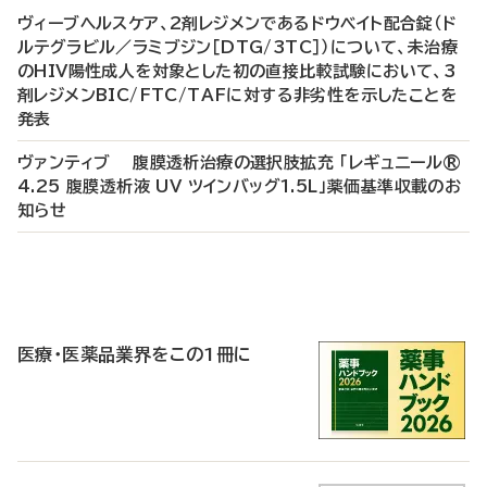
ヴィーブヘルスケア、2剤レジメンであるドウベイト配合錠（ド
ルテグラビル／ラミブジン［DTG/3TC］）について、未治療
のHIV陽性成人を対象とした初の直接比較試験において、3
剤レジメンBIC/FTC/TAFに対する非劣性を示したことを
発表
ヴァンティブ 腹膜透析治療の選択肢拡充 「レギュニール®
4.25 腹膜透析液 UV ツインバッグ1.5L」薬価基準収載のお
知らせ
P
R
医療・医薬品業界をこの1冊に