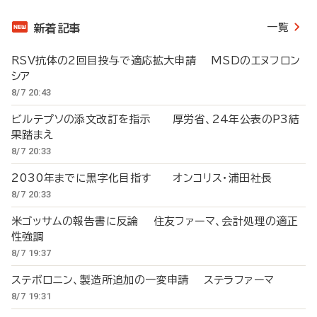
一覧
新着記事
RSV抗体の2回目投与で適応拡大申請 MSDのエヌフロン
シア
8/7 20:43
ビルテプソの添文改訂を指示 厚労省、24年公表のP3結
果踏まえ
8/7 20:33
2030年までに黒字化目指す オンコリス・浦田社長
8/7 20:33
米ゴッサムの報告書に反論 住友ファーマ、会計処理の適正
性強調
8/7 19:37
ステボロニン、製造所追加の一変申請 ステラファーマ
8/7 19:31