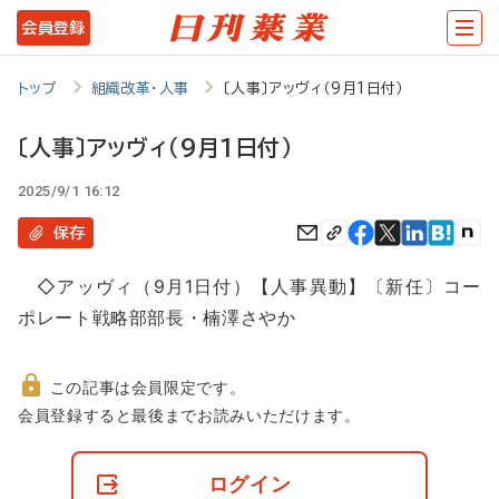
メ
会員登録
イ
ン
トップ
組織改革・人事
〔人事〕アッヴィ（9月1日付）
コ
〔人事〕アッヴィ（9月1日付）
ン
2025/9/1 16:12
テ
ン
保存
ツ
◇アッヴィ（9月1日付）【人事異動】〔新任〕コー
に
ポレート戦略部部長・楠澤さやか
移
動
この記事は会員限定です。
非
会員登録すると最後までお読みいただけます。
会
員
の
ログイン
閲