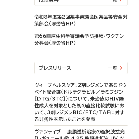
令和8年度第2回薬事審議会医薬品等安全対
策部会（厚労省HP）
第66回厚生科学審議会予防接種・ワクチン
分科会（厚労省HP）
プレスリリース
一覧
ヴィーブヘルスケア、2剤レジメンであるドウ
ベイト配合錠（ドルテグラビル／ラミブジン
［DTG/3TC］）について、未治療のHIV陽
性成人を対象とした初の直接比較試験にお
いて、3剤レジメンBIC/FTC/TAFに対す
る非劣性を示したことを発表
ヴァンティブ 腹膜透析治療の選択肢拡充
「レギュニール® 4.25 腹膜透析液 UV ツ