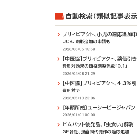
自動検索（類似記事表示
ブリィビアクト、小児の適応追加
UCB、剤形追加の申請も
2026/06/05 18:58
【中医協】ブリィビアクト、薬価引
費用対効果の価格調整係数「0.1」
2026/04/08 21:29
【中医協】ブリィビアクト、4.3％
費用対で
2026/05/13 23:06
〔年頭所感〕ユーシービージャパ
2026/01/01 00:00
ビムパット後発品、「虫食い」解消
GE各社、強直間代発作の適応追加