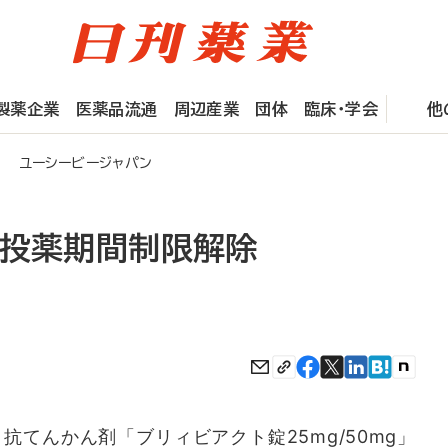
製薬企業
医薬品流通
周辺産業
団体
臨床・学会
他
除 ユーシービージャパン
の投薬期間制限解除
てんかん剤「ブリィビアクト錠25mg/50mg」