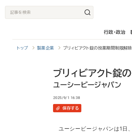
メ
記
イ
事
ン
を
行政・政治
コ
検
ン
索
トップ
製薬企業
ブリィビアクト錠の投薬期間制限解
テ
ン
ツ
ブリィビアクト錠
に
ユーシービージャパン
移
2025/9/1 16:38
動
保存
する
ユーシービージャパンは1日、抗