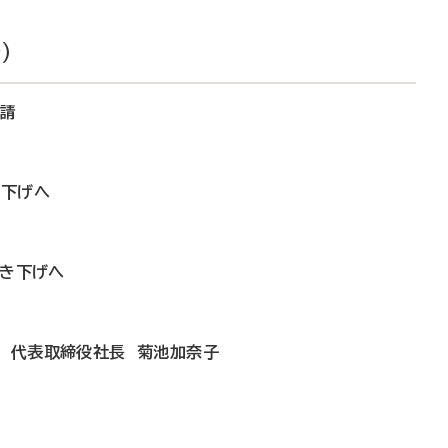
）
申請
き下げへ
引き下げへ
ン 代表取締役社長 菊池加奈子