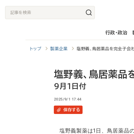
メ
記
イ
事
ン
を
行政・政治
コ
検
ン
索
トップ
製薬企業
塩野義、鳥居薬品を完全子会
テ
ン
ツ
塩野義、鳥居薬品
に
9月1日付
移
2025/9/1 17:44
動
保存
する
塩野義製薬は1日、鳥居薬品の