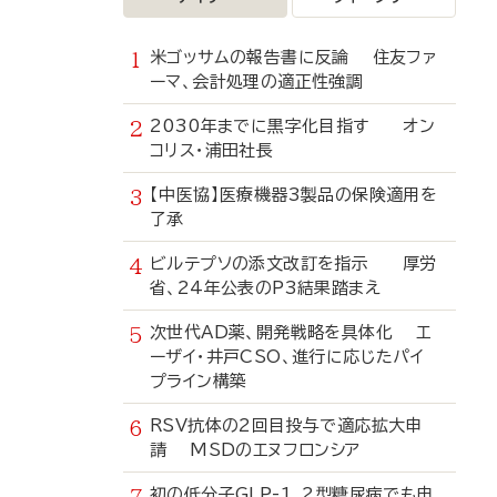
米ゴッサムの報告書に反論 住友ファ
ーマ、会計処理の適正性強調
2030年までに黒字化目指す オン
コリス・浦田社長
【中医協】医療機器3製品の保険適用を
了承
ビルテプソの添文改訂を指示 厚労
省、24年公表のP3結果踏まえ
次世代AD薬、開発戦略を具体化 エ
ーザイ・井戸CSO、進行に応じたパイ
プライン構築
RSV抗体の2回目投与で適応拡大申
請 MSDのエヌフロンシア
初の低分子GLP-1、2型糖尿病でも申