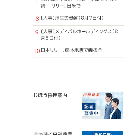
請 リリー、日米で
〔人事〕厚生労働省（8月7日付）
〔人事〕メディパルホールディングス（8
月5日付）
日本リリー、熊本地震で義援金
寄
稿
じほう採用案内
音で聴く日刊薬業