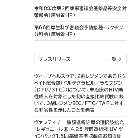
令和8年度第2回薬事審議会医薬品等安全対
策部会（厚労省HP）
第66回厚生科学審議会予防接種・ワクチン
分科会（厚労省HP）
プレスリリース
一覧
ヴィーブヘルスケア、2剤レジメンであるドウ
ベイト配合錠（ドルテグラビル／ラミブジン
［DTG/3TC］）について、未治療のHIV陽
性成人を対象とした初の直接比較試験にお
いて、3剤レジメンBIC/FTC/TAFに対す
る非劣性を示したことを発表
ヴァンティブ 腹膜透析治療の選択肢拡充
「レギュニール® 4.25 腹膜透析液 UV ツ
インバッグ1.5L」薬価基準収載のお知らせ