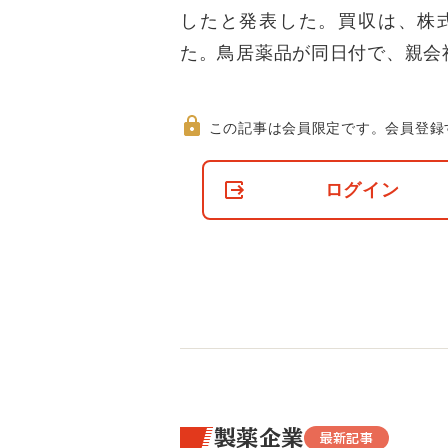
したと発表した。買収は、株
た。鳥居薬品が同日付で、親会
この記事は会員限定です。
会員登録
非
会
ログイン
員
の
閲
覧
制
限
に
つ
い
て
製薬企業
最新記事