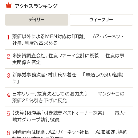
アクセスランキング
デイリー
ウィークリー
薬価以外によるMFN対応は「困難」 AZ・バーネット
社長、制度改革求める
米投資調査会社、住友ファーマ会計に疑義 住友は事
実関係を否定
新厚労事務次官・村山氏が着任 「風通しの良い組織
に」
日本リリー、投資先としての魅力失う マンジャロの
薬価25％引き下げに反発
【決算】既存薬「引き続きベストオーナー探索」 帝人・
嶋井グループ執行役員
開発計画は順調、AZ・バーネット社長 AIを加速、標的