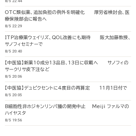
8/5 22:44
OTC類似薬、追加負担の例外を明確化 厚労省検討会、医
療保険部会に報告へ
8/5 22:29
ITP治療薬ウェイリズ、QOL改善にも期待 阪大加藤教授、
サノフィセミナーで
8/5 20:40
【中医協】新薬10成分13品目、13日に収載へ サノフィの
サークリサ皮下注など
8/5 20:06
【中医協】デュピクセントに4度目の再算定 11月1日付で
8/5 20:05
B細胞性非ホジキンリンパ腫の開発中止 Meiji ファルマの
ハイヤスタ
8/5 19:56