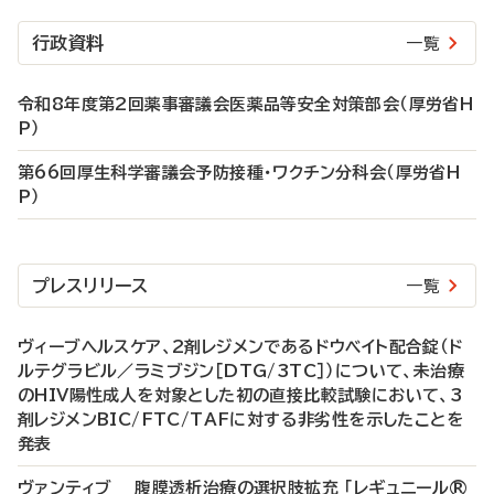
行政資料
一覧
令和8年度第2回薬事審議会医薬品等安全対策部会（厚労省H
P）
第66回厚生科学審議会予防接種・ワクチン分科会（厚労省H
P）
プレスリリース
一覧
ヴィーブヘルスケア、2剤レジメンであるドウベイト配合錠（ド
ルテグラビル／ラミブジン［DTG/3TC］）について、未治療
のHIV陽性成人を対象とした初の直接比較試験において、3
剤レジメンBIC/FTC/TAFに対する非劣性を示したことを
発表
ヴァンティブ 腹膜透析治療の選択肢拡充 「レギュニール®