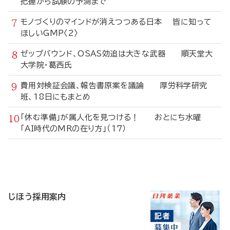
把握から試験の予測まで
モノづくりのマインドが消えつつある日本 皆に知って
ほしいGMP〈2〉
ゼップバウンド、OSAS効追は大きな武器 順天堂大
大学院・葛西氏
費用対検証会議、報告書原案を議論 厚労科学研究
班、18日にもまとめ
「休む準備」が属人化を見つける！ おとにち水曜
「AI時代のMRの在り方」（17）
寄
稿
じほう採用案内