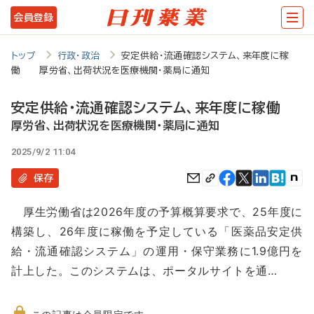
メ
会員登録
イ
ン
トップ
行政・政治
安定供給・流通確認システム、来年度に稼
働 厚労省、出荷状況を医療機関・薬局に通知
コ
ン
安定供給・流通確認システム、来年度に稼働
テ
厚労省、出荷状況を医療機関・薬局に通知
ン
2025/9/2 11:04
ツ
保存
に
厚生労働省は2026年度の予算概算要求で、25年度に
移
構築し、26年度に稼働を予定している「医薬品安定供
動
給・流通確認システム」の運用・保守業務に1.9億円を
計上した。このシステムは、ポータルサイトを通…