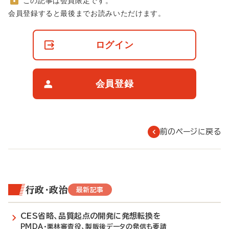
この記事は会員限定です。
非
会員登録すると最後までお読みいただけます。
会
員
の
ログイン
閲
覧
制
限
会員登録
に
つ
い
て
前のページに戻る
行政・政治
最新記事
CES省略、品質起点の開発に発想転換を
PMDA・栗林審査役、製販後データの発信も要請