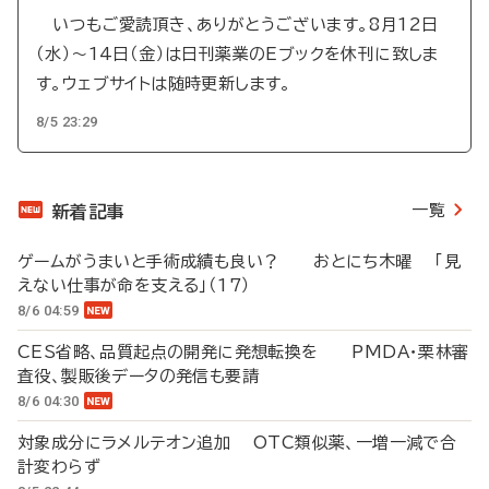
いつもご愛読頂き、ありがとうございます。8月12日
（水）～14日（金）は日刊薬業のEブックを休刊に致しま
す。ウェブサイトは随時更新します。
8/5 23:29
一覧
新着記事
ゲームがうまいと手術成績も良い？ おとにち木曜 「見
えない仕事が命を支える」（17）
8/6 04:59
CES省略、品質起点の開発に発想転換を PMDA・栗林審
査役、製販後データの発信も要請
8/6 04:30
対象成分にラメルテオン追加 OTC類似薬、一増一減で合
計変わらず