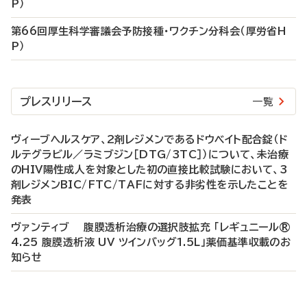
P）
第66回厚生科学審議会予防接種・ワクチン分科会（厚労省H
P）
プレスリリース
一覧
ヴィーブヘルスケア、2剤レジメンであるドウベイト配合錠（ド
ルテグラビル／ラミブジン［DTG/3TC］）について、未治療
のHIV陽性成人を対象とした初の直接比較試験において、3
剤レジメンBIC/FTC/TAFに対する非劣性を示したことを
発表
ヴァンティブ 腹膜透析治療の選択肢拡充 「レギュニール®
4.25 腹膜透析液 UV ツインバッグ1.5L」薬価基準収載のお
知らせ