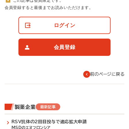
この記事は会員限定です。
非
会員登録すると最後までお読みいただけます。
会
員
の
ログイン
閲
覧
制
限
会員登録
に
つ
い
て
前のページに戻る
製薬企業
最新記事
RSV抗体の2回目投与で適応拡大申請
MSDのエヌフロンシア