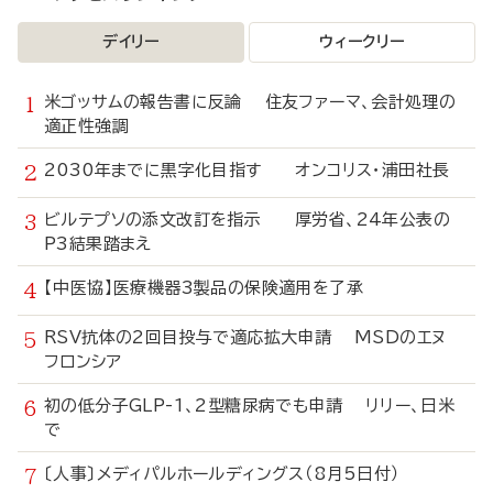
デイリー
ウィークリー
米ゴッサムの報告書に反論 住友ファーマ、会計処理の
適正性強調
2030年までに黒字化目指す オンコリス・浦田社長
ビルテプソの添文改訂を指示 厚労省、24年公表の
P3結果踏まえ
【中医協】医療機器3製品の保険適用を了承
RSV抗体の2回目投与で適応拡大申請 MSDのエヌ
フロンシア
初の低分子GLP-1、2型糖尿病でも申請 リリー、日米
で
〔人事〕メディパルホールディングス（8月5日付）