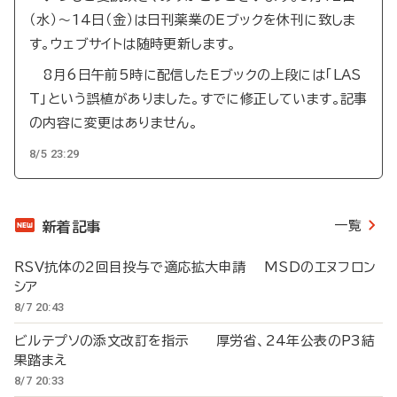
（水）～14日（金）は日刊薬業のEブックを休刊に致しま
す。ウェブサイトは随時更新します。
8月6日午前5時に配信したEブックの上段には「LAS
T」という誤植がありました。すでに修正しています。記事
の内容に変更はありません。
8/5 23:29
一覧
新着記事
RSV抗体の2回目投与で適応拡大申請 MSDのエヌフロン
シア
8/7 20:43
ビルテプソの添文改訂を指示 厚労省、24年公表のP3結
果踏まえ
8/7 20:33