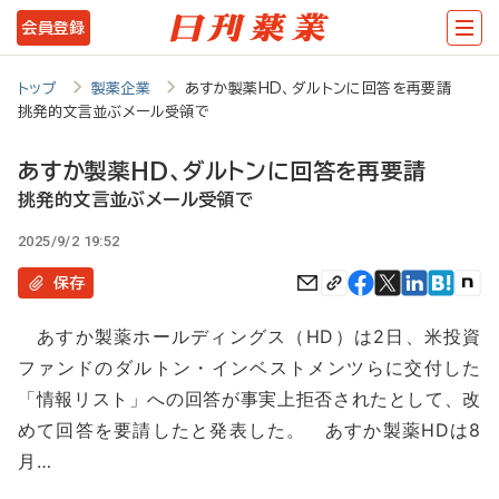
メ
会員登録
イ
ン
トップ
製薬企業
あすか製薬HD、ダルトンに回答を再要請
挑発的文言並ぶメール受領で
コ
ン
あすか製薬HD、ダルトンに回答を再要請
テ
挑発的文言並ぶメール受領で
ン
2025/9/2 19:52
ツ
保存
に
あすか製薬ホールディングス（HD）は2日、米投資
移
ファンドのダルトン・インベストメンツらに交付した
動
「情報リスト」への回答が事実上拒否されたとして、改
めて回答を要請したと発表した。 あすか製薬HDは8
月…