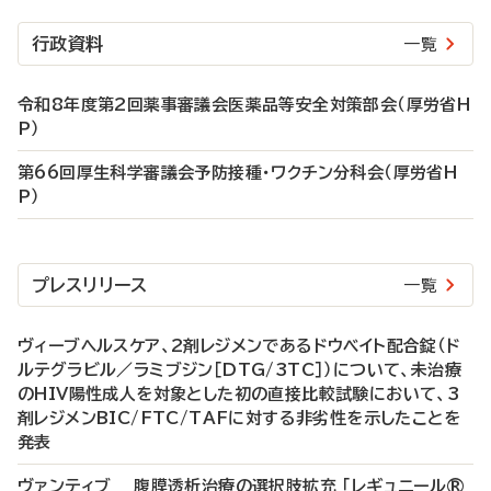
行政資料
一覧
令和8年度第2回薬事審議会医薬品等安全対策部会（厚労省H
P）
第66回厚生科学審議会予防接種・ワクチン分科会（厚労省H
P）
プレスリリース
一覧
ヴィーブヘルスケア、2剤レジメンであるドウベイト配合錠（ド
ルテグラビル／ラミブジン［DTG/3TC］）について、未治療
のHIV陽性成人を対象とした初の直接比較試験において、3
剤レジメンBIC/FTC/TAFに対する非劣性を示したことを
発表
ヴァンティブ 腹膜透析治療の選択肢拡充 「レギュニール®