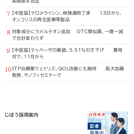
実関係を否定
【中医協】テロメライシン、保険適用了承 13日から、
オンコリスの再生医療等製品
対象成分にラメルテオン追加 OTC類似薬、一増一減
で合計変わらず
【中医協】テッペーザの薬価、5.51％引き下げ 費用
対で、11月から
ITP治療薬ウェイリズ、QOL改善にも期待 阪大加藤
教授、サノフィセミナーで
寄
稿
じほう採用案内