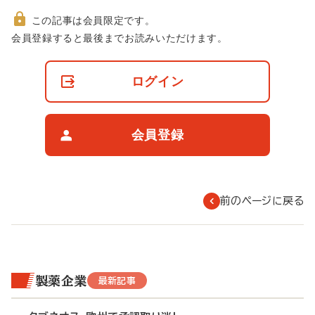
この記事は会員限定です。
非
会員登録すると最後までお読みいただけます。
会
員
の
ログイン
閲
覧
制
限
会員登録
に
つ
い
て
前のページに戻る
製薬企業
最新記事