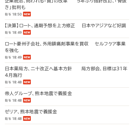
企業統治、問われる「質」の改革 5年ぶり指針改訂、「骨抜
き」批判も
8/6 18:50
【決算】ロート、通期予想を上方修正 日本やアジアなど好調
8/6 18:49
ロート豪州子会社、外用鎮痛剤事業を買収 セルフケア事業
を強化
8/6 18:49
日本薬局方、二十改正へ基本方針 局方部会、目標は31年
4月施行
8/6 18:48
帝人グループ、熊本地震で義援金
8/6 18:48
ゼリア、熊本地震で義援金
8/6 18:48