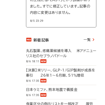
ました。すでに修正しています。記事の
内容に変更はありません。
8/5 23:29
一覧
新着記事
丸石製薬、疼痛薬候補を導入 米アドニュー
リス社のセブラノパドール
8/6 18:11
【決算】米リリー、GLP-1/GIP製剤が成長を
牽引 26年1～6月期、51％増収
8/6 17:35
日本ケミファ、熊本地震で義援金
8/6 17:35
食薬区分の例示リストを一部改正 厚労