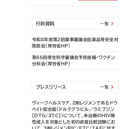
行政資料
一覧
令和8年度第2回薬事審議会医薬品等安全対
策部会（厚労省HP）
第66回厚生科学審議会予防接種・ワクチン
分科会（厚労省HP）
プレスリリース
一覧
ヴィーブヘルスケア、2剤レジメンであるドウ
ベイト配合錠（ドルテグラビル／ラミブジン
［DTG/3TC］）について、未治療のHIV陽
性成人を対象とした初の直接比較試験にお
いて、3剤レジメンBIC/FTC/TAFに対す