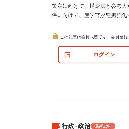
策定に向けて、構成員と参考人
保に向けて、産学官が連携強化
この記事は会員限定です。
会員登録
非
会
ログイン
員
の
閲
覧
制
限
に
つ
い
て
行政・政治
最新記事