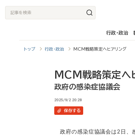
メ
記
イ
事
ン
を
行政・政治
コ
検
ン
索
トップ
行政・政治
MCM戦略策定へヒアリング 
テ
ン
ツ
MCM戦略策定へ
に
政府の感染症協議会
移
2025/9/2 20:28
動
保存
する
政府の感染症協議会は2日、感