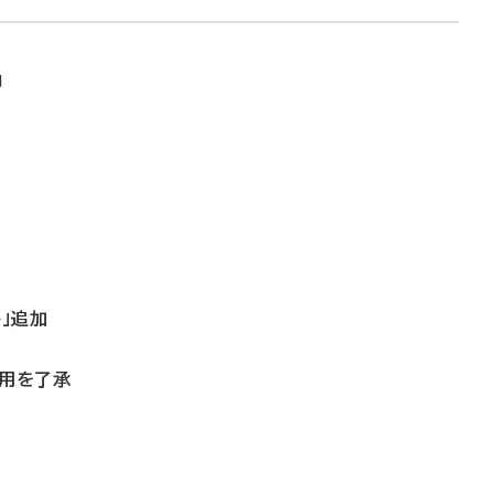
加
」追加
適用を了承