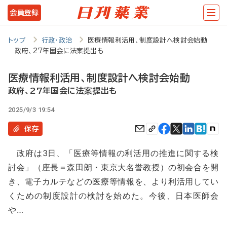
メ
会員登録
イ
ン
トップ
行政・政治
医療情報利活用、制度設計へ検討会始動
政府、27年国会に法案提出も
コ
ン
医療情報利活用、制度設計へ検討会始動
テ
政府、27年国会に法案提出も
ン
2025/9/3 19:54
ツ
保存
に
政府は3日、「医療等情報の利活用の推進に関する検
移
討会」（座長＝森田朗・東京大名誉教授）の初会合を開
動
き、電子カルテなどの医療等情報を、より利活用してい
くための制度設計の検討を始めた。今後、日本医師会
や…