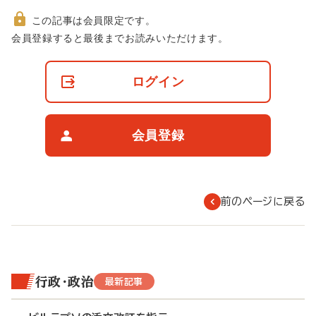
この記事は会員限定です。
非
会員登録すると最後までお読みいただけます。
会
員
の
ログイン
閲
覧
制
限
会員登録
に
つ
い
て
前のページに戻る
行政・政治
最新記事