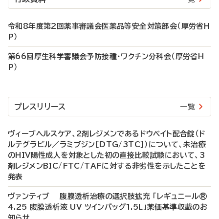
令和8年度第2回薬事審議会医薬品等安全対策部会（厚労省H
P）
第66回厚生科学審議会予防接種・ワクチン分科会（厚労省H
P）
プレスリリース
一覧
ヴィーブヘルスケア、2剤レジメンであるドウベイト配合錠（ド
ルテグラビル／ラミブジン［DTG/3TC］）について、未治療
のHIV陽性成人を対象とした初の直接比較試験において、3
剤レジメンBIC/FTC/TAFに対する非劣性を示したことを
発表
ヴァンティブ 腹膜透析治療の選択肢拡充 「レギュニール®
4.25 腹膜透析液 UV ツインバッグ1.5L」薬価基準収載のお
知らせ