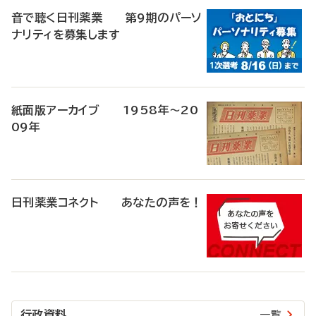
音で聴く日刊薬業 第9期のパーソ
ナリティを募集します
紙面版アーカイブ 1958年～20
09年
日刊薬業コネクト あなたの声を！
行政資料
一覧