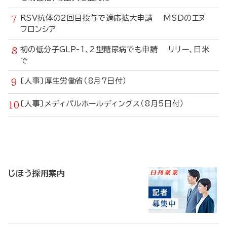
RSV抗体の2回目投与で適応拡大申請 MSDのエヌ
フロンシア
初の低分子GLP-1、2型糖尿病でも申請 リリー、日米
で
〔人事〕厚生労働省（8月7日付）
〔人事〕メディパルホールディングス（8月5日付）
寄
稿
じほう採用案内