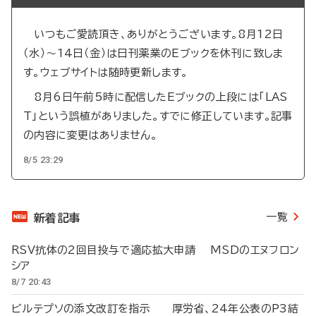
いつもご愛読頂き、ありがとうございます。8月12日
（水）～14日（金）は日刊薬業のEブックを休刊に致しま
す。ウェブサイトは随時更新します。
8月6日午前5時に配信したEブックの上段には「LAS
T」という誤植がありました。すでに修正しています。記事
の内容に変更はありません。
8/5 23:29
一覧
新着記事
RSV抗体の2回目投与で適応拡大申請 MSDのエヌフロン
シア
8/7 20:43
ビルテプソの添文改訂を指示 厚労省、24年公表のP3結