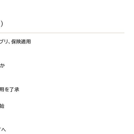
）
プリ、保険適用
大か
適用を了承
始
訂へ