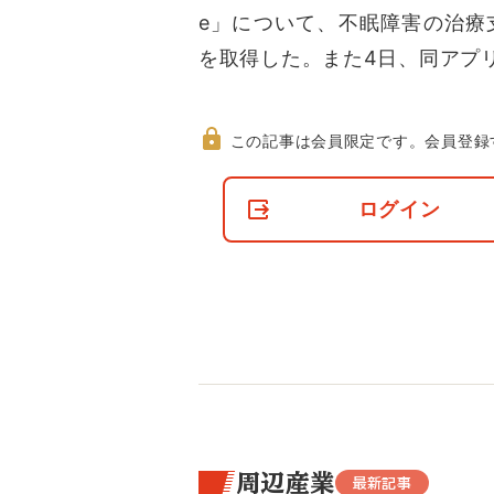
e」について、不眠障害の治療
を取得した。また4日、同アプ
この記事は会員限定です。
会員登録
非
会
ログイン
員
の
閲
覧
制
限
に
つ
い
て
周辺産業
最新記事