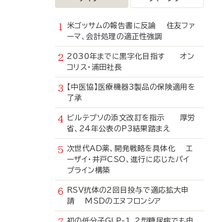
米ゴッサムの報告書に反論 住友ファ
ーマ、会計処理の適正性強調
2030年までに黒字化目指す オン
コリス・浦田社長
【中医協】医療機器3製品の保険適用を
了承
ビルテプソの添文改訂を指示 厚労
省、24年公表のP3結果踏まえ
次世代AD薬、開発戦略を具体化 エ
ーザイ・井戸CSO、進行に応じたパイ
プライン構築
RSV抗体の2回目投与で適応拡大申
請 MSDのエヌフロンシア
初の低分子GLP-1、2型糖尿病でも申