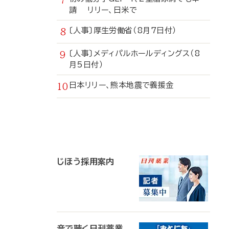
請 リリー、日米で
〔人事〕厚生労働省（8月7日付）
〔人事〕メディパルホールディングス（8
月5日付）
日本リリー、熊本地震で義援金
寄
稿
じほう採用案内
音で聴く日刊薬業