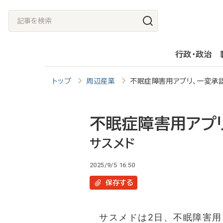
メ
記
イ
事
ン
を
行政・政治
コ
検
ン
索
トップ
周辺産業
不眠症障害用アプリ、一変承
テ
ン
ツ
不眠症障害用アプ
に
サスメド
移
2025/9/5 16:50
動
保存
する
サスメドは2日、不眠障害用プ