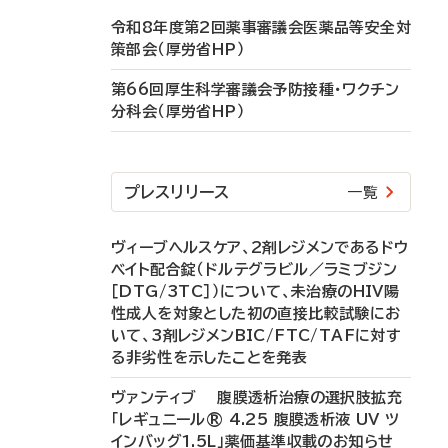
令和8年度第2回薬事審議会医薬品等安全対
策部会（厚労省HP）
第66回厚生科学審議会予防接種・ワクチン
分科会（厚労省HP）
プレスリリース
一覧
ヴィーブヘルスケア、2剤レジメンであるドウ
ベイト配合錠（ドルテグラビル／ラミブジン
［DTG/3TC］）について、未治療のHIV陽
性成人を対象とした初の直接比較試験にお
いて、3剤レジメンBIC/FTC/TAFに対す
る非劣性を示したことを発表
ヴァンティブ 腹膜透析治療の選択肢拡充
「レギュニール® 4.25 腹膜透析液 UV ツ
インバッグ1.5L」薬価基準収載のお知らせ