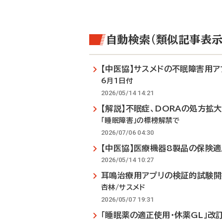
自動検索（類似記事表示
【中医協】サスメドの不眠障害用ア
6月1日付
2026/05/14 14:21
【解説】不眠症、DORAの処方拡
「睡眠障害」の標榜解禁で
2026/07/06 04:30
【中医協】医療機器8製品の保険
2026/05/14 10:27
耳鳴治療用アプリの検証的試験開
杏林/サスメド
2026/05/07 19:31
「睡眠薬の適正使用・休薬GL」改