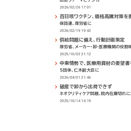
田辺ファーマとデンカ
2026/02/26 17:01
百日咳ワクチン、価格高騰対策を
保団連、厚労省に
2026/02/19 19:42
供給問題に備え、行動計画策定
厚労省、メーカー・卸・医療機関の役割
2025/10/03 21:12
中東情勢で、医療用資材の要望書
5団体、仁木副大臣に
2026/04/01 21:46
破産で卸から出荷できず
ネオクリティケア問題、院内在庫切れ
2025/10/14 14:19