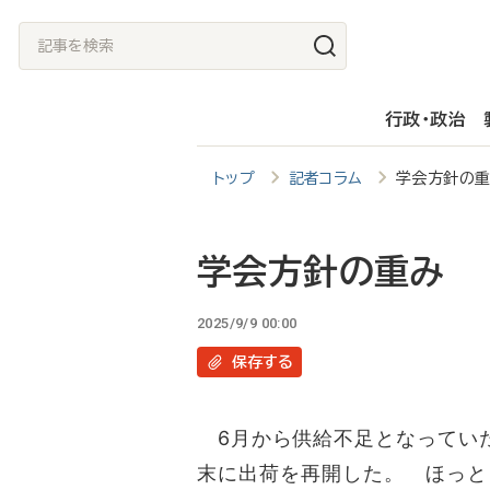
メ
記
イ
事
ン
を
行政・政治
コ
検
ン
索
トップ
記者コラム
学会方針の
テ
ン
ツ
学会方針の重み
に
2025/9/9 00:00
移
保存
する
動
6月から供給不足となっていた
末に出荷を再開した。 ほっと