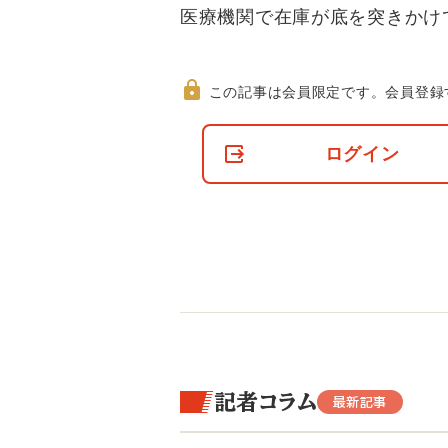
医療機関で在庫が底を突きかけ
この記事は会員限定です。
会員登録
非
会
ログイン
員
の
閲
覧
制
限
に
つ
い
て
記者コラム
最新記事