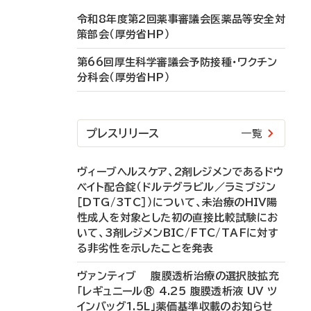
令和8年度第2回薬事審議会医薬品等安全対
策部会（厚労省HP）
第66回厚生科学審議会予防接種・ワクチン
分科会（厚労省HP）
プレスリリース
一覧
ヴィーブヘルスケア、2剤レジメンであるドウ
ベイト配合錠（ドルテグラビル／ラミブジン
［DTG/3TC］）について、未治療のHIV陽
性成人を対象とした初の直接比較試験にお
いて、3剤レジメンBIC/FTC/TAFに対す
る非劣性を示したことを発表
ヴァンティブ 腹膜透析治療の選択肢拡充
「レギュニール® 4.25 腹膜透析液 UV ツ
インバッグ1.5L」薬価基準収載のお知らせ