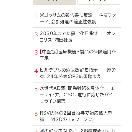
米ゴッサムの報告書に反論 住友ファ
ーマ、会計処理の適正性強調
2030年までに黒字化目指す オン
コリス・浦田社長
【中医協】医療機器3製品の保険適用を
了承
ビルテプソの添文改訂を指示 厚労
省、24年公表のP3結果踏まえ
次世代AD薬、開発戦略を具体化 エ
ーザイ・井戸CSO、進行に応じたパイ
プライン構築
RSV抗体の2回目投与で適応拡大申
請 MSDのエヌフロンシア
初の低分子GLP-1、2型糖尿病でも申