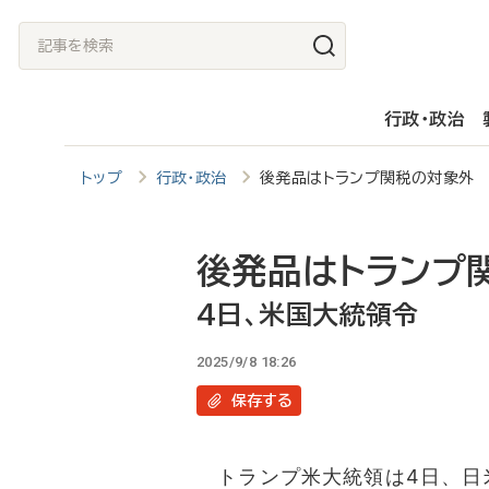
メ
記
イ
事
ン
を
行政・政治
コ
検
ン
索
トップ
行政・政治
後発品はトランプ関税の対象外
テ
ン
ツ
後発品はトランプ
に
4日、米国大統領令
移
2025/9/8 18:26
動
保存
する
トランプ米大統領は4日、日