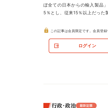
ぼ全ての日本からの輸入製品」
5％とし、従来15％以上だった
この記事は会員限定です。
会員登録
非
会
ログイン
員
の
閲
覧
制
限
に
つ
い
て
行政・政治
最新記事