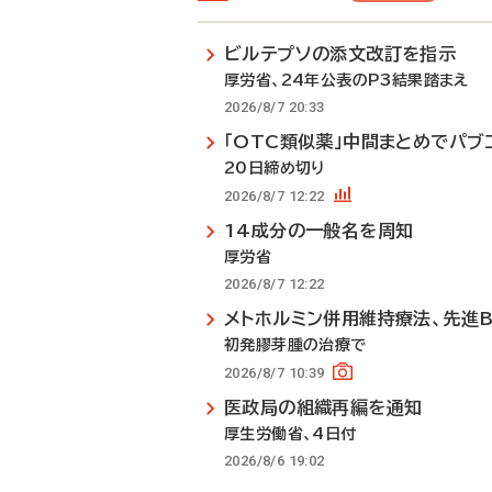
ビルテプソの添文改訂を指示
厚労省、24年公表のP3結果踏まえ
2026/8/7 20:33
「OTC類似薬」中間まとめでパブ
20日締め切り
2026/8/7 12:22
14成分の一般名を周知
厚労省
2026/8/7 12:22
メトホルミン併用維持療法、先進
初発膠芽腫の治療で
2026/8/7 10:39
医政局の組織再編を通知
厚生労働省、4日付
2026/8/6 19:02