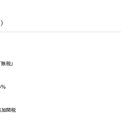
）
無税」
5％
追加関税