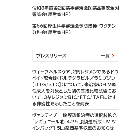
令和8年度第2回薬事審議会医薬品等安全対
策部会（厚労省HP）
第66回厚生科学審議会予防接種・ワクチン
分科会（厚労省HP）
プレスリリース
一覧
ヴィーブヘルスケア、2剤レジメンであるドウ
ベイト配合錠（ドルテグラビル／ラミブジン
［DTG/3TC］）について、未治療のHIV陽
性成人を対象とした初の直接比較試験にお
いて、3剤レジメンBIC/FTC/TAFに対す
る非劣性を示したことを発表
ヴァンティブ 腹膜透析治療の選択肢拡充
「レギュニール® 4.25 腹膜透析液 UV ツ
インバッグ1.5L」薬価基準収載のお知らせ