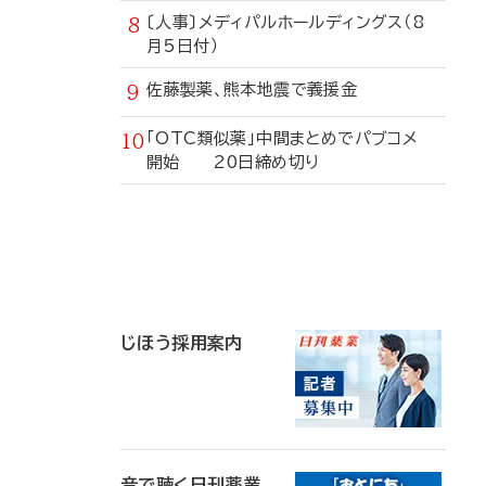
〔人事〕メディパルホールディングス（8
月5日付）
佐藤製薬、熊本地震で義援金
「OTC類似薬」中間まとめでパブコメ
開始 20日締め切り
寄
稿
じほう採用案内
音で聴く日刊薬業