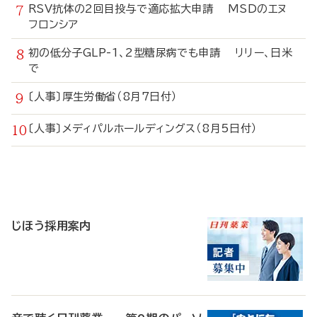
RSV抗体の2回目投与で適応拡大申請 MSDのエヌ
フロンシア
初の低分子GLP-1、2型糖尿病でも申請 リリー、日米
で
〔人事〕厚生労働省（8月7日付）
〔人事〕メディパルホールディングス（8月5日付）
寄
稿
じほう採用案内