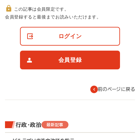
この記事は会員限定です。
非
会員登録すると最後までお読みいただけます。
会
員
の
ログイン
閲
覧
制
限
会員登録
に
つ
い
て
前のページに戻る
行政・政治
最新記事