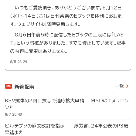
いつもご愛読頂き、ありがとうございます。8月12日
（水）～14日（金）は日刊薬業のEブックを休刊に致しま
す。ウェブサイトは随時更新します。
8月6日午前5時に配信したEブックの上段には「LAS
T」という誤植がありました。すでに修正しています。記事
の内容に変更はありません。
8/5 23:29
一覧
新着記事
RSV抗体の2回目投与で適応拡大申請 MSDのエヌフロン
シア
8/7 20:43
ビルテプソの添文改訂を指示 厚労省、24年公表のP3結
果踏まえ