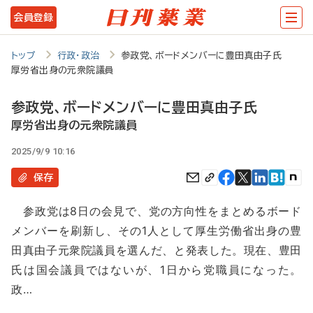
メ
会員登録
イ
ン
トップ
行政・政治
参政党、ボードメンバーに豊田真由子氏
厚労省出身の元衆院議員
コ
ン
参政党、ボードメンバーに豊田真由子氏
テ
厚労省出身の元衆院議員
ン
2025/9/9 10:16
ツ
保存
に
参政党は8日の会見で、党の方向性をまとめるボード
移
メンバーを刷新し、その1人として厚生労働省出身の豊
動
田真由子元衆院議員を選んだ、と発表した。現在、豊田
氏は国会議員ではないが、1日から党職員になった。
政…