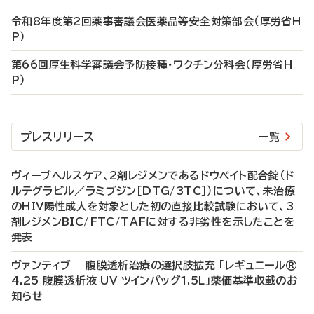
令和8年度第2回薬事審議会医薬品等安全対策部会（厚労省H
P）
第66回厚生科学審議会予防接種・ワクチン分科会（厚労省H
P）
プレスリリース
一覧
ヴィーブヘルスケア、2剤レジメンであるドウベイト配合錠（ド
ルテグラビル／ラミブジン［DTG/3TC］）について、未治療
のHIV陽性成人を対象とした初の直接比較試験において、3
剤レジメンBIC/FTC/TAFに対する非劣性を示したことを
発表
ヴァンティブ 腹膜透析治療の選択肢拡充 「レギュニール®
4.25 腹膜透析液 UV ツインバッグ1.5L」薬価基準収載のお
知らせ