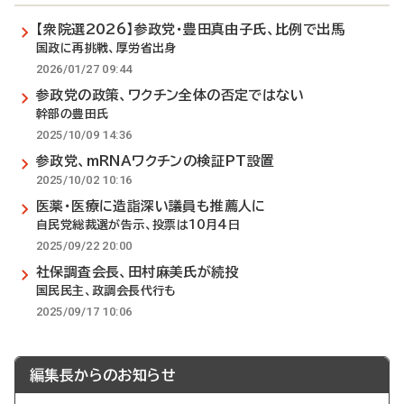
【衆院選2026】参政党・豊田真由子氏、比例で出馬
国政に再挑戦、厚労省出身
2026/01/27 09:44
参政党の政策、ワクチン全体の否定ではない
幹部の豊田氏
2025/10/09 14:36
参政党、mRNAワクチンの検証PT設置
2025/10/02 10:16
医薬・医療に造詣深い議員も推薦人に
自民党総裁選が告示、投票は10月4日
2025/09/22 20:00
社保調査会長、田村麻美氏が続投
国民民主、政調会長代行も
2025/09/17 10:06
編集長からのお知らせ