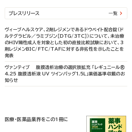
プレスリリース
一覧
ヴィーブヘルスケア、2剤レジメンであるドウベイト配合錠（ド
ルテグラビル／ラミブジン［DTG/3TC］）について、未治療
のHIV陽性成人を対象とした初の直接比較試験において、3
剤レジメンBIC/FTC/TAFに対する非劣性を示したことを
発表
ヴァンティブ 腹膜透析治療の選択肢拡充 「レギュニール®
4.25 腹膜透析液 UV ツインバッグ1.5L」薬価基準収載のお
知らせ
P
R
医療・医薬品業界をこの1冊に