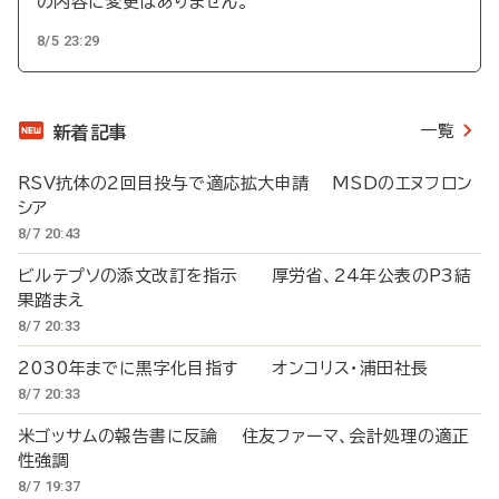
の内容に変更はありません。
8/5 23:29
一覧
新着記事
RSV抗体の2回目投与で適応拡大申請 MSDのエヌフロン
シア
8/7 20:43
ビルテプソの添文改訂を指示 厚労省、24年公表のP3結
果踏まえ
8/7 20:33
2030年までに黒字化目指す オンコリス・浦田社長
8/7 20:33
米ゴッサムの報告書に反論 住友ファーマ、会計処理の適正
性強調
8/7 19:37