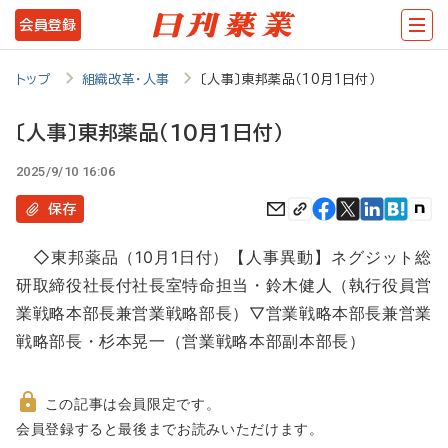
メ
会員登録
イ
ン
トップ
組織改革・人事
〔人事〕東邦薬品（10月1日付）
コ
〔人事〕東邦薬品（10月1日付）
ン
2025/9/10 16:06
テ
ン
保存
ツ
◇東邦薬品（10月1日付）【人事異動】ネグジット総
に
研取締役社長付社長室特命担当・鈴木健人（執行役員営
移
業戦略本部長兼営業戦略部長）▽営業戦略本部長兼営業
動
戦略部長・杉本晃一（営業戦略本部副本部長）
この記事は会員限定です。
非
会員登録すると最後までお読みいただけます。
会