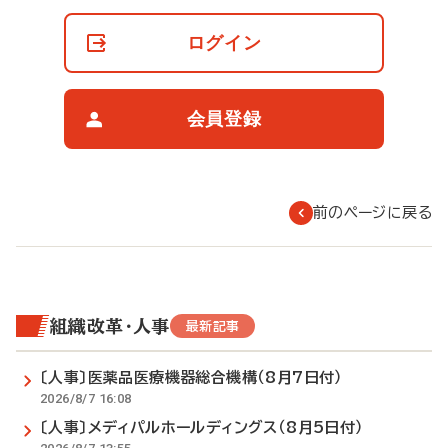
員
の
ログイン
閲
覧
制
限
会員登録
に
つ
い
て
前のページに戻る
組織改革・人事
最新記事
〔人事〕医薬品医療機器総合機構（8月7日付）
2026/8/7 16:08
〔人事〕メディパルホールディングス（8月5日付）