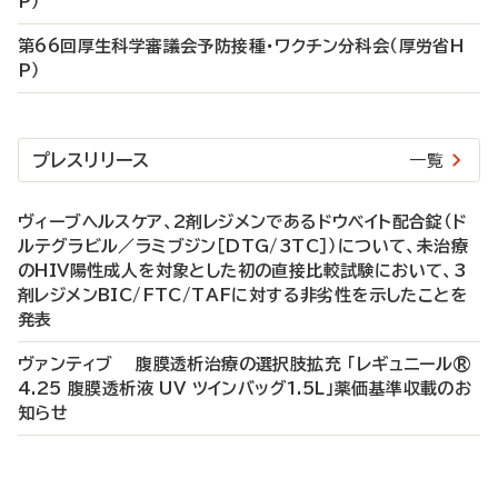
P）
第66回厚生科学審議会予防接種・ワクチン分科会（厚労省H
P）
プレスリリース
一覧
ヴィーブヘルスケア、2剤レジメンであるドウベイト配合錠（ド
ルテグラビル／ラミブジン［DTG/3TC］）について、未治療
のHIV陽性成人を対象とした初の直接比較試験において、3
剤レジメンBIC/FTC/TAFに対する非劣性を示したことを
発表
ヴァンティブ 腹膜透析治療の選択肢拡充 「レギュニール®
4.25 腹膜透析液 UV ツインバッグ1.5L」薬価基準収載のお
知らせ
P