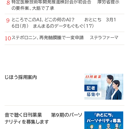
特定医療技術等開発推進検討会が初会合 厚労省提示
の要件案、大筋で了承
ところでこのAI、どこの何のAI？ おとにち 3月1
6日（月） まんまるのデータもぐもぐ（17）
ステボロニン、再発髄膜腫で一変申請 ステラファーマ
寄
稿
じほう採用案内
音で聴く日刊薬業 第9期のパーソ
ナリティを募集します