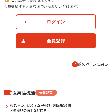
この記事は会員限定です。
非
会員登録すると最後までお読みいただけます。
会
員
の
ログイン
閲
覧
制
限
会員登録
に
つ
い
て
前のページに戻る
医薬品流通
最新記事
東邦HD、システム子会社を吸収合併
開発機能の向上など図る