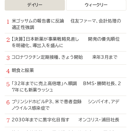
デイリー
ウィークリー
米ゴッサムの報告書に反論 住友ファーマ、会計処理の
適正性強調
【決算】日本新薬が事業戦略見直し 開発の優先順位
を明確化、導出入を盛んに
コロナワクチン定期接種、きょう開始 来年3月まで
朝食と服薬
「32年までに売上高倍増」へ順調 BMS・勝間社長、2
7年にも新薬ラッシュ
ブリンシドホビルP3、米で患者登録 シンバイオ、アデ
ノウイルス感染症で
2030年までに黒字化目指す オンコリス・浦田社長