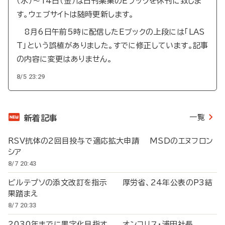
（水）～14日（金）は日刊薬業のEブックを休刊に致しま
す。ウェブサイトは随時更新します。
8月6日午前5時に配信したEブックの上段には「LAS
T」という誤植がありました。すでに修正しています。記事
の内容に変更はありません。
8/5 23:29
一覧
新着記事
RSV抗体の2回目投与で適応拡大申請 MSDのエヌフロン
シア
8/7 20:43
ビルテプソの添文改訂を指示 厚労省、24年公表のP3結
果踏まえ
8/7 20:33
2030年までに黒字化目指す オンコリス・浦田社長