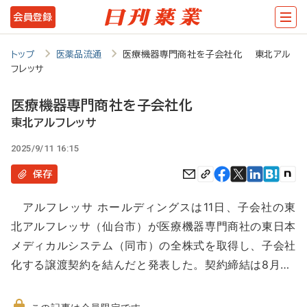
メ
会員登録
イ
ン
トップ
医薬品流通
医療機器専門商社を子会社化 東北アル
フレッサ
コ
ン
医療機器専門商社を子会社化
テ
東北アルフレッサ
ン
2025/9/11 16:15
ツ
保存
に
アルフレッサ ホールディングスは11日、子会社の東
移
北アルフレッサ（仙台市）が医療機器専門商社の東日本
動
メディカルシステム（同市）の全株式を取得し、子会社
化する譲渡契約を結んだと発表した。契約締結は8月…