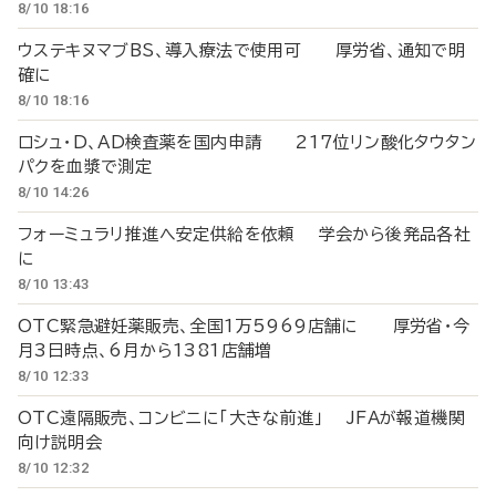
8/10 18:16
ウステキヌマブBS、導入療法で使用可 厚労省、通知で明
確に
8/10 18:16
ロシュ・D、AD検査薬を国内申請 217位リン酸化タウタン
パクを血漿で測定
8/10 14:26
フォーミュラリ推進へ安定供給を依頼 学会から後発品各社
に
8/10 13:43
OTC緊急避妊薬販売、全国1万5969店舗に 厚労省・今
月3日時点、6月から1381店舗増
8/10 12:33
OTC遠隔販売、コンビニに「大きな前進」 JFAが報道機関
向け説明会
8/10 12:32