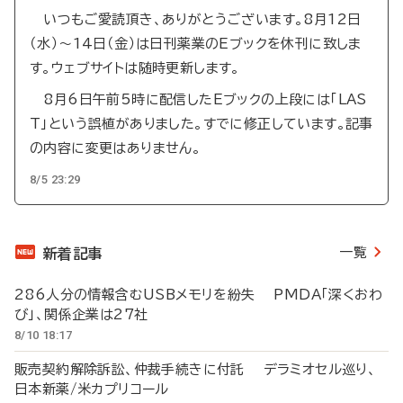
いつもご愛読頂き、ありがとうございます。8月12日
（水）～14日（金）は日刊薬業のEブックを休刊に致しま
す。ウェブサイトは随時更新します。
8月6日午前5時に配信したEブックの上段には「LAS
T」という誤植がありました。すでに修正しています。記事
の内容に変更はありません。
8/5 23:29
一覧
新着記事
286人分の情報含むUSBメモリを紛失 PMDA「深くおわ
び」、関係企業は27社
8/10 18:17
販売契約解除訴訟、仲裁手続きに付託 デラミオセル巡り、
日本新薬/米カプリコール