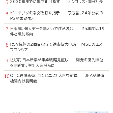
2030年までに黒字化目指す オンコリス・浦田社長
ビルテプソの添文改訂を指示 厚労省、24年公表の
P3結果踏まえ
日薬連、個人データ漏えいで注意喚起 25年度は19
件と増加傾向
RSV抗体の2回目投与で適応拡大申請 MSDのエヌ
フロンシア
【決算】日本新薬が事業戦略見直し 開発の優先順位
を明確化、導出入を盛んに
OTC遠隔販売、コンビニに「大きな前進」 JFAが報道
機関向け説明会
寄
稿