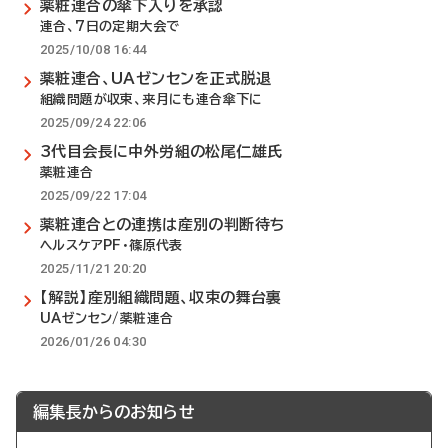
薬粧連合の傘下入りを承認
連合、7日の定期大会で
2025/10/08 16:44
薬粧連合、UAゼンセンを正式脱退
組織問題が収束、来月にも連合傘下に
2025/09/24 22:06
3代目会長に中外労組の松尾仁雄氏
薬粧連合
2025/09/22 17:04
薬粧連合との連携は産別の判断待ち
ヘルスケアPF・篠原代表
2025/11/21 20:20
【解説】産別組織問題、収束の舞台裏
UAゼンセン/薬粧連合
2026/01/26 04:30
編集長からのお知らせ