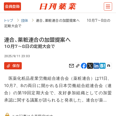
メ
会員登録
イ
ン
トップ
団体
連合、薬粧連合の加盟提案へ 10月7～8日の
定期大会で
コ
ン
連合、薬粧連合の加盟提案へ
テ
10月7～8日の定期大会で
ン
2025/9/11 23:03
ツ
保存
に
医薬化粧品産業労働組合連合会（薬粧連合）は11日、
移
10月7、8の両日に開かれる日本労働組合総連合会（連
動
合）の第19回定期大会で、友好参加組織としての加盟
承認に関する議案が諮られると発表した。連合が薬…