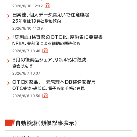
2026/8/10 12:32
日薬連、個人データ漏えいで注意喚起
25年度は19件と増加傾向
2026/8/10 11:39
「穿刺血」検査薬のOTC化、厚労省に要望書
NPhA、薬剤師による補助の明確化も
2026/8/7 10:40
3月の後発品シェア、90.4％に微減
協会けんぽ
2026/8/7 10:37
OTC医薬品、一元管理へDB整備を提言
OTC薬協・磯部氏、電子お薬手帳と連携
2026/8/6 10:50
自動検索（類似記事表示）