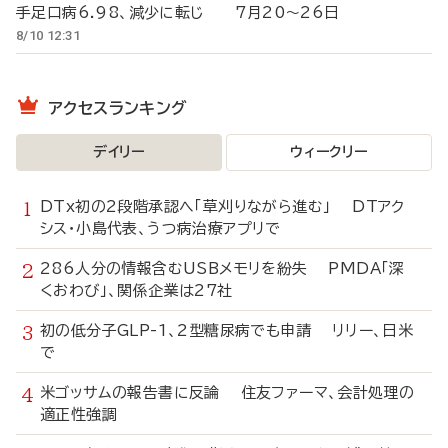
手足口病6.98、減少に転じ 7月20～26日
8/10 12:31
アクセスランキング
デイリー
ウィークリー
DTx初の2段階承認へ「草刈りながら進む」 DTアク
シス・小島代表、うつ病治療アプリで
286人分の情報含むUSBメモリを紛失 PMDA「深
くおわび」、関係企業は27社
初の低分子GLP-1、2型糖尿病でも申請 リリー、日米
で
米ゴッサムの報告書に反論 住友ファーマ、会計処理の
適正性強調