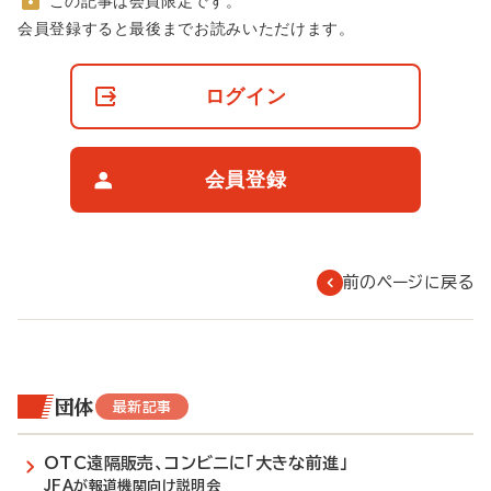
この記事は会員限定です。
非
会員登録すると最後までお読みいただけます。
会
員
の
ログイン
閲
覧
制
限
会員登録
に
つ
い
て
前のページに戻る
団体
最新記事
OTC遠隔販売、コンビニに「大きな前進」
JFAが報道機関向け説明会