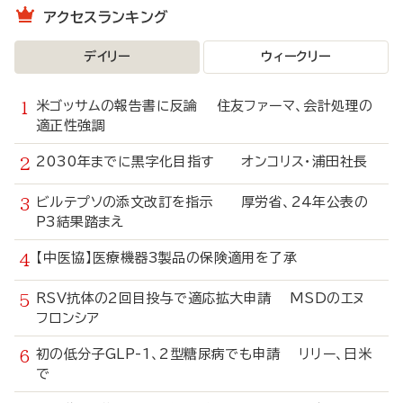
アクセスランキング
デイリー
ウィークリー
米ゴッサムの報告書に反論 住友ファーマ、会計処理の
適正性強調
2030年までに黒字化目指す オンコリス・浦田社長
ビルテプソの添文改訂を指示 厚労省、24年公表の
P3結果踏まえ
【中医協】医療機器3製品の保険適用を了承
RSV抗体の2回目投与で適応拡大申請 MSDのエヌ
フロンシア
初の低分子GLP-1、2型糖尿病でも申請 リリー、日米
で