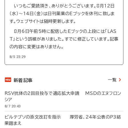
いつもご愛読頂き、ありがとうございます。8月12日
（水）～14日（金）は日刊薬業のEブックを休刊に致しま
す。ウェブサイトは随時更新します。
8月6日午前5時に配信したEブックの上段には「LAS
T」という誤植がありました。すでに修正しています。記事
の内容に変更はありません。
8/5 23:29
一覧
新着記事
RSV抗体の2回目投与で適応拡大申請 MSDのエヌフロン
シア
8/7 20:43
ビルテプソの添文改訂を指示 厚労省、24年公表のP3結
果踏まえ