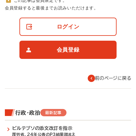
この記事は会員限定です。
非
会員登録すると最後までお読みいただけます。
会
員
の
ログイン
閲
覧
制
限
会員登録
に
つ
い
て
前のページに戻る
行政・政治
最新記事
ビルテプソの添文改訂を指示
厚労省、24年公表のP3結果踏まえ