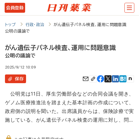
メ
会員登録
イ
ン
トップ
行政・政治
がん遺伝子パネル検査、運用に問題意識
公明の議論で
コ
ン
がん遺伝子パネル検査、運用に問題意識
テ
公明の議論で
ン
2025/9/12 10:09
ツ
保存
に
公明党は11日、厚生労働部会などの合同会議を開き、
移
ゲノム医療推進法を踏まえた基本計画の作成について、
動
政府側の説明を聞いた。出席議員からは、保険診療で実
施している、がん遺伝子パネル検査の運用に対し、問…