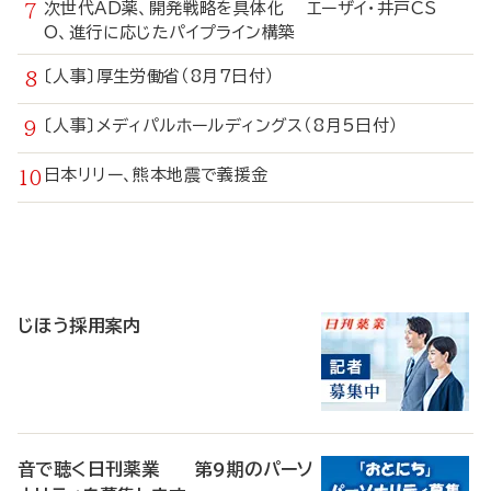
次世代AD薬、開発戦略を具体化 エーザイ・井戸CS
O、進行に応じたパイプライン構築
〔人事〕厚生労働省（8月7日付）
〔人事〕メディパルホールディングス（8月5日付）
日本リリー、熊本地震で義援金
寄
稿
じほう採用案内
音で聴く日刊薬業 第9期のパーソ