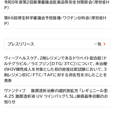
令和8年度第2回薬事審議会医薬品等安全対策部会（厚労省H
P）
第66回厚生科学審議会予防接種・ワクチン分科会（厚労省H
P）
プレスリリース
一覧
ヴィーブヘルスケア、2剤レジメンであるドウベイト配合錠（ド
ルテグラビル／ラミブジン［DTG/3TC］）について、未治療
のHIV陽性成人を対象とした初の直接比較試験において、3
剤レジメンBIC/FTC/TAFに対する非劣性を示したことを
発表
ヴァンティブ 腹膜透析治療の選択肢拡充 「レギュニール®
4.25 腹膜透析液 UV ツインバッグ1.5L」薬価基準収載のお
知らせ