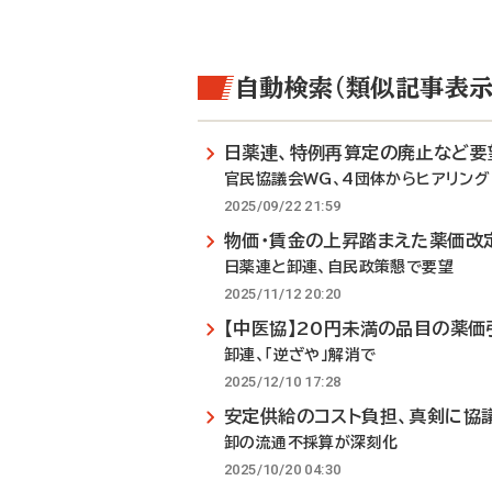
自動検索（類似記事表示
日薬連、特例再算定の廃止など要
官民協議会WG、4団体からヒアリング
2025/09/22 21:59
物価・賃金の上昇踏まえた薬価改
日薬連と卸連、自民政策懇で要望
2025/11/12 20:20
【中医協】20円未満の品目の薬
卸連、「逆ざや」解消で
2025/12/10 17:28
安定供給のコスト負担、真剣に協
卸の流通不採算が深刻化
2025/10/20 04:30