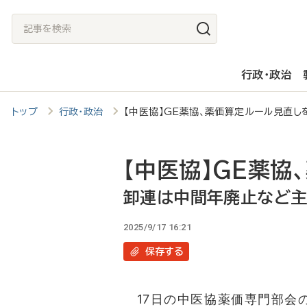
メ
記
イ
事
ン
を
行政・政治
コ
検
ン
索
トップ
行政・政治
【中医協】GE薬協、薬価算定ルール見直
テ
ン
ツ
【中医協】GE薬協
に
卸連は中間年廃止など
移
2025/9/17 16:21
動
保存
する
17日の中医協薬価専門部会