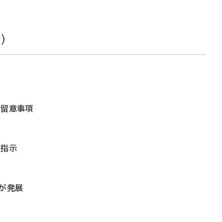
）
で留意事項
を指示
会が発展