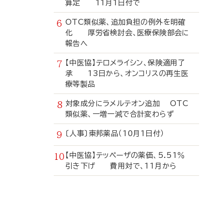
算定 11月1日付で
OTC類似薬、追加負担の例外を明確
化 厚労省検討会、医療保険部会に
報告へ
【中医協】テロメライシン、保険適用了
承 13日から、オンコリスの再生医
療等製品
対象成分にラメルテオン追加 OTC
類似薬、一増一減で合計変わらず
〔人事〕東邦薬品（10月1日付）
【中医協】テッペーザの薬価、5.51％
引き下げ 費用対で、11月から
寄
稿