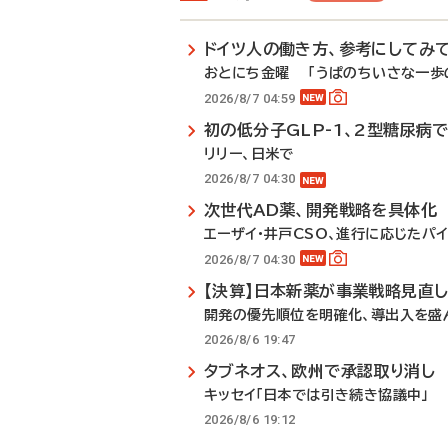
ドイツ人の働き方、参考にしてみ
おとにち金曜 「うぱのちいさな一歩の
2026/8/7 04:59
初の低分子GLP-1、2型糖尿病
リリー、日米で
2026/8/7 04:30
次世代AD薬、開発戦略を具体化
エーザイ・井戸CSO、進行に応じたパ
2026/8/7 04:30
【決算】日本新薬が事業戦略見直
開発の優先順位を明確化、導出入を盛
2026/8/6 19:47
タブネオス、欧州で承認取り消し
キッセイ「日本では引き続き協議中」
2026/8/6 19:12