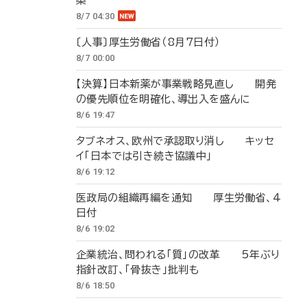
築
8/7 04:30
〔人事〕厚生労働省（8月7日付）
8/7 00:00
【決算】日本新薬が事業戦略見直し 開発
の優先順位を明確化、導出入を盛んに
8/6 19:47
タブネオス、欧州で承認取り消し キッセ
イ「日本では引き続き協議中」
8/6 19:12
医政局の組織再編を通知 厚生労働省、4
日付
8/6 19:02
企業統治、問われる「質」の改革 5年ぶり
指針改訂、「骨抜き」批判も
8/6 18:50