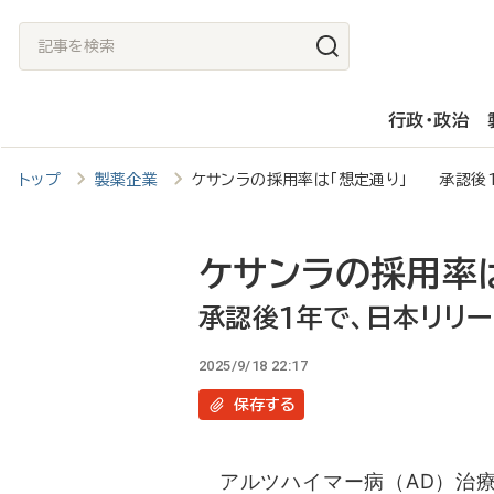
メ
記
イ
事
ン
を
行政・政治
コ
検
ン
索
トップ
製薬企業
ケサンラの採用率は「想定通り」 承認後1
テ
ン
ツ
ケサンラの採用率は
に
承認後1年で、日本リリー
移
2025/9/18 22:17
動
保存
する
アルツハイマー病（AD）治療