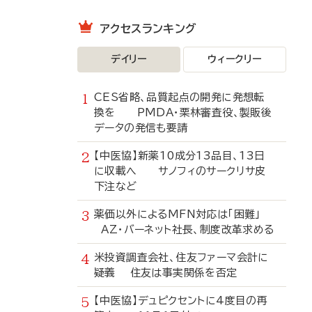
アクセスランキング
デイリー
ウィークリー
CES省略、品質起点の開発に発想転
換を PMDA・栗林審査役、製販後
データの発信も要請
【中医協】新薬10成分13品目、13日
に収載へ サノフィのサークリサ皮
下注など
薬価以外によるMFN対応は「困難」
AZ・バーネット社長、制度改革求める
米投資調査会社、住友ファーマ会計に
疑義 住友は事実関係を否定
【中医協】デュピクセントに4度目の再