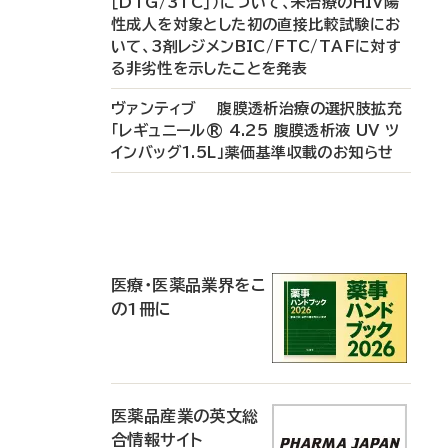
［DTG/3TC］）について、未治療のHIV陽
性成人を対象とした初の直接比較試験にお
いて、3剤レジメンBIC/FTC/TAFに対す
る非劣性を示したことを発表
ヴァンティブ 腹膜透析治療の選択肢拡充
「レギュニール® 4.25 腹膜透析液 UV ツ
インバッグ1.5L」薬価基準収載のお知らせ
P
R
医療・医薬品業界をこ
の1冊に
医薬品産業の英文総
合情報サイト