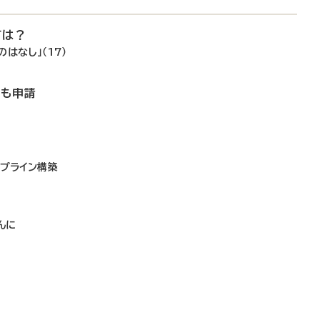
ては？
はなし」（17）
でも申請
イプライン構築
し
んに