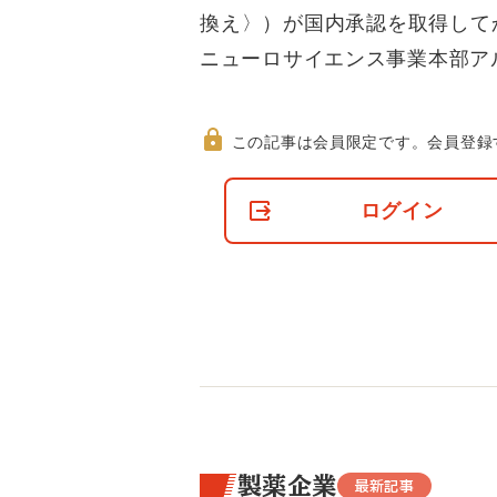
換え〉）が国内承認を取得して
ニューロサイエンス事業本部ア
この記事は会員限定です。
会員登録
非
会
ログイン
員
の
閲
覧
制
限
に
つ
い
て
製薬企業
最新記事