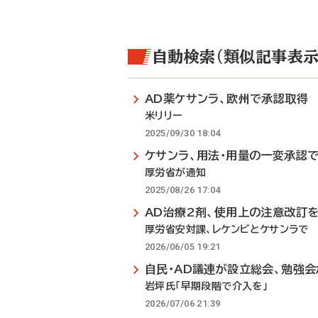
自動検索（類似記事表示
AD薬ケサンラ、欧州で承認取得
米リリー
2025/09/30 18:04
ケサンラ、用法・用量の一変承認
厚労省が通知
2025/08/26 17:04
AD治療2剤、使用上の注意改訂
厚労省安対課、レケンビとケサンラで
2026/06/05 19:21
自民・AD議連が設立総会、勉強
岩坪氏「早期段階で介入を」
2026/07/06 21:39