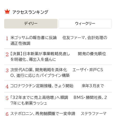
アクセスランキング
デイリー
ウィークリー
米ゴッサムの報告書に反論 住友ファーマ、会計処理の
適正性強調
【決算】日本新薬が事業戦略見直し 開発の優先順位
を明確化、導出入を盛んに
次世代AD薬、開発戦略を具体化 エーザイ・井戸CS
O、進行に応じたパイプライン構築
コロナワクチン定期接種、きょう開始 来年3月まで
「32年までに売上高倍増」へ順調 BMS・勝間社長、2
7年にも新薬ラッシュ
ステボロニン、再発髄膜腫で一変申請 ステラファーマ