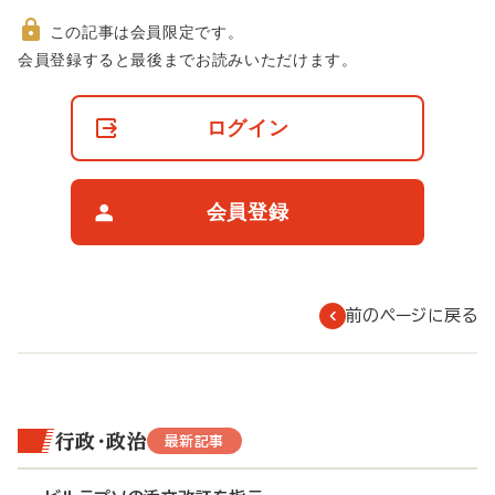
この記事は会員限定です。
非
会員登録すると最後までお読みいただけます。
会
員
の
ログイン
閲
覧
制
限
会員登録
に
つ
い
て
前のページに戻る
行政・政治
最新記事