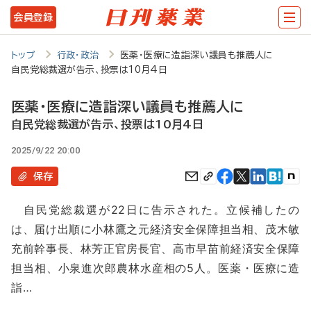
メ
会員登録
イ
ン
トップ
行政・政治
医薬・医療に造詣深い議員も推薦人に
自民党総裁選が告示、投票は10月4日
コ
ン
医薬・医療に造詣深い議員も推薦人に
テ
自民党総裁選が告示、投票は10月4日
ン
2025/9/22 20:00
ツ
保存
に
自民党総裁選が22日に告示された。立候補したの
移
は、届け出順に小林鷹之元経済安全保障担当相、茂木敏
動
充前幹事長、林芳正官房長官、高市早苗前経済安全保障
担当相、小泉進次郎農林水産相の5人。医薬・医療に造
詣…