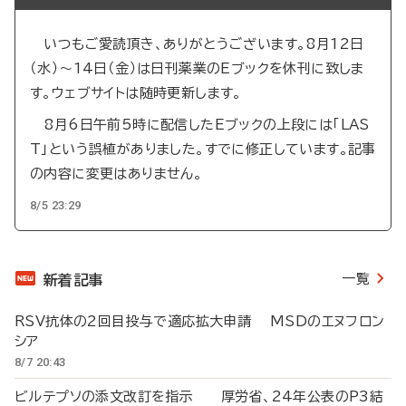
いつもご愛読頂き、ありがとうございます。8月12日
（水）～14日（金）は日刊薬業のEブックを休刊に致しま
す。ウェブサイトは随時更新します。
8月6日午前5時に配信したEブックの上段には「LAS
T」という誤植がありました。すでに修正しています。記事
の内容に変更はありません。
8/5 23:29
一覧
新着記事
RSV抗体の2回目投与で適応拡大申請 MSDのエヌフロン
シア
8/7 20:43
ビルテプソの添文改訂を指示 厚労省、24年公表のP3結