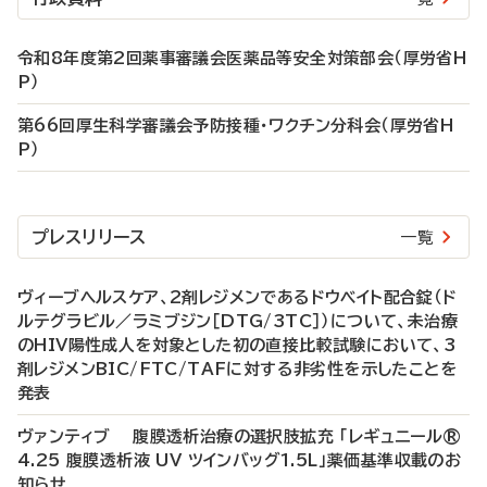
令和8年度第2回薬事審議会医薬品等安全対策部会（厚労省H
P）
第66回厚生科学審議会予防接種・ワクチン分科会（厚労省H
P）
プレスリリース
一覧
ヴィーブヘルスケア、2剤レジメンであるドウベイト配合錠（ド
ルテグラビル／ラミブジン［DTG/3TC］）について、未治療
のHIV陽性成人を対象とした初の直接比較試験において、3
剤レジメンBIC/FTC/TAFに対する非劣性を示したことを
発表
ヴァンティブ 腹膜透析治療の選択肢拡充 「レギュニール®
4.25 腹膜透析液 UV ツインバッグ1.5L」薬価基準収載のお
知らせ