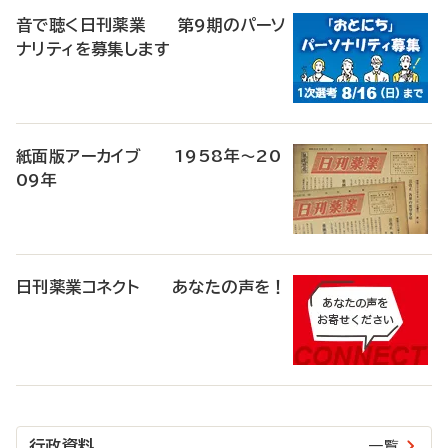
音で聴く日刊薬業 第9期のパーソ
ナリティを募集します
紙面版アーカイブ 1958年～20
09年
日刊薬業コネクト あなたの声を！
行政資料
一覧