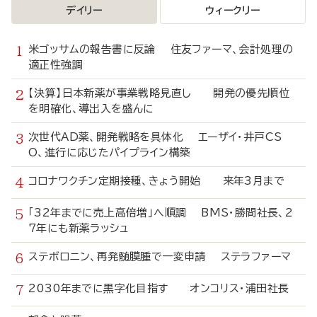
デイリー
ウィークリー
米ゴッサムの報告書に反論 住友ファーマ、会計処理の
適正性強調
【決算】日本新薬が事業戦略見直し 開発の優先順位
を明確化、導出入を盛んに
次世代AD薬、開発戦略を具体化 エーザイ・井戸CS
O、進行に応じたパイプライン構築
コロナワクチン定期接種、きょう開始 来年3月まで
「32年までに売上高倍増」へ順調 BMS・勝間社長、2
7年にも新薬ラッシュ
ステボロニン、再発髄膜腫で一変申請 ステラファーマ
2030年までに黒字化目指す オンコリス・浦田社長