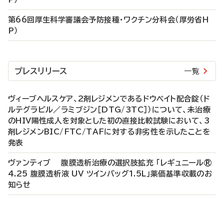
第66回厚生科学審議会予防接種・ワクチン分科会（厚労省H
P）
プレスリリース
一覧
ヴィーブヘルスケア、2剤レジメンであるドウベイト配合錠（ド
ルテグラビル／ラミブジン［DTG/3TC］）について、未治療
のHIV陽性成人を対象とした初の直接比較試験において、3
剤レジメンBIC/FTC/TAFに対する非劣性を示したことを
発表
ヴァンティブ 腹膜透析治療の選択肢拡充 「レギュニール®
4.25 腹膜透析液 UV ツインバッグ1.5L」薬価基準収載のお
知らせ
P