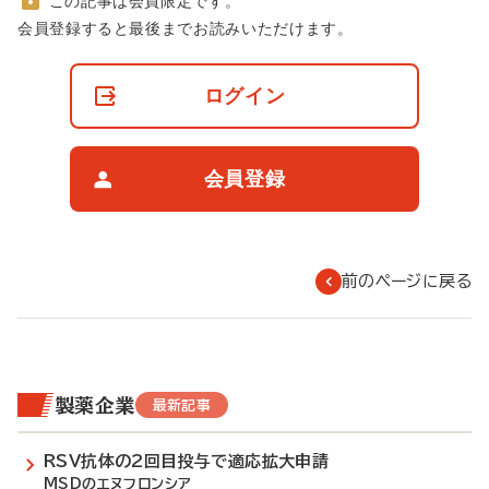
この記事は会員限定です。
非
会員登録すると最後までお読みいただけます。
会
員
の
ログイン
閲
覧
制
限
会員登録
に
つ
い
て
前のページに戻る
製薬企業
最新記事
RSV抗体の2回目投与で適応拡大申請
MSDのエヌフロンシア