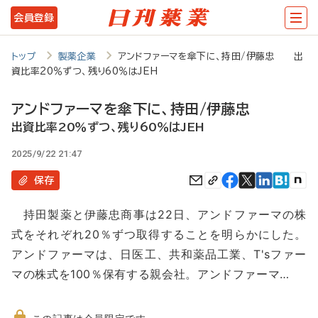
メ
会員登録
イ
ン
トップ
製薬企業
アンドファーマを傘下に、持田/伊藤忠 出
資比率20％ずつ、残り60％はJEH
コ
ン
アンドファーマを傘下に、持田/伊藤忠
テ
出資比率20％ずつ、残り60％はJEH
ン
2025/9/22 21:47
ツ
保存
に
持田製薬と伊藤忠商事は22日、アンドファーマの株
移
式をそれぞれ20％ずつ取得することを明らかにした。
動
アンドファーマは、日医工、共和薬品工業、T'sファー
マの株式を100％保有する親会社。アンドファーマ…