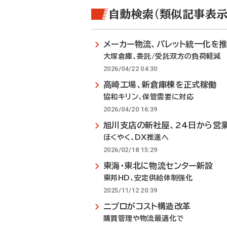
自動検索（類似記事表示
メーカー物流、パレット統一化を
大塚倉庫、委託/受託双方の負荷軽減
2026/04/22 04:30
高崎工場、新倉庫棟を正式稼働
協和キリン、保管需要に対応
2026/04/20 16:39
旭川支店の新社屋、24日から営
ほくやく、DX推進へ
2026/02/18 15:29
東海・東北に物流センター新設
東邦HD、安定供給体制強化
2025/11/12 20:39
ニプロがコスト構造改革
購買管理や物流最適化で