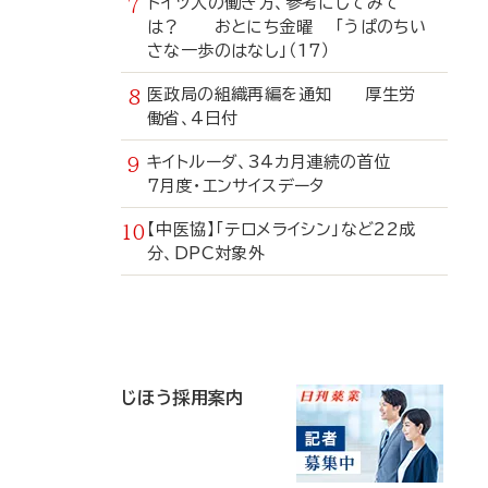
ドイツ人の働き方、参考にしてみて
は？ おとにち金曜 「うぱのちい
さな一歩のはなし」（17）
医政局の組織再編を通知 厚生労
働省、4日付
キイトルーダ、34カ月連続の首位
7月度・エンサイスデータ
【中医協】「テロメライシン」など22成
分、DPC対象外
寄
稿
じほう採用案内