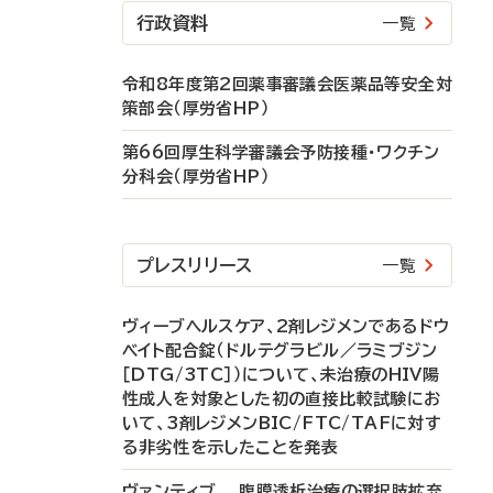
行政資料
一覧
令和8年度第2回薬事審議会医薬品等安全対
策部会（厚労省HP）
第66回厚生科学審議会予防接種・ワクチン
分科会（厚労省HP）
プレスリリース
一覧
ヴィーブヘルスケア、2剤レジメンであるドウ
ベイト配合錠（ドルテグラビル／ラミブジン
［DTG/3TC］）について、未治療のHIV陽
性成人を対象とした初の直接比較試験にお
いて、3剤レジメンBIC/FTC/TAFに対す
る非劣性を示したことを発表
ヴァンティブ 腹膜透析治療の選択肢拡充