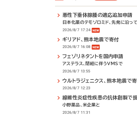
悪性下垂体腺腫の適応追加申請
日本化薬のテモゾロミド、先発に沿っ
2026/8/7 17:24
ギリアド、熊本地震で寄付
2026/8/7 16:08
フェゾリネタントを国内申請
アステラス、閉経に伴うVMSで
2026/8/7 13:55
ウルトラジェニクス、熊本地震で
2026/8/7 12:23
線維性炎症性疾患の抗体創製で
小野薬品、米企業と
2026/8/7 11:31