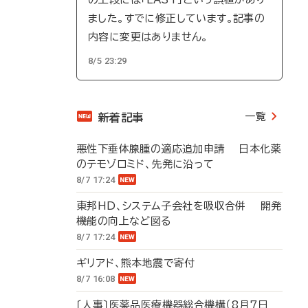
ました。すでに修正しています。記事の
内容に変更はありません。
8/5 23:29
一覧
新着記事
悪性下垂体腺腫の適応追加申請 日本化薬
のテモゾロミド、先発に沿って
8/7 17:24
東邦HD、システム子会社を吸収合併 開発
機能の向上など図る
8/7 17:24
ギリアド、熊本地震で寄付
8/7 16:08
〔人事〕医薬品医療機器総合機構（8月7日