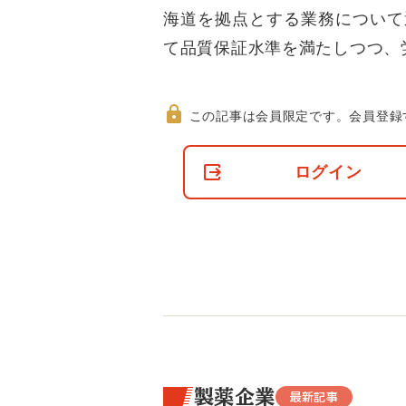
海道を拠点とする業務について
て品質保証水準を満たしつつ、
この記事は会員限定です。
会員登録
非
会
ログイン
員
の
閲
覧
制
限
に
つ
い
て
製薬企業
最新記事