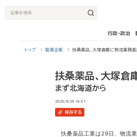
メ
記
イ
事
ン
を
行政・政治
コ
検
ン
索
トップ
製薬企業
扶桑薬品、大塚倉庫に物流業務
テ
ン
ツ
扶桑薬品、大塚倉
に
まず北海道から
移
2025/9/29 16:57
動
保存
する
扶桑薬品工業は29日、物流業