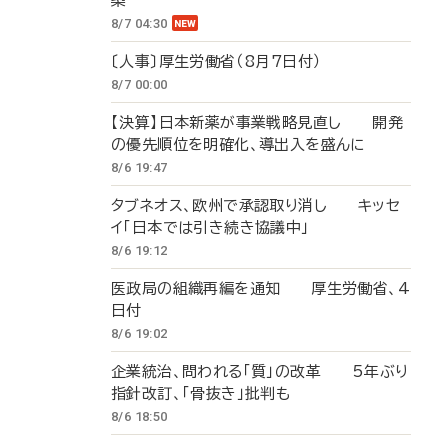
築
8/7 04:30
〔人事〕厚生労働省（8月7日付）
8/7 00:00
【決算】日本新薬が事業戦略見直し 開発
の優先順位を明確化、導出入を盛んに
8/6 19:47
タブネオス、欧州で承認取り消し キッセ
イ「日本では引き続き協議中」
8/6 19:12
医政局の組織再編を通知 厚生労働省、4
日付
8/6 19:02
企業統治、問われる「質」の改革 5年ぶり
指針改訂、「骨抜き」批判も
8/6 18:50