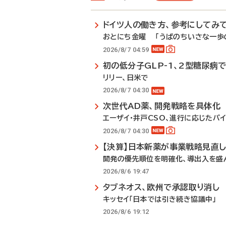
ドイツ人の働き方、参考にしてみ
おとにち金曜 「うぱのちいさな一歩の
2026/8/7 04:59
初の低分子GLP-1、2型糖尿病
リリー、日米で
2026/8/7 04:30
次世代AD薬、開発戦略を具体化
エーザイ・井戸CSO、進行に応じたパ
2026/8/7 04:30
【決算】日本新薬が事業戦略見直
開発の優先順位を明確化、導出入を盛
2026/8/6 19:47
タブネオス、欧州で承認取り消し
キッセイ「日本では引き続き協議中」
2026/8/6 19:12