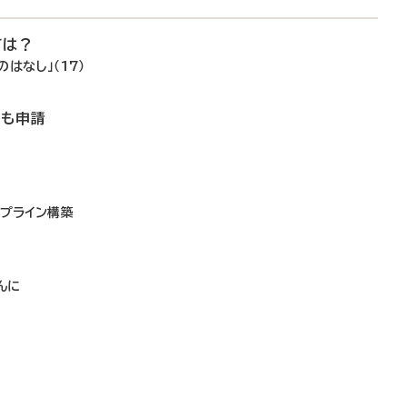
ては？
はなし」（17）
でも申請
イプライン構築
し
んに