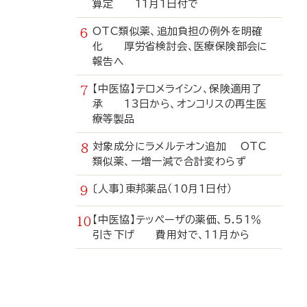
算定 11月1日付で
OTC類似薬、追加負担の例外を明確
化 厚労省検討会、医療保険部会に
報告へ
【中医協】テロメライシン、保険適用了
承 13日から、オンコリスの再生医
療等製品
対象成分にラメルテオン追加 OTC
類似薬、一増一減で合計変わらず
〔人事〕東邦薬品（10月1日付）
【中医協】テッペーザの薬価、5.51％
引き下げ 費用対で、11月から
寄
稿