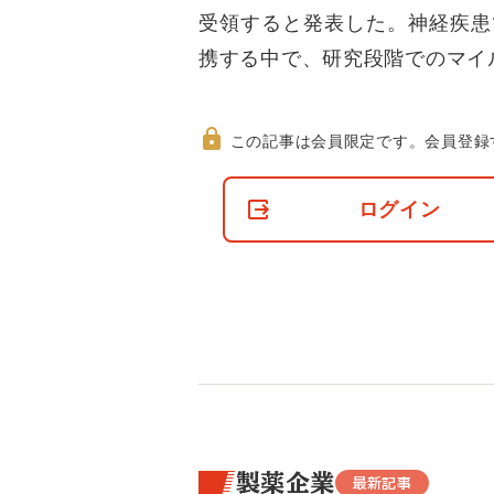
受領すると発表した。神経疾患
携する中で、研究段階でのマイ
この記事は会員限定です。
会員登録
非
会
ログイン
員
の
閲
覧
制
限
に
つ
い
て
製薬企業
最新記事