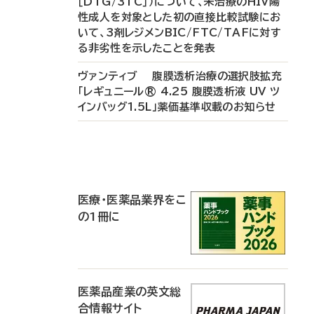
［DTG/3TC］）について、未治療のHIV陽
性成人を対象とした初の直接比較試験にお
いて、3剤レジメンBIC/FTC/TAFに対す
る非劣性を示したことを発表
ヴァンティブ 腹膜透析治療の選択肢拡充
「レギュニール® 4.25 腹膜透析液 UV ツ
インバッグ1.5L」薬価基準収載のお知らせ
P
R
医療・医薬品業界をこ
の1冊に
医薬品産業の英文総
合情報サイト