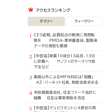
アクセスランキング
デイリー
ウィークリー
CES省略、品質起点の開発に発想転
換を PMDA・栗林審査役、製販後
データの発信も要請
【中医協】新薬10成分13品目、13日
に収載へ サノフィのサークリサ皮
下注など
薬価以外によるMFN対応は「困難」
AZ・バーネット社長、制度改革求める
米投資調査会社、住友ファーマ会計に
疑義 住友は事実関係を否定
【中医協】デュピクセントに4度目の再