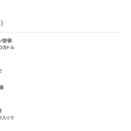
）
ン受領
0万ドル
で
領
領
2入りで