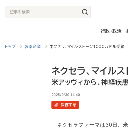
メ
記
イ
事
ン
を
行政・政治
コ
検
ン
索
トップ
製薬企業
ネクセラ、マイルストーン1000万ドル受
テ
ン
ツ
ネクセラ、マイルス
に
米アッヴィから、神経疾
移
2025/9/30 14:40
動
保存
する
ネクセラファーマは30日、米ア