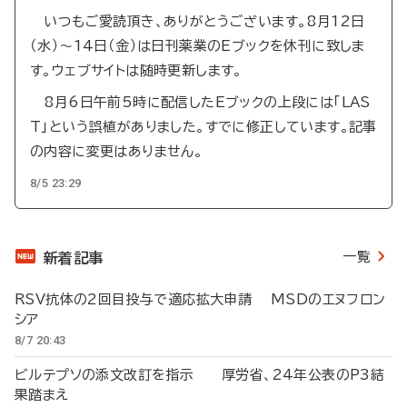
いつもご愛読頂き、ありがとうございます。8月12日
（水）～14日（金）は日刊薬業のEブックを休刊に致しま
す。ウェブサイトは随時更新します。
8月6日午前5時に配信したEブックの上段には「LAS
T」という誤植がありました。すでに修正しています。記事
の内容に変更はありません。
8/5 23:29
一覧
新着記事
RSV抗体の2回目投与で適応拡大申請 MSDのエヌフロン
シア
8/7 20:43
ビルテプソの添文改訂を指示 厚労省、24年公表のP3結
果踏まえ