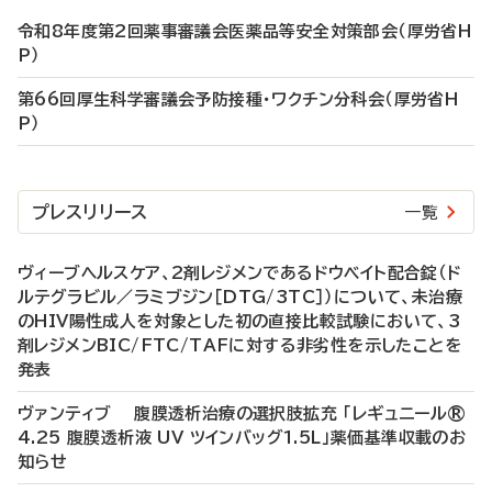
令和8年度第2回薬事審議会医薬品等安全対策部会（厚労省H
P）
第66回厚生科学審議会予防接種・ワクチン分科会（厚労省H
P）
プレスリリース
一覧
ヴィーブヘルスケア、2剤レジメンであるドウベイト配合錠（ド
ルテグラビル／ラミブジン［DTG/3TC］）について、未治療
のHIV陽性成人を対象とした初の直接比較試験において、3
剤レジメンBIC/FTC/TAFに対する非劣性を示したことを
発表
ヴァンティブ 腹膜透析治療の選択肢拡充 「レギュニール®
4.25 腹膜透析液 UV ツインバッグ1.5L」薬価基準収載のお
知らせ