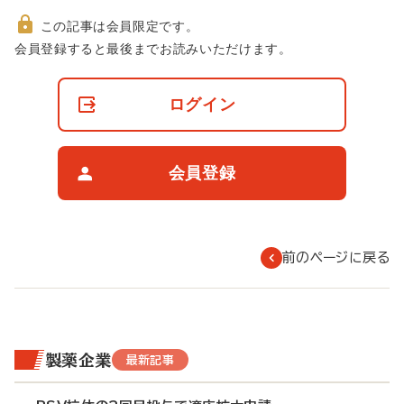
この記事は会員限定です。
非
会員登録すると最後までお読みいただけます。
会
員
の
ログイン
閲
覧
制
限
会員登録
に
つ
い
て
前のページに戻る
製薬企業
最新記事