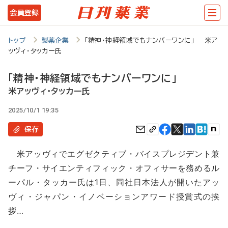
メ
会員登録
イ
ン
トップ
製薬企業
「精神・神経領域でもナンバーワンに」 米ア
ッヴィ・タッカー氏
コ
ン
「精神・神経領域でもナンバーワンに」
テ
米アッヴィ・タッカー氏
ン
2025/10/1 19:35
ツ
保存
に
米アッヴィでエグゼクティブ・バイスプレジデント兼
移
チーフ・サイエンティフィック・オフィサーを務めるル
動
ーパル・タッカー氏は1日、同社日本法人が開いたアッ
ヴィ・ジャパン・イノベーションアワード授賞式の挨
拶…