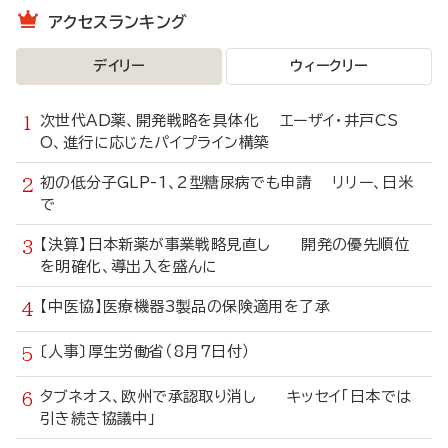
アクセスランキング
デイリー
ウィークリー
次世代AD薬、開発戦略を具体化 エーザイ・井戸CS
O、進行に応じたパイプライン構築
初の低分子GLP-1、2型糖尿病でも申請 リリー、日米
で
【決算】日本新薬が事業戦略見直し 開発の優先順位
を明確化、導出入を盛んに
【中医協】医療機器3製品の保険適用を了承
〔人事〕厚生労働省（8月7日付）
タブネオス、欧州で承認取り消し キッセイ「日本では
引き続き協議中」