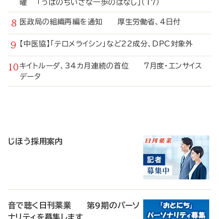
曜 「うぱのちいさな一歩のはなし」（17）
医政局の組織再編を通知 厚生労働省、4日付
【中医協】「テロメライシン」など22成分、DPC対象外
キイトルーダ、34カ月連続の首位 7月度・エンサイス
データ
寄
稿
じほう採用案内
音で聴く日刊薬業 第9期のパーソ
ナリティを募集します