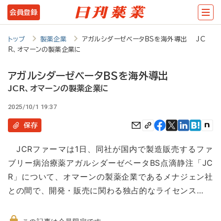
メ
会員登録
イ
ン
トップ
製薬企業
アガルシダーゼベータBSを海外導出 JC
R、オマーンの製薬企業に
コ
ン
アガルシダーゼベータBSを海外導出
テ
JCR、オマーンの製薬企業に
ン
2025/10/1 19:37
ツ
保存
に
JCRファーマは1日、同社が国内で製造販売するファ
移
ブリー病治療薬アガルシダーゼベータBS点滴静注「JC
動
R」について、オマーンの製薬企業であるメナジェン社
との間で、開発・販売に関わる独占的なライセンス…