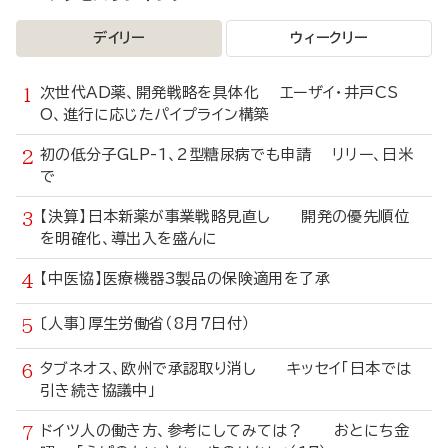
デイリー
ウィークリー
次世代AD薬、開発戦略を具体化 エーザイ・井戸CS
O、進行に応じたパイプライン構築
初の低分子GLP-1、2型糖尿病でも申請 リリー、日米
で
【決算】日本新薬が事業戦略見直し 開発の優先順位
を明確化、導出入を盛んに
【中医協】医療機器3製品の保険適用を了承
〔人事〕厚生労働省（8月7日付）
タブネオス、欧州で承認取り消し キッセイ「日本では
引き続き協議中」
ドイツ人の働き方、参考にしてみては？ おとにち金