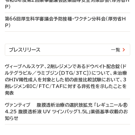
令和8年度第2回薬事審議会医薬品等安全対策部会（厚労省H
P）
第66回厚生科学審議会予防接種・ワクチン分科会（厚労省H
P）
プレスリリース
一覧
ヴィーブヘルスケア、2剤レジメンであるドウベイト配合錠（ド
ルテグラビル／ラミブジン［DTG/3TC］）について、未治療
のHIV陽性成人を対象とした初の直接比較試験において、3
剤レジメンBIC/FTC/TAFに対する非劣性を示したことを
発表
ヴァンティブ 腹膜透析治療の選択肢拡充 「レギュニール®
4.25 腹膜透析液 UV ツインバッグ1.5L」薬価基準収載のお
知らせ