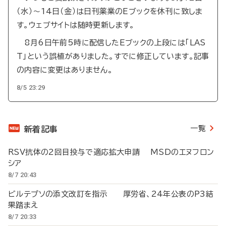
（水）～14日（金）は日刊薬業のEブックを休刊に致しま
す。ウェブサイトは随時更新します。
8月6日午前5時に配信したEブックの上段には「LAS
T」という誤植がありました。すでに修正しています。記事
の内容に変更はありません。
8/5 23:29
一覧
新着記事
RSV抗体の2回目投与で適応拡大申請 MSDのエヌフロン
シア
8/7 20:43
ビルテプソの添文改訂を指示 厚労省、24年公表のP3結
果踏まえ
8/7 20:33