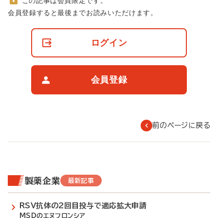
この記事は会員限定です。
非
会員登録すると最後までお読みいただけます。
会
員
の
ログイン
閲
覧
制
限
会員登録
に
つ
い
て
前のページに戻る
製薬企業
最新記事
RSV抗体の2回目投与で適応拡大申請
MSDのエヌフロンシア