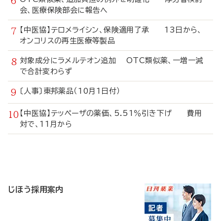
会、医療保険部会に報告へ
【中医協】テロメライシン、保険適用了承 13日から、
オンコリスの再生医療等製品
対象成分にラメルテオン追加 OTC類似薬、一増一減
で合計変わらず
〔人事〕東邦薬品（10月1日付）
【中医協】テッペーザの薬価、5.51％引き下げ 費用
対で、11月から
寄
稿
じほう採用案内