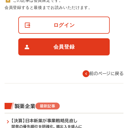
この記事は会員限定です。
非
会員登録すると最後までお読みいただけます。
会
員
の
ログイン
閲
覧
制
限
会員登録
に
つ
い
て
前のページに戻る
製薬企業
最新記事
【決算】日本新薬が事業戦略見直し
開発の優先順位を明確化、導出入を盛んに