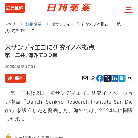
メ
会員登録
イ
ン
トップ
製薬企業
米サンディエゴに研究イノベ拠点 第一三
共、海外で3つ目
コ
ン
米サンディエゴに研究イノベ拠点
テ
第一三共、海外で3つ目
ン
2025/10/2 17:31
ツ
保存
に
第一三共は2日、米サンディエゴに研究イノベーショ
移
ン拠点「Daiichi Sankyo Research Institute San Die
動
go」を設立したと発表した。海外では、2024年に開設
した米…