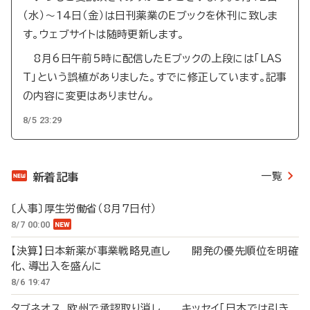
（水）～14日（金）は日刊薬業のEブックを休刊に致しま
す。ウェブサイトは随時更新します。
8月6日午前5時に配信したEブックの上段には「LAS
T」という誤植がありました。すでに修正しています。記事
の内容に変更はありません。
8/5 23:29
一覧
新着記事
〔人事〕厚生労働省（8月7日付）
8/7 00:00
【決算】日本新薬が事業戦略見直し 開発の優先順位を明確
化、導出入を盛んに
8/6 19:47
タブネオス、欧州で承認取り消し キッセイ「日本では引き