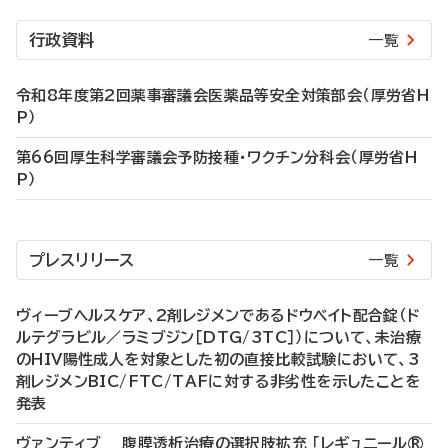
行政資料
一覧
令和8年度第2回薬事審議会医薬品等安全対策部会（厚労省H
P）
第66回厚生科学審議会予防接種・ワクチン分科会（厚労省H
P）
プレスリリース
一覧
ヴィーブヘルスケア、2剤レジメンであるドウベイト配合錠（ド
ルテグラビル／ラミブジン［DTG/3TC］）について、未治療
のHIV陽性成人を対象とした初の直接比較試験において、3
剤レジメンBIC/FTC/TAFに対する非劣性を示したことを
発表
ヴァンティブ 腹膜透析治療の選択肢拡充 「レギュニール®