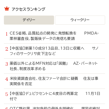
アクセスランキング
デイリー
ウィークリー
CES省略、品質起点の開発に発想転換を PMDA・
栗林審査役、製販後データの発信も要請
【中医協】新薬10成分13品目、13日に収載へ サノ
フィのサークリサ皮下注など
薬価以外によるMFN対応は「困難」 AZ・バーネット
社長、制度改革求める
米投資調査会社、住友ファーマ会計に疑義 住友は事
実関係を否定
【中医協】デュピクセントに4度目の再算定 11月1日
付で
OTC類似薬、追加負担の例外を明確化 厚労省検討