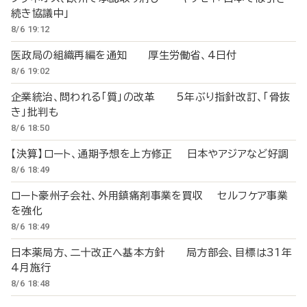
続き協議中」
8/6 19:12
医政局の組織再編を通知 厚生労働省、4日付
8/6 19:02
企業統治、問われる「質」の改革 5年ぶり指針改訂、「骨抜
き」批判も
8/6 18:50
【決算】ロート、通期予想を上方修正 日本やアジアなど好調
8/6 18:49
ロート豪州子会社、外用鎮痛剤事業を買収 セルフケア事業
を強化
8/6 18:49
日本薬局方、二十改正へ基本方針 局方部会、目標は31年
4月施行
8/6 18:48