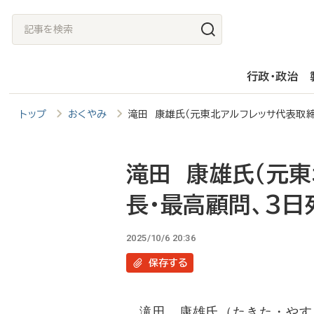
メ
記
イ
事
ン
を
行政・政治
コ
検
ン
索
トップ
おくやみ
滝田 康雄氏（元東北アルフレッサ代表取締
テ
ン
ツ
滝田 康雄氏（元
に
長・最高顧問、3日
移
動
2025/10/6 20:36
保存
する
滝田 康雄氏（たきた・やす