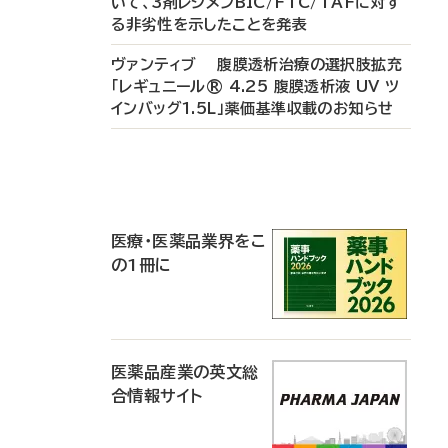
いて、3剤レジメンBIC/FTC/TAFに対す
る非劣性を示したことを発表
ヴァンティブ 腹膜透析治療の選択肢拡充
「レギュニール® 4.25 腹膜透析液 UV ツ
インバッグ1.5L」薬価基準収載のお知らせ
P
R
医療・医薬品業界をこ
の1冊に
医薬品産業の英文総
合情報サイト