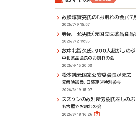
故横塚實亮氏の「お別れの会」（7月
2026/7/9 15:07
寺尾 允男氏（元国立医薬品食品
2026/7/2 19:35
故中北智久氏、900人超がしのぶ
中北薬品会長のお別れの会
2026/4/15 20:03
松本純元国家公安委員長が死去
元衆院議員、日薬連盟特別参与
2026/3/19 15:07
スズケンの故別所芳樹氏をしのぶ
名古屋でお別れの会
2026/3/18 16:26