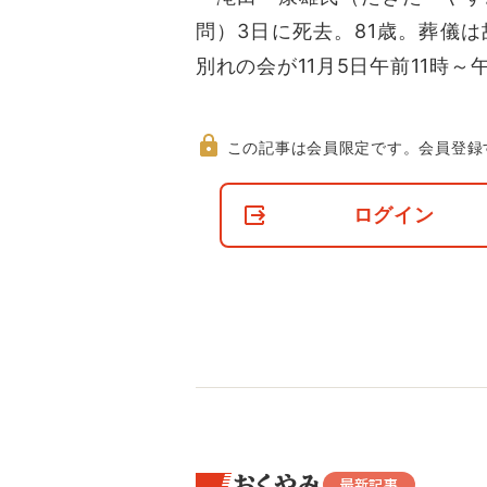
問）3日に死去。81歳。葬儀
別れの会が11月5日午前11時～
この記事は会員限定です。
会員登録
非
会
ログイン
員
の
閲
覧
制
限
に
つ
い
て
おくやみ
最新記事