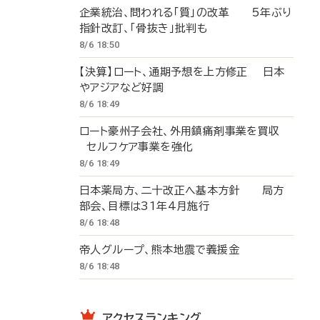
企業統治、問われる「質」の改革 5年ぶり
指針改訂、「骨抜き」批判も
8/6 18:50
【決算】ロート、通期予想を上方修正 日本
やアジアなど好調
8/6 18:49
ロート豪州子会社、外用鎮痛剤事業を買収
セルフケア事業を強化
8/6 18:49
日本薬局方、二十改正へ基本方針 局方
部会、目標は31年4月施行
8/6 18:48
帝人グループ、熊本地震で義援金
8/6 18:48
アクセスランキング