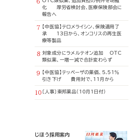
OTC類似薬、追加負担の例外を明確
化 厚労省検討会、医療保険部会に
報告へ
【中医協】テロメライシン、保険適用了
承 13日から、オンコリスの再生医
療等製品
対象成分にラメルテオン追加 OTC
類似薬、一増一減で合計変わらず
【中医協】テッペーザの薬価、5.51％
引き下げ 費用対で、11月から
〔人事〕東邦薬品（10月1日付）
寄
稿
じほう採用案内