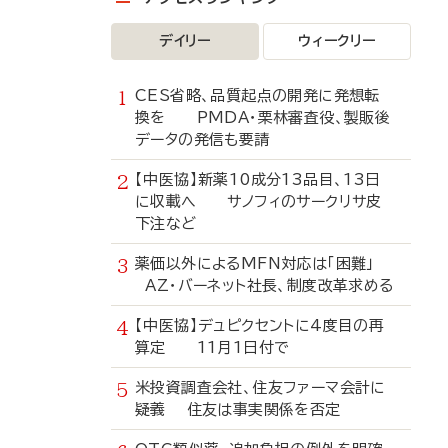
デイリー
ウィークリー
CES省略、品質起点の開発に発想転
換を PMDA・栗林審査役、製販後
データの発信も要請
【中医協】新薬10成分13品目、13日
に収載へ サノフィのサークリサ皮
下注など
薬価以外によるMFN対応は「困難」
AZ・バーネット社長、制度改革求める
【中医協】デュピクセントに4度目の再
算定 11月1日付で
米投資調査会社、住友ファーマ会計に
疑義 住友は事実関係を否定