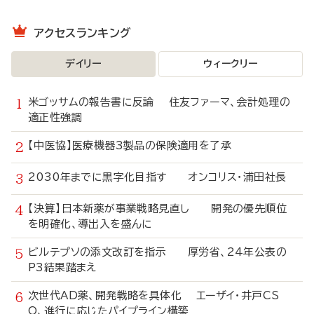
アクセスランキング
デイリー
ウィークリー
米ゴッサムの報告書に反論 住友ファーマ、会計処理の
適正性強調
【中医協】医療機器3製品の保険適用を了承
2030年までに黒字化目指す オンコリス・浦田社長
【決算】日本新薬が事業戦略見直し 開発の優先順位
を明確化、導出入を盛んに
ビルテプソの添文改訂を指示 厚労省、24年公表の
P3結果踏まえ
次世代AD薬、開発戦略を具体化 エーザイ・井戸CS
O、進行に応じたパイプライン構築