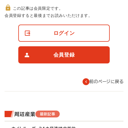
この記事は会員限定です。
非
会員登録すると最後までお読みいただけます。
会
員
の
ログイン
閲
覧
制
限
会員登録
に
つ
い
て
前のページに戻る
周辺産業
最新記事