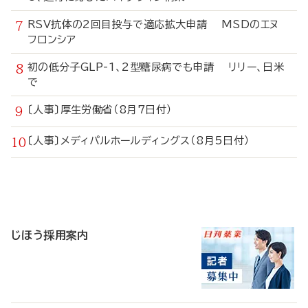
RSV抗体の2回目投与で適応拡大申請 MSDのエヌ
フロンシア
初の低分子GLP-1、2型糖尿病でも申請 リリー、日米
で
〔人事〕厚生労働省（8月7日付）
〔人事〕メディパルホールディングス（8月5日付）
寄
稿
じほう採用案内