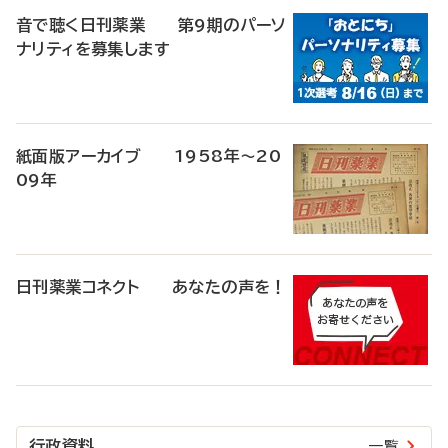
音で聴く日刊薬業 第9期のパーソ
ナリティを募集します
紙面版アーカイブ 1958年～20
09年
日刊薬業コネクト あなたの声を！
行政資料
一覧