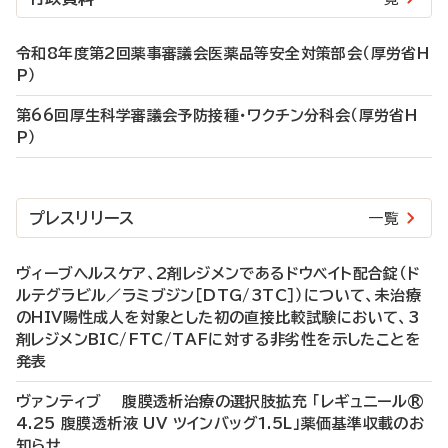
令和8年度第2回薬事審議会医薬品等安全対策部会（厚労省H
P）
第66回厚生科学審議会予防接種・ワクチン分科会（厚労省H
P）
プレスリリース
一覧
ヴィーブヘルスケア、2剤レジメンであるドウベイト配合錠（ド
ルテグラビル／ラミブジン［DTG/3TC］）について、未治療
のHIV陽性成人を対象とした初の直接比較試験において、3
剤レジメンBIC/FTC/TAFに対する非劣性を示したことを
発表
ヴァンティブ 腹膜透析治療の選択肢拡充 「レギュニール®
4.25 腹膜透析液 UV ツインバッグ1.5L」薬価基準収載のお
知らせ