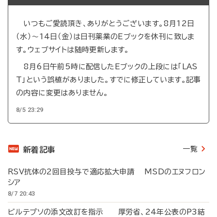
いつもご愛読頂き、ありがとうございます。8月12日
（水）～14日（金）は日刊薬業のEブックを休刊に致しま
す。ウェブサイトは随時更新します。
8月6日午前5時に配信したEブックの上段には「LAS
T」という誤植がありました。すでに修正しています。記事
の内容に変更はありません。
8/5 23:29
一覧
新着記事
RSV抗体の2回目投与で適応拡大申請 MSDのエヌフロン
シア
8/7 20:43
ビルテプソの添文改訂を指示 厚労省、24年公表のP3結