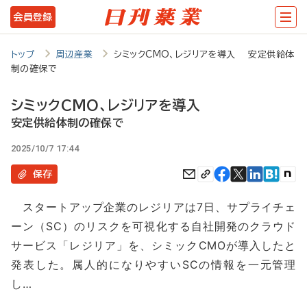
メ
会員登録
イ
ン
トップ
周辺産業
シミックCMO、レジリアを導入 安定供給体
制の確保で
コ
ン
シミックCMO、レジリアを導入
テ
安定供給体制の確保で
ン
2025/10/7 17:44
ツ
保存
に
スタートアップ企業のレジリアは7日、サプライチェ
移
ーン（SC）のリスクを可視化する自社開発のクラウド
動
サービス「レジリア」を、シミックCMOが導入したと
発表した。属人的になりやすいSCの情報を一元管理
し…