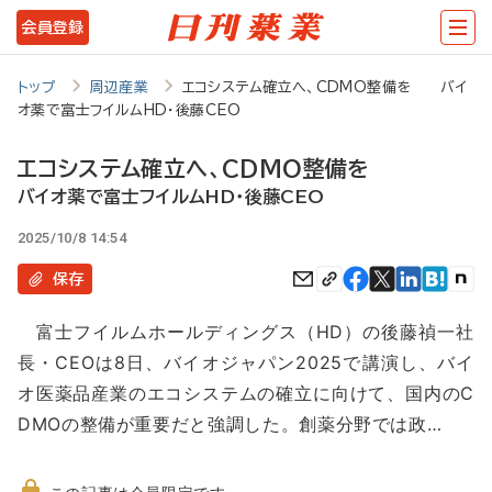
メ
会員登録
イ
ン
トップ
周辺産業
エコシステム確立へ、CDMO整備を バイ
オ薬で富士フイルムHD・後藤CEO
コ
ン
エコシステム確立へ、CDMO整備を
テ
バイオ薬で富士フイルムHD・後藤CEO
ン
2025/10/8 14:54
ツ
保存
に
富士フイルムホールディングス（HD）の後藤禎一社
移
長・CEOは8日、バイオジャパン2025で講演し、バイ
動
オ医薬品産業のエコシステムの確立に向けて、国内のC
DMOの整備が重要だと強調した。創薬分野では政…