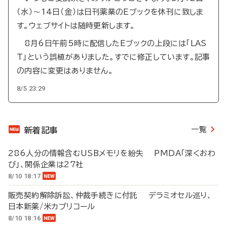
（水）～14日（金）は日刊薬業のEブックを休刊に致しま
す。ウェブサイトは随時更新します。
8月6日午前5時に配信したEブックの上段には「LAS
T」という誤植がありました。すでに修正しています。記事
の内容に変更はありません。
8/5 23:29
一覧
新着記事
286人分の情報含むUSBメモリを紛失 PMDA「深くおわ
び」、関係企業は27社
8/10 18:17
販売契約解除訴訟、仲裁手続きに付託 デラミオセル巡り、
日本新薬/米カプリコール
8/10 18:16