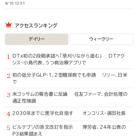
8/10 12:31
アクセスランキング
デイリー
ウィークリー
DTx初の2段階承認へ「草刈りながら進む」 DTアク
シス・小島代表、うつ病治療アプリで
初の低分子GLP-1、2型糖尿病でも申請 リリー、日米
で
米ゴッサムの報告書に反論 住友ファーマ、会計処理の
適正性強調
2030年までに黒字化目指す オンコリス・浦田社長
ビルテプソの添文改訂を指示 厚労省、24年公表の
P3結果踏まえ