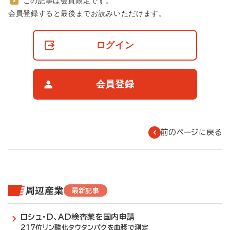
この記事は会員限定です。
非
会員登録すると最後までお読みいただけます。
会
員
の
ログイン
閲
覧
制
限
会員登録
に
つ
い
て
前のページに戻る
周辺産業
最新記事
ロシュ・D、AD検査薬を国内申請
217位リン酸化タウタンパクを血漿で測定