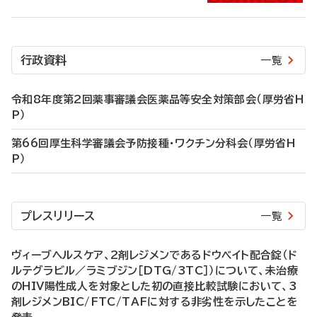
行政資料
一覧
令和8年度第2回薬事審議会医薬品等安全対策部会（厚労省H
P）
第66回厚生科学審議会予防接種・ワクチン分科会（厚労省H
P）
プレスリリース
一覧
ヴィーブヘルスケア、2剤レジメンであるドウベイト配合錠（ド
ルテグラビル／ラミブジン［DTG/3TC］）について、未治療
のHIV陽性成人を対象とした初の直接比較試験において、3
剤レジメンBIC/FTC/TAFに対する非劣性を示したことを