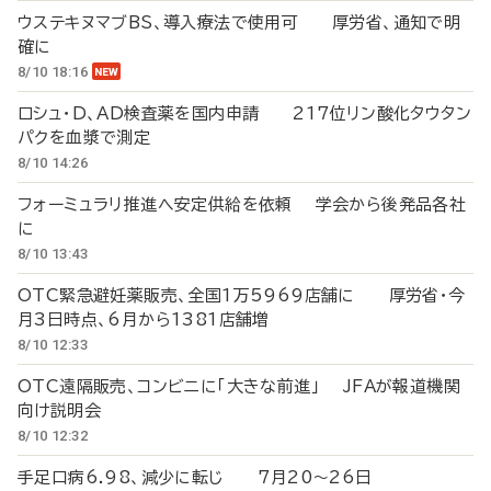
ウステキヌマブBS、導入療法で使用可 厚労省、通知で明
確に
8/10 18:16
ロシュ・D、AD検査薬を国内申請 217位リン酸化タウタン
パクを血漿で測定
8/10 14:26
フォーミュラリ推進へ安定供給を依頼 学会から後発品各社
に
8/10 13:43
OTC緊急避妊薬販売、全国1万5969店舗に 厚労省・今
月3日時点、6月から1381店舗増
8/10 12:33
OTC遠隔販売、コンビニに「大きな前進」 JFAが報道機関
向け説明会
8/10 12:32
手足口病6.98、減少に転じ 7月20～26日