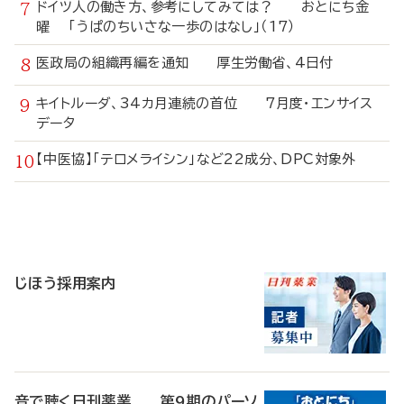
ドイツ人の働き方、参考にしてみては？ おとにち金
曜 「うぱのちいさな一歩のはなし」（17）
医政局の組織再編を通知 厚生労働省、4日付
キイトルーダ、34カ月連続の首位 7月度・エンサイス
データ
【中医協】「テロメライシン」など22成分、DPC対象外
寄
稿
じほう採用案内
音で聴く日刊薬業 第9期のパーソ