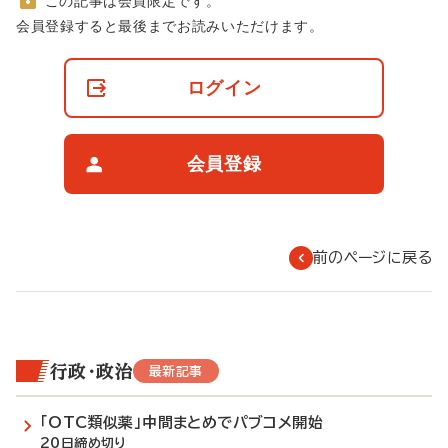
この記事は会員限定です。
非
会員登録すると最後までお読みいただけます。
会
員
の
ログイン
閲
覧
制
限
会員登録
に
つ
い
て
前のページに戻る
行政・政治
最新記事
「OTC類似薬」中間まとめでパブコメ開始
20日締め切り