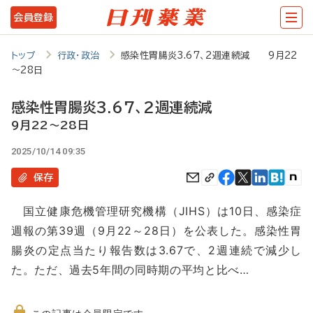
メ
会員登録
イ
ン
トップ
行政・政治
感染性胃腸炎3.67、2週連続減 9月22
～28日
コ
ン
感染性胃腸炎3.67、2週連続減
テ
9月22～28日
ン
2025/10/14 09:35
ツ
保存
に
国立健康危機管理研究機構（JIHS）は10日、感染症
移
週報の第39週（9月22～28日）を公表した。感染性胃
動
腸炎の定点当たり報告数は3.67で、2週連続で減少し
た。ただ、過去5年間の同時期の平均と比べ…