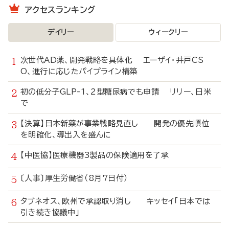
アクセスランキング
デイリー
ウィークリー
次世代AD薬、開発戦略を具体化 エーザイ・井戸CS
O、進行に応じたパイプライン構築
初の低分子GLP-1、2型糖尿病でも申請 リリー、日米
で
【決算】日本新薬が事業戦略見直し 開発の優先順位
を明確化、導出入を盛んに
【中医協】医療機器3製品の保険適用を了承
〔人事〕厚生労働省（8月7日付）
タブネオス、欧州で承認取り消し キッセイ「日本では
引き続き協議中」