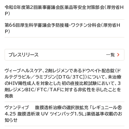
令和8年度第2回薬事審議会医薬品等安全対策部会（厚労省H
P）
第66回厚生科学審議会予防接種・ワクチン分科会（厚労省H
P）
プレスリリース
一覧
ヴィーブヘルスケア、2剤レジメンであるドウベイト配合錠（ド
ルテグラビル／ラミブジン［DTG/3TC］）について、未治療
のHIV陽性成人を対象とした初の直接比較試験において、3
剤レジメンBIC/FTC/TAFに対する非劣性を示したことを
発表
ヴァンティブ 腹膜透析治療の選択肢拡充 「レギュニール®
4.25 腹膜透析液 UV ツインバッグ1.5L」薬価基準収載のお
知らせ