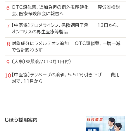
OTC類似薬、追加負担の例外を明確化 厚労省検討
会、医療保険部会に報告へ
【中医協】テロメライシン、保険適用了承 13日から、
オンコリスの再生医療等製品
対象成分にラメルテオン追加 OTC類似薬、一増一減
で合計変わらず
〔人事〕東邦薬品（10月1日付）
【中医協】テッペーザの薬価、5.51％引き下げ 費用
対で、11月から
寄
稿
じほう採用案内