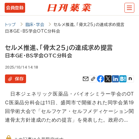
メ
会員登録
イ
ン
トップ
臨床・学会
セルメ推進、「骨太25」の達成求め提言
日本GE・BS学会OTC分科会
コ
ン
セルメ推進、「骨太25」の達成求め提言
テ
日本GE・BS学会OTC分科会
ン
2025/10/14 14:18
ツ
保存
に
日本ジェネリック医薬品・バイオシミラー学会のOT
移
C医薬品分科会は11日、盛岡市で開催された同学会第19
動
回学術大会で「セルフケア・セルフメディケーション関
連骨太方針達成のための提言」を発表した。政府の…