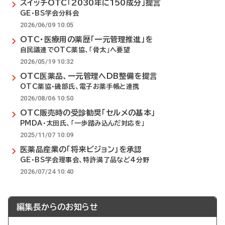
スイッチOTC「2030年に150成分」提言
GE・BS学会分科会
2026/06/09 10:05
OTC・医療用の薬歴「一元管理推進」を
自民議連でOTC薬協、「骨太」へ要望
2026/05/19 10:32
OTC医薬品、一元管理へDB整備を提言
OTC薬協・磯部氏、電子お薬手帳と連携
2026/08/06 10:50
OTC販売時の受診勧奨「セルメの基本」
PMDA・太田氏、「一歩踏み込んだ対応を」
2025/11/07 10:09
医薬品産業の「将来ビジョン」を承認
GE・BS学会理事会、特許満了品など4分野
2026/07/24 10:40
編集長からのお知らせ