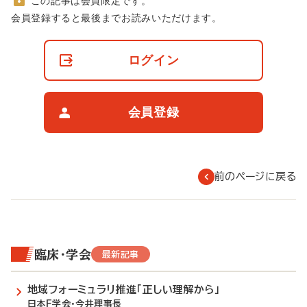
この記事は会員限定です。
非
会員登録すると最後までお読みいただけます。
会
員
の
ログイン
閲
覧
制
限
会員登録
に
つ
い
て
前のページに戻る
臨床・学会
最新記事
地域フォーミュラリ推進「正しい理解から」
日本F学会・今井理事長