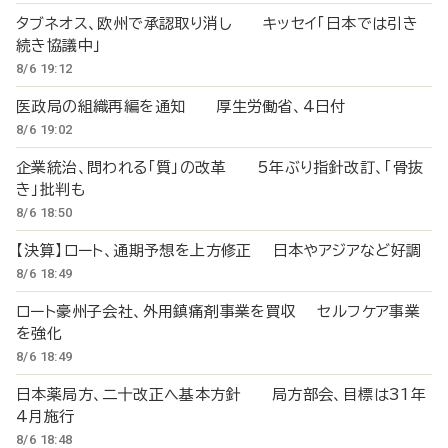
タブネオス、欧州で承認取り消し キッセイ「日本では引き
続き協議中」
8/6 19:12
医政局の組織再編を通知 厚生労働省、4日付
8/6 19:02
企業統治、問われる「質」の改革 5年ぶり指針改訂、「骨抜
き」批判も
8/6 18:50
【決算】ロート、通期予想を上方修正 日本やアジアなど好調
8/6 18:49
ロート豪州子会社、外用鎮痛剤事業を買収 セルフケア事業
を強化
8/6 18:49
日本薬局方、二十改正へ基本方針 局方部会、目標は31年
4月施行
8/6 18:48