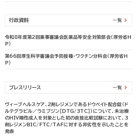
行政資料
一覧
令和8年度第2回薬事審議会医薬品等安全対策部会（厚労省H
P）
第66回厚生科学審議会予防接種・ワクチン分科会（厚労省H
P）
プレスリリース
一覧
ヴィーブヘルスケア、2剤レジメンであるドウベイト配合錠（ド
ルテグラビル／ラミブジン［DTG/3TC］）について、未治療
のHIV陽性成人を対象とした初の直接比較試験において、3
剤レジメンBIC/FTC/TAFに対する非劣性を示したことを
発表