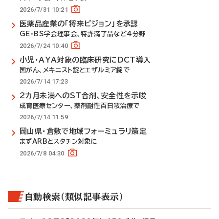
2026/7/31 10:21
医薬品産業の「将来ビジョン」を承認
GE・BS学会理事会、特許満了品など4分野
2026/7/24 10:40
小児・AYA対象の臨床研究にDCT導入
国がん、メキニスト錠とエザルミア錠で
2026/7/14 17:23
2カ月未満へのST合剤、安全性を示唆
成育医療センター、薬剤耐性百日咳治療で
2026/7/14 11:59
岡山県・倉敷で地域フォーミュラリ策定
まずARBとスタチン対象に
2026/7/8 04:30
自動検索（類似記事表示）