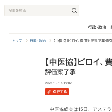
メ
記
イ
事
ン
を
行政・政治
コ
検
ン
索
トップ
行政・政治
【中医協】ビロイ、費用対効果で薬
テ
ン
ツ
【中医協】ビロイ
に
評価案了承
移
2025/10/15 19:02
動
保存
する
中医協総会は15日、アステラ