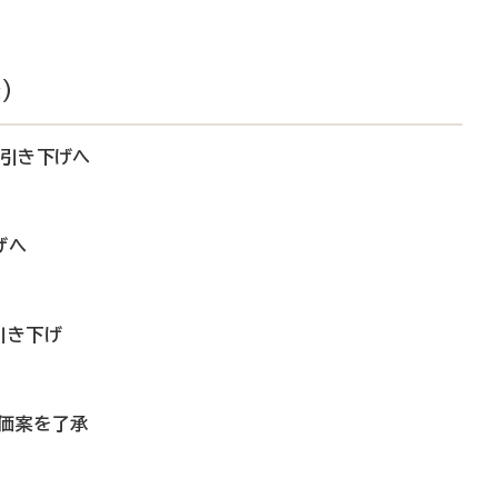
）
価引き下げへ
げへ
引き下げ
評価案を了承