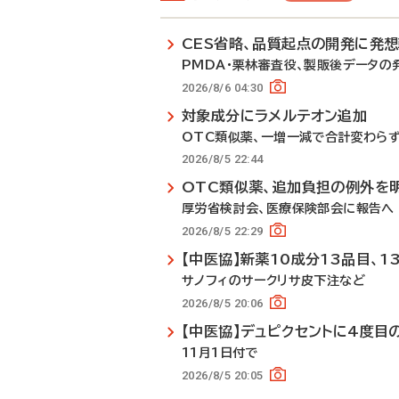
CES省略、品質起点の開発に発
PMDA・栗林審査役、製販後データの
2026/8/6 04:30
対象成分にラメルテオン追加
OTC類似薬、一増一減で合計変わら
2026/8/5 22:44
OTC類似薬、追加負担の例外を
厚労省検討会、医療保険部会に報告へ
2026/8/5 22:29
【中医協】新薬10成分13品目、1
サノフィのサークリサ皮下注など
2026/8/5 20:06
【中医協】デュピクセントに4度目
11月1日付で
2026/8/5 20:05