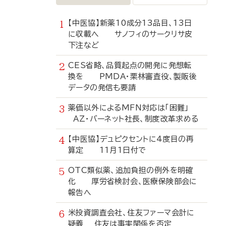
【中医協】新薬10成分13品目、13日
に収載へ サノフィのサークリサ皮
下注など
CES省略、品質起点の開発に発想転
換を PMDA・栗林審査役、製販後
データの発信も要請
薬価以外によるMFN対応は「困難」
AZ・バーネット社長、制度改革求める
【中医協】デュピクセントに4度目の再
算定 11月1日付で
OTC類似薬、追加負担の例外を明確
化 厚労省検討会、医療保険部会に
報告へ
米投資調査会社、住友ファーマ会計に
疑義 住友は事実関係を否定