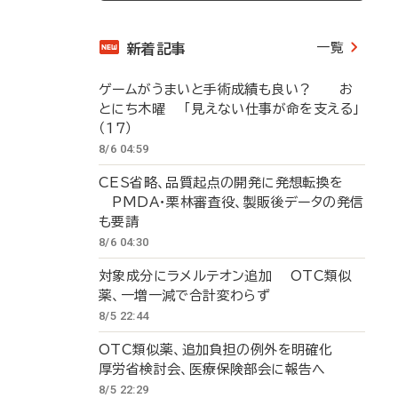
一覧
新着記事
ゲームがうまいと手術成績も良い？ お
とにち木曜 「見えない仕事が命を支える」
（17）
8/6 04:59
CES省略、品質起点の開発に発想転換を
PMDA・栗林審査役、製販後データの発信
も要請
8/6 04:30
対象成分にラメルテオン追加 OTC類似
薬、一増一減で合計変わらず
8/5 22:44
OTC類似薬、追加負担の例外を明確化
厚労省検討会、医療保険部会に報告へ
8/5 22:29