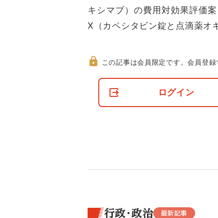
キシマブ）の費用対効果評価案を
X（カペシタビン錠と点滴薬オ
この記事は会員限定です。
会員登録
非
会
ログイン
員
の
閲
覧
制
限
に
つ
い
て
行政・政治
最新記事