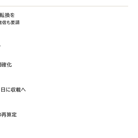
想転換を
発信も要請
ず
明確化
3日に収載へ
の再算定