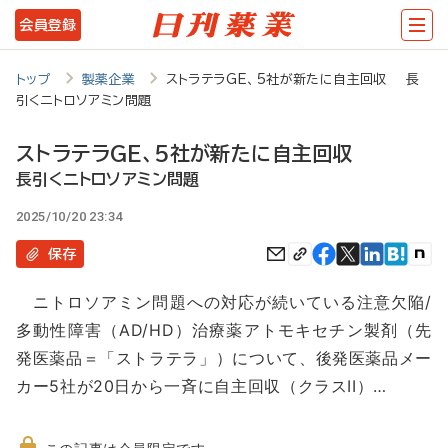
メ
会員登録
イ
ン
トップ
製薬企業
ストラテラGE、5社が新たに自主回収 長
引くニトロソアミン問題
コ
ン
ストラテラGE、5社が新たに自主回収
テ
長引くニトロソアミン問題
ン
2025/10/20 23:34
ツ
保存
に
ニトロソアミン問題への対応が続いている注意欠陥/
移
多動性障害（AD/HD）治療薬アトモキセチン製剤（先
動
発医薬品＝「ストラテラ」）について、後発医薬品メー
カー5社が20日から一斉に自主回収（クラスII）…