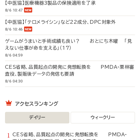
【中医協】医療機器3製品の保険適用を了承
8/6 10:47
【中医協】「テロメライシン」など22成分、DPC対象外
8/6 10:46
ゲームがうまいと手術成績も良い？ おとにち木曜 「見
えない仕事が命を支える」（17）
8/6 04:59
CES省略、品質起点の開発に発想転換を PMDA・栗林審
査役、製販後データの発信も要請
8/6 04:30
アクセスランキング
デイリー
ウィークリー
CES省略、品質起点の開発に発想転換を PMDA・