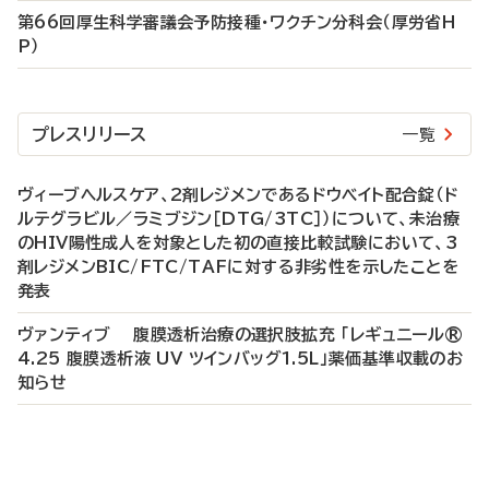
第66回厚生科学審議会予防接種・ワクチン分科会（厚労省H
P）
プレスリリース
一覧
ヴィーブヘルスケア、2剤レジメンであるドウベイト配合錠（ド
ルテグラビル／ラミブジン［DTG/3TC］）について、未治療
のHIV陽性成人を対象とした初の直接比較試験において、3
剤レジメンBIC/FTC/TAFに対する非劣性を示したことを
発表
ヴァンティブ 腹膜透析治療の選択肢拡充 「レギュニール®
4.25 腹膜透析液 UV ツインバッグ1.5L」薬価基準収載のお
知らせ
P