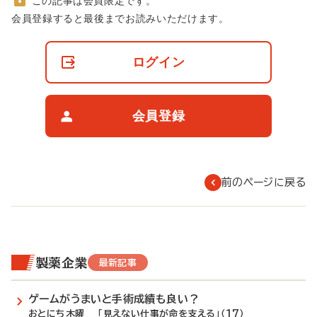
この記事は会員限定です。
非
会員登録すると最後までお読みいただけます。
会
員
の
ログイン
閲
覧
制
限
会員登録
に
つ
い
て
前のページに戻る
製薬企業
最新記事
ゲームがうまいと手術成績も良い？
おとにち木曜 「見えない仕事が命を支える」（17）