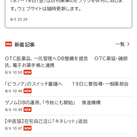
（水）～14日（金）は日刊薬業のEブックを休刊に致しま
す。ウェブサイトは随時更新します。
8/5 23:29
一覧
新着記事
OTC医薬品、一元管理へDB整備を提言 OTC薬協・磯部
氏、電子お薬手帳と連携
8/6 10:50
「ビラノア」のスイッチ審議へ 19日に要指導・一般薬部会
8/6 10:49
ゲノムDBの運用、「今秋にも開始」 推進機構
8/6 10:49
【中医協】在宅自己注に「キネレット」追加
8/6 10:47