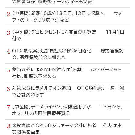
栗林審査役、製販後データの発信も要請
【中医協】新薬10成分13品目、13日に収載へ サノ
フィのサークリサ皮下注など
【中医協】デュピクセントに4度目の再算定 11月1日
付で
OTC類似薬、追加負担の例外を明確化 厚労省検討
会、医療保険部会に報告へ
薬価以外によるMFN対応は「困難」 AZ・バーネット
社長、制度改革求める
対象成分にラメルテオン追加 OTC類似薬、一増一減
で合計変わらず
【中医協】テロメライシン、保険適用了承 13日から、
オンコリスの再生医療等製品
米投資調査会社、住友ファーマ会計に疑義 住友は事
実関係を否定