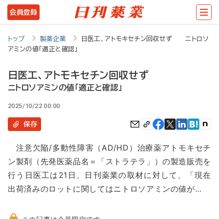
メ
会員登録
イ
ン
トップ
製薬企業
日医工、アトモキセチン回収せず ニトロソ
アミンの値「適正と確認」
コ
ン
日医工、アトモキセチン回収せず
テ
ニトロソアミンの値「適正と確認」
ン
2025/10/22 00:00
ツ
保存
に
注意欠陥/多動性障害（AD/HD）治療薬アトモキセチ
移
ン製剤（先発医薬品名＝「ストラテラ」）の製造販売を
動
行う日医工は21日、日刊薬業の取材に対して、「現在
出荷済みのロットに関してはニトロソアミンの値が…