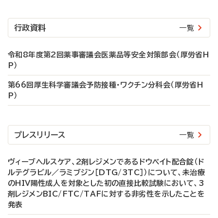
行政資料
一覧
令和8年度第2回薬事審議会医薬品等安全対策部会（厚労省H
P）
第66回厚生科学審議会予防接種・ワクチン分科会（厚労省H
P）
プレスリリース
一覧
ヴィーブヘルスケア、2剤レジメンであるドウベイト配合錠（ド
ルテグラビル／ラミブジン［DTG/3TC］）について、未治療
のHIV陽性成人を対象とした初の直接比較試験において、3
剤レジメンBIC/FTC/TAFに対する非劣性を示したことを
発表