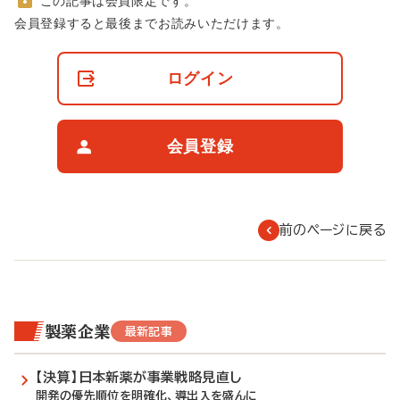
この記事は会員限定です。
非
会員登録すると最後までお読みいただけます。
会
員
の
ログイン
閲
覧
制
限
会員登録
に
つ
い
て
前のページに戻る
製薬企業
最新記事
【決算】日本新薬が事業戦略見直し
開発の優先順位を明確化、導出入を盛んに