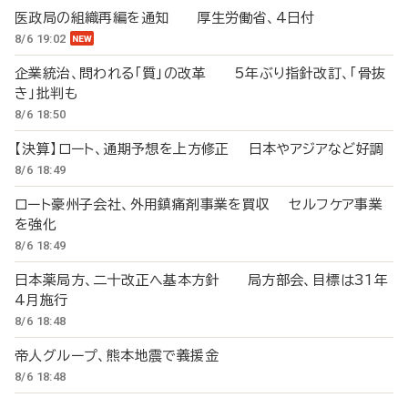
医政局の組織再編を通知 厚生労働省、4日付
8/6 19:02
企業統治、問われる「質」の改革 5年ぶり指針改訂、「骨抜
き」批判も
8/6 18:50
【決算】ロート、通期予想を上方修正 日本やアジアなど好調
8/6 18:49
ロート豪州子会社、外用鎮痛剤事業を買収 セルフケア事業
を強化
8/6 18:49
日本薬局方、二十改正へ基本方針 局方部会、目標は31年
4月施行
8/6 18:48
帝人グループ、熊本地震で義援金
8/6 18:48