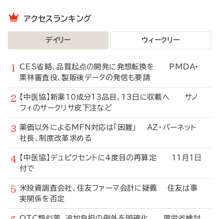
アクセスランキング
デイリー
ウィークリー
CES省略、品質起点の開発に発想転換を PMDA・
栗林審査役、製販後データの発信も要請
【中医協】新薬10成分13品目、13日に収載へ サノ
フィのサークリサ皮下注など
薬価以外によるMFN対応は「困難」 AZ・バーネット
社長、制度改革求める
【中医協】デュピクセントに4度目の再算定 11月1日
付で
米投資調査会社、住友ファーマ会計に疑義 住友は事
実関係を否定
OTC類似薬、追加負担の例外を明確化 厚労省検討