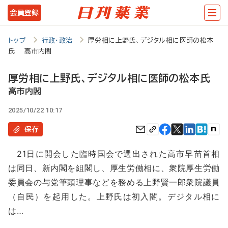
メ
会員登録
イ
ン
トップ
行政・政治
厚労相に上野氏、デジタル相に医師の松本
氏 高市内閣
コ
ン
厚労相に上野氏、デジタル相に医師の松本氏
テ
高市内閣
ン
2025/10/22 10:17
ツ
保存
に
21日に開会した臨時国会で選出された高市早苗首相
移
は同日、新内閣を組閣し、厚生労働相に、衆院厚生労働
動
委員会の与党筆頭理事などを務める上野賢一郎衆院議員
（自民）を起用した。上野氏は初入閣。デジタル相に
は…