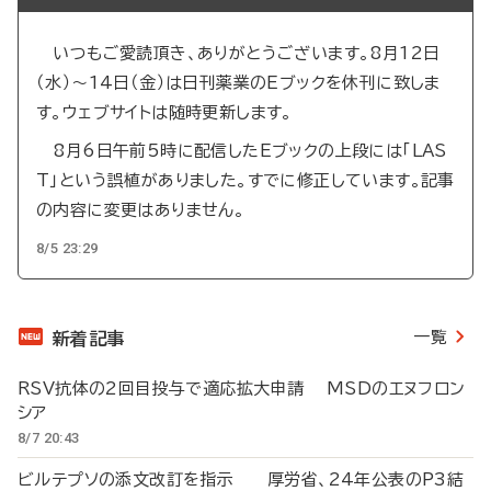
いつもご愛読頂き、ありがとうございます。8月12日
（水）～14日（金）は日刊薬業のEブックを休刊に致しま
す。ウェブサイトは随時更新します。
8月6日午前5時に配信したEブックの上段には「LAS
T」という誤植がありました。すでに修正しています。記事
の内容に変更はありません。
8/5 23:29
一覧
新着記事
RSV抗体の2回目投与で適応拡大申請 MSDのエヌフロン
シア
8/7 20:43
ビルテプソの添文改訂を指示 厚労省、24年公表のP3結