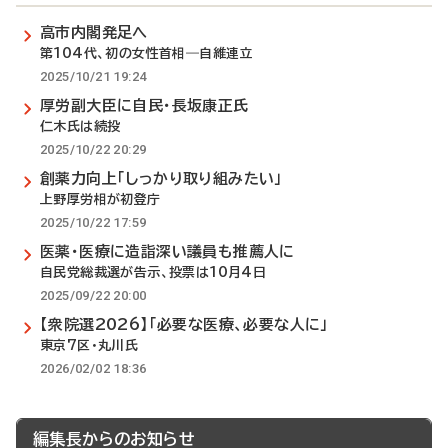
高市内閣発足へ
第104代、初の女性首相―自維連立
2025/10/21 19:24
厚労副大臣に自民・長坂康正氏
仁木氏は続投
2025/10/22 20:29
創薬力向上「しっかり取り組みたい」
上野厚労相が初登庁
2025/10/22 17:59
医薬・医療に造詣深い議員も推薦人に
自民党総裁選が告示、投票は10月4日
2025/09/22 20:00
【衆院選2026】「必要な医療、必要な人に」
東京7区・丸川氏
2026/02/02 18:36
編集長からのお知らせ