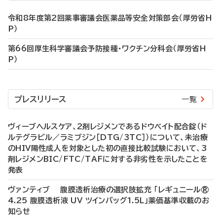
令和8年度第2回薬事審議会医薬品等安全対策部会（厚労省H
P）
第66回厚生科学審議会予防接種・ワクチン分科会（厚労省H
P）
プレスリリース
一覧
ヴィーブヘルスケア、2剤レジメンであるドウベイト配合錠（ド
ルテグラビル／ラミブジン［DTG/3TC］）について、未治療
のHIV陽性成人を対象とした初の直接比較試験において、3
剤レジメンBIC/FTC/TAFに対する非劣性を示したことを
発表
ヴァンティブ 腹膜透析治療の選択肢拡充 「レギュニール®
4.25 腹膜透析液 UV ツインバッグ1.5L」薬価基準収載のお
知らせ