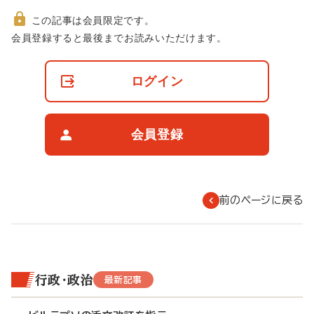
この記事は会員限定です。
非
会員登録すると最後までお読みいただけます。
会
員
の
ログイン
閲
覧
制
限
会員登録
に
つ
い
て
前のページに戻る
行政・政治
最新記事