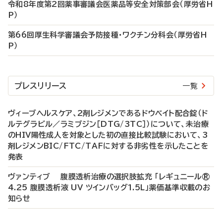
令和8年度第2回薬事審議会医薬品等安全対策部会（厚労省H
P）
第66回厚生科学審議会予防接種・ワクチン分科会（厚労省H
P）
プレスリリース
一覧
ヴィーブヘルスケア、2剤レジメンであるドウベイト配合錠（ド
ルテグラビル／ラミブジン［DTG/3TC］）について、未治療
のHIV陽性成人を対象とした初の直接比較試験において、3
剤レジメンBIC/FTC/TAFに対する非劣性を示したことを
発表
ヴァンティブ 腹膜透析治療の選択肢拡充 「レギュニール®
4.25 腹膜透析液 UV ツインバッグ1.5L」薬価基準収載のお
知らせ