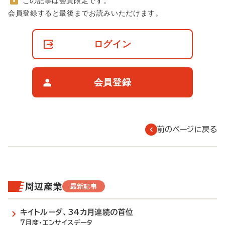
この記事は会員限定です。
非
会員登録すると最後までお読みいただけます。
会
員
の
ログイン
閲
覧
制
限
会員登録
に
つ
い
て
前のページに戻る
周辺産業
最新記事
キイトルーダ、34カ月連続の首位
7月度・エンサイスデータ