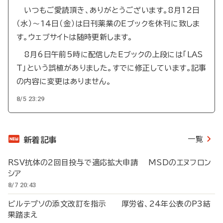
いつもご愛読頂き、ありがとうございます。8月12日
（水）～14日（金）は日刊薬業のEブックを休刊に致しま
す。ウェブサイトは随時更新します。
8月6日午前5時に配信したEブックの上段には「LAS
T」という誤植がありました。すでに修正しています。記事
の内容に変更はありません。
8/5 23:29
一覧
新着記事
RSV抗体の2回目投与で適応拡大申請 MSDのエヌフロン
シア
8/7 20:43
ビルテプソの添文改訂を指示 厚労省、24年公表のP3結
果踏まえ