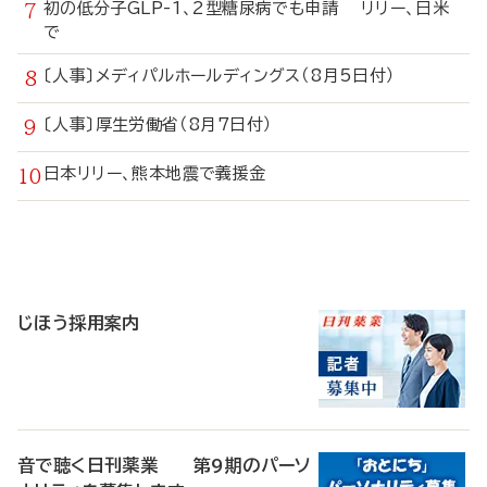
初の低分子GLP-1、2型糖尿病でも申請 リリー、日米
で
〔人事〕メディパルホールディングス（8月5日付）
〔人事〕厚生労働省（8月7日付）
日本リリー、熊本地震で義援金
寄
稿
じほう採用案内
音で聴く日刊薬業 第9期のパーソ