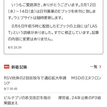
いつもご愛読頂き、ありがとうございます。8月12日
（水）～14日（金）は日刊薬業のEブックを休刊に致しま
す。ウェブサイトは随時更新します。
8月6日午前5時に配信したEブックの上段には「LAS
T」という誤植がありました。すでに修正しています。記事
の内容に変更はありません。
8/5 23:29
一覧
新着記事
RSV抗体の2回目投与で適応拡大申請 MSDのエヌフロン
シア
8/7 20:43
ビルテプソの添文改訂を指示 厚労省、24年公表のP3結
果踏まえ