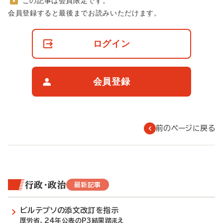
この記事は会員限定です。
非
会員登録すると最後までお読みいただけます。
会
員
の
ログイン
閲
覧
制
限
会員登録
に
つ
い
て
前のページに戻る
行政・政治
最新記事
ビルテプソの添文改訂を指示
厚労省、24年公表のP3結果踏まえ