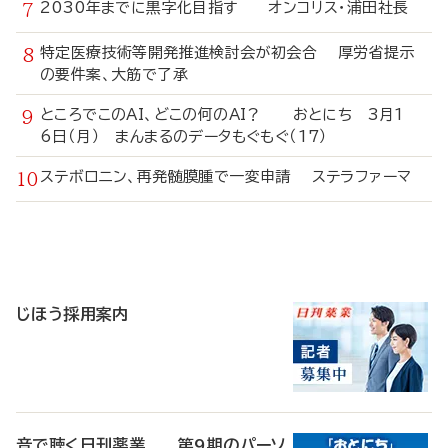
2030年までに黒字化目指す オンコリス・浦田社長
特定医療技術等開発推進検討会が初会合 厚労省提示
の要件案、大筋で了承
ところでこのAI、どこの何のAI？ おとにち 3月1
6日（月） まんまるのデータもぐもぐ（17）
ステボロニン、再発髄膜腫で一変申請 ステラファーマ
寄
稿
じほう採用案内
音で聴く日刊薬業 第9期のパーソ