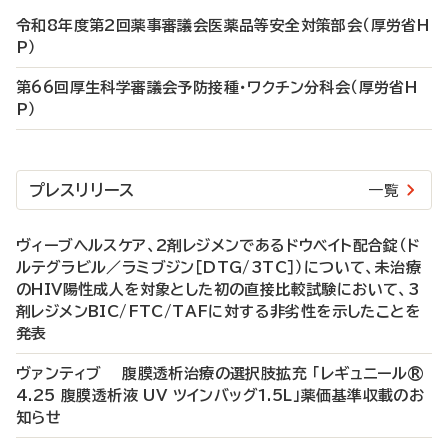
令和8年度第2回薬事審議会医薬品等安全対策部会（厚労省H
P）
第66回厚生科学審議会予防接種・ワクチン分科会（厚労省H
P）
プレスリリース
一覧
ヴィーブヘルスケア、2剤レジメンであるドウベイト配合錠（ド
ルテグラビル／ラミブジン［DTG/3TC］）について、未治療
のHIV陽性成人を対象とした初の直接比較試験において、3
剤レジメンBIC/FTC/TAFに対する非劣性を示したことを
発表
ヴァンティブ 腹膜透析治療の選択肢拡充 「レギュニール®
4.25 腹膜透析液 UV ツインバッグ1.5L」薬価基準収載のお
知らせ