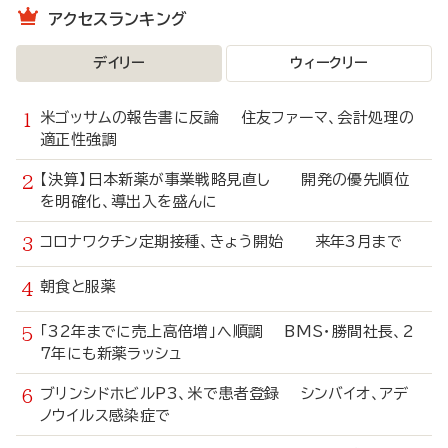
アクセスランキング
デイリー
ウィークリー
米ゴッサムの報告書に反論 住友ファーマ、会計処理の
適正性強調
【決算】日本新薬が事業戦略見直し 開発の優先順位
を明確化、導出入を盛んに
コロナワクチン定期接種、きょう開始 来年3月まで
朝食と服薬
「32年までに売上高倍増」へ順調 BMS・勝間社長、2
7年にも新薬ラッシュ
ブリンシドホビルP3、米で患者登録 シンバイオ、アデ
ノウイルス感染症で