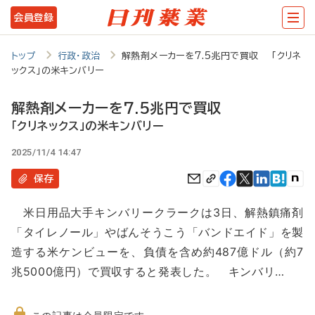
メ
会員登録
イ
ン
トップ
行政・政治
解熱剤メーカーを7.5兆円で買収 「クリネ
ックス」の米キンバリー
コ
ン
解熱剤メーカーを7.5兆円で買収
テ
「クリネックス」の米キンバリー
ン
2025/11/4 14:47
ツ
保存
に
米日用品大手キンバリークラークは3日、解熱鎮痛剤
移
「タイレノール」やばんそうこう「バンドエイド」を製
動
造する米ケンビューを、負債を含め約487億ドル（約7
兆5000億円）で買収すると発表した。 キンバリ…