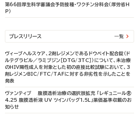
第66回厚生科学審議会予防接種・ワクチン分科会（厚労省H
P）
プレスリリース
一覧
ヴィーブヘルスケア、2剤レジメンであるドウベイト配合錠（ド
ルテグラビル／ラミブジン［DTG/3TC］）について、未治療
のHIV陽性成人を対象とした初の直接比較試験において、3
剤レジメンBIC/FTC/TAFに対する非劣性を示したことを
発表
ヴァンティブ 腹膜透析治療の選択肢拡充 「レギュニール®
4.25 腹膜透析液 UV ツインバッグ1.5L」薬価基準収載のお
知らせ
P
R