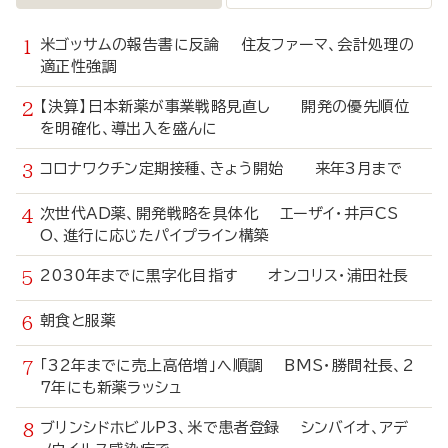
米ゴッサムの報告書に反論 住友ファーマ、会計処理の
適正性強調
【決算】日本新薬が事業戦略見直し 開発の優先順位
を明確化、導出入を盛んに
コロナワクチン定期接種、きょう開始 来年3月まで
次世代AD薬、開発戦略を具体化 エーザイ・井戸CS
O、進行に応じたパイプライン構築
2030年までに黒字化目指す オンコリス・浦田社長
朝食と服薬
「32年までに売上高倍増」へ順調 BMS・勝間社長、2
7年にも新薬ラッシュ
ブリンシドホビルP3、米で患者登録 シンバイオ、アデ