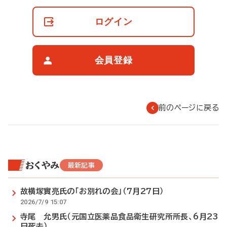
員
の
ログイン
閲
覧
制
限
会員登録
に
つ
い
て
前のページに戻る
おくやみ
最新記事
故横塚實亮氏の「お別れの会」（7月27日）
2026/7/9 15:07
寺尾 允男氏（元国立医薬品食品衛生研究所所長、6月23
日死去）