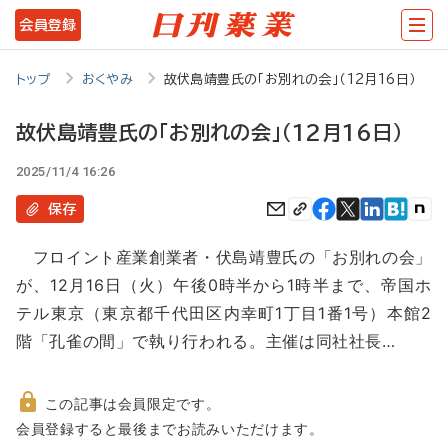
メ
会員登録
イ
ン
トップ
おくやみ
故伏島靖豊氏の「お別れの会」（12月16日）
コ
故伏島靖豊氏の「お別れの会」（12月16日）
ン
2025/11/4 16:26
テ
ン
保存
ツ
フロイント産業創業者・伏島靖豊氏の「お別れの会」
に
が、12月16日（火）午後0時半から1時半まで、帝国ホ
移
テル東京（東京都千代田区内幸町1丁目1番1号）本館2
動
階「孔雀の間」で執り行われる。主催は同社社長…
この記事は会員限定です。
非
会員登録すると最後までお読みいただけます。
会