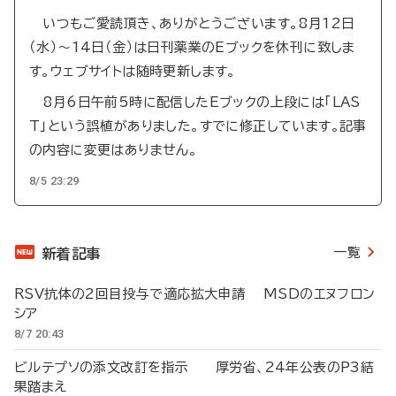
いつもご愛読頂き、ありがとうございます。8月12日
（水）～14日（金）は日刊薬業のEブックを休刊に致しま
す。ウェブサイトは随時更新します。
8月6日午前5時に配信したEブックの上段には「LAS
T」という誤植がありました。すでに修正しています。記事
の内容に変更はありません。
8/5 23:29
一覧
新着記事
RSV抗体の2回目投与で適応拡大申請 MSDのエヌフロン
シア
8/7 20:43
ビルテプソの添文改訂を指示 厚労省、24年公表のP3結
果踏まえ