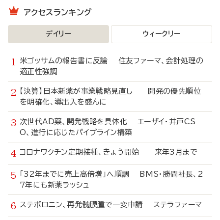
アクセスランキング
デイリー
ウィークリー
米ゴッサムの報告書に反論 住友ファーマ、会計処理の
適正性強調
【決算】日本新薬が事業戦略見直し 開発の優先順位
を明確化、導出入を盛んに
次世代AD薬、開発戦略を具体化 エーザイ・井戸CS
O、進行に応じたパイプライン構築
コロナワクチン定期接種、きょう開始 来年3月まで
「32年までに売上高倍増」へ順調 BMS・勝間社長、2
7年にも新薬ラッシュ
ステボロニン、再発髄膜腫で一変申請 ステラファーマ