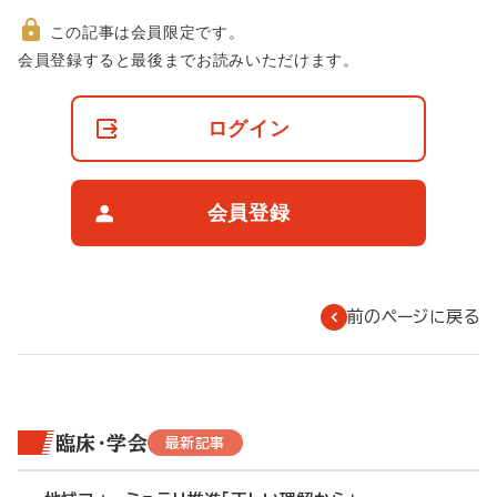
この記事は会員限定です。
非
会員登録すると最後までお読みいただけます。
会
員
の
ログイン
閲
覧
制
限
会員登録
に
つ
い
て
前のページに戻る
臨床・学会
最新記事