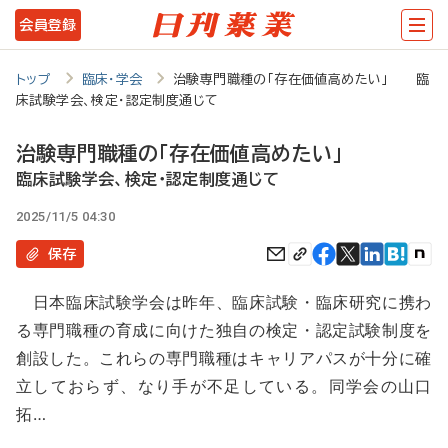
メ
会員登録
イ
ン
トップ
臨床・学会
治験専門職種の「存在価値高めたい」 臨
床試験学会、検定・認定制度通じて
コ
ン
治験専門職種の「存在価値高めたい」
テ
臨床試験学会、検定・認定制度通じて
ン
2025/11/5 04:30
ツ
保存
に
日本臨床試験学会は昨年、臨床試験・臨床研究に携わ
移
る専門職種の育成に向けた独自の検定・認定試験制度を
動
創設した。これらの専門職種はキャリアパスが十分に確
立しておらず、なり手が不足している。同学会の山口
拓…