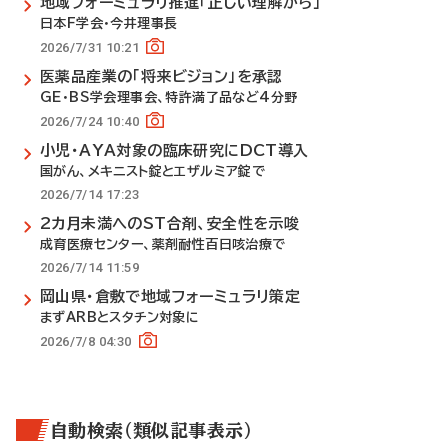
地域フォーミュラリ推進「正しい理解から」
日本F学会・今井理事長
2026/7/31 10:21
医薬品産業の「将来ビジョン」を承認
GE・BS学会理事会、特許満了品など4分野
2026/7/24 10:40
小児・AYA対象の臨床研究にDCT導入
国がん、メキニスト錠とエザルミア錠で
2026/7/14 17:23
2カ月未満へのST合剤、安全性を示唆
成育医療センター、薬剤耐性百日咳治療で
2026/7/14 11:59
岡山県・倉敷で地域フォーミュラリ策定
まずARBとスタチン対象に
2026/7/8 04:30
自動検索（類似記事表示）