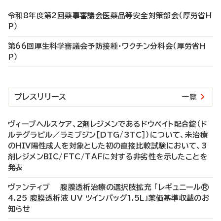
令和8年度第2回薬事審議会医薬品等安全対策部会（厚労省H
P）
第66回厚生科学審議会予防接種・ワクチン分科会（厚労省H
P）
プレスリリース
一覧
ヴィーブヘルスケア、2剤レジメンであるドウベイト配合錠（ド
ルテグラビル／ラミブジン［DTG/3TC］）について、未治療
のHIV陽性成人を対象とした初の直接比較試験において、3
剤レジメンBIC/FTC/TAFに対する非劣性を示したことを
発表
ヴァンティブ 腹膜透析治療の選択肢拡充 「レギュニール®
4.25 腹膜透析液 UV ツインバッグ1.5L」薬価基準収載のお
知らせ