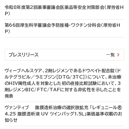
令和8年度第2回薬事審議会医薬品等安全対策部会（厚労省H
P）
第66回厚生科学審議会予防接種・ワクチン分科会（厚労省H
P）
プレスリリース
一覧
ヴィーブヘルスケア、2剤レジメンであるドウベイト配合錠（ド
ルテグラビル／ラミブジン［DTG/3TC］）について、未治療
のHIV陽性成人を対象とした初の直接比較試験において、3
剤レジメンBIC/FTC/TAFに対する非劣性を示したことを
発表
ヴァンティブ 腹膜透析治療の選択肢拡充 「レギュニール®
4.25 腹膜透析液 UV ツインバッグ1.5L」薬価基準収載のお
知らせ