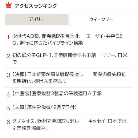
アクセスランキング
デイリー
ウィークリー
次世代AD薬、開発戦略を具体化 エーザイ・井戸CS
O、進行に応じたパイプライン構築
初の低分子GLP-1、2型糖尿病でも申請 リリー、日米
で
【決算】日本新薬が事業戦略見直し 開発の優先順位
を明確化、導出入を盛んに
【中医協】医療機器3製品の保険適用を了承
〔人事〕厚生労働省（8月7日付）
タブネオス、欧州で承認取り消し キッセイ「日本では
引き続き協議中」