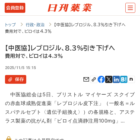
メ
会員登録
イ
ン
トップ
行政・政治
【中医協】レブロジル、8.3％引き下げへ
費用対で、ビロイは4.3％
コ
ン
【中医協】レブロジル、8.3％引き下げへ
テ
費用対で、ビロイは4.3％
ン
2025/11/5 15:15
ツ
保存
に
中医協総会は5日、ブリストル マイヤーズ スクイブ
移
の赤血球成熟促進薬「レブロジル皮下注」（一般名＝ル
動
スパテルセプト〈遺伝子組換え〉）の各規格と、アステ
ラス製薬の抗がん剤「ビロイ点滴静注用100mg」…