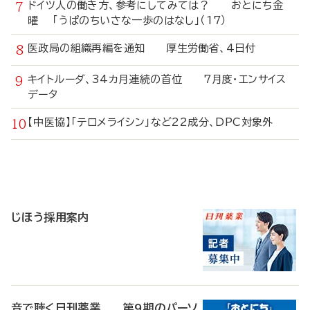
ドイツ人の働き方、参考にしてみては？ おとにち金
曜 「うぱのちいさな一歩のはなし」（17）
医政局の組織再編を通知 厚生労働省、4日付
キイトルーダ、34カ月連続の首位 7月度・エンサイス
データ
【中医協】「テロメライシン」など22成分、DPC対象外
寄
稿
じほう採用案内
音で聴く日刊薬業 第9期のパーソ