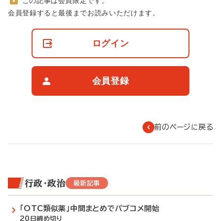
この記事は会員限定です。
非
会員登録すると最後までお読みいただけます。
会
員
の
ログイン
閲
覧
制
限
会員登録
に
つ
い
て
前のページに戻る
行政・政治
最新記事
「OTC類似薬」中間まとめでパブコメ開始
20日締め切り