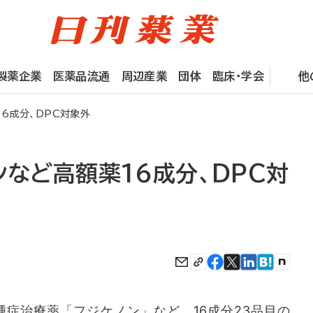
製薬企業
医薬品流通
周辺産業
団体
臨床・学会
他
16成分、DPC対象外
ンなど高額薬16成分、DPC対
症治療薬「フジケノン」など、16成分23品目の