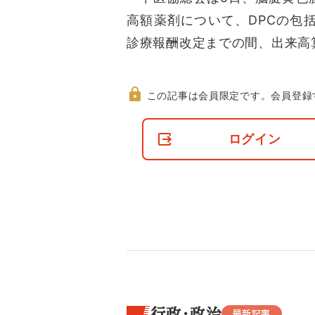
高額薬剤について、DPCの包
診療報酬改定までの間、出来高
この記事は会員限定です。
会員登録
非
会
ログイン
員
の
閲
覧
制
限
に
つ
い
て
行政・政治
最新記事