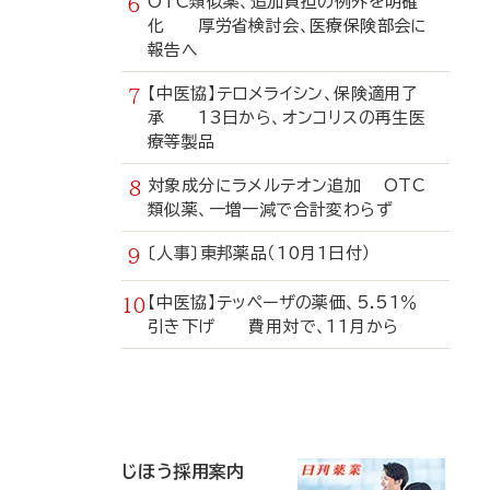
OTC類似薬、追加負担の例外を明確
化 厚労省検討会、医療保険部会に
報告へ
【中医協】テロメライシン、保険適用了
承 13日から、オンコリスの再生医
療等製品
対象成分にラメルテオン追加 OTC
類似薬、一増一減で合計変わらず
〔人事〕東邦薬品（10月1日付）
【中医協】テッペーザの薬価、5.51％
引き下げ 費用対で、11月から
寄
稿
じほう採用案内