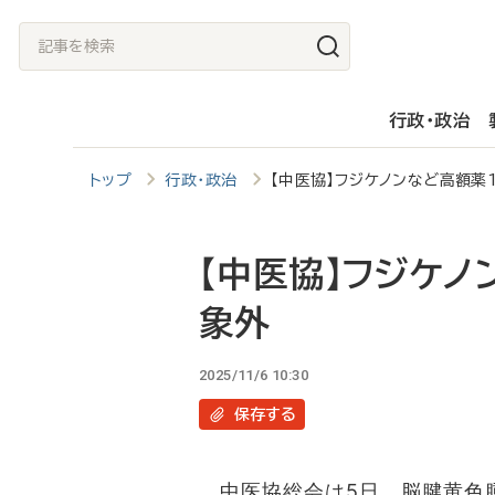
メ
記
イ
事
ン
を
行政・政治
コ
検
ン
索
トップ
行政・政治
【中医協】フジケノンなど高額薬
テ
ン
ツ
【中医協】フジケノ
に
象外
移
動
2025/11/6 10:30
保存
する
中医協総会は5日、脳腱黄色腫