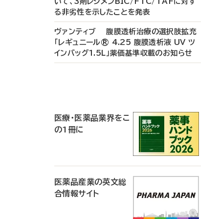
いて、3剤レジメンBIC/FTC/TAFに対す
る非劣性を示したことを発表
ヴァンティブ 腹膜透析治療の選択肢拡充
「レギュニール® 4.25 腹膜透析液 UV ツ
インバッグ1.5L」薬価基準収載のお知らせ
P
R
医療・医薬品業界をこ
の1冊に
医薬品産業の英文総
合情報サイト