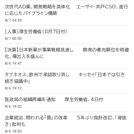
次世代AD薬、開発戦略を具体化 エーザイ・井戸CSO、進行
に応じたパイプライン構築
8/7 04:30
〔人事〕厚生労働省（8月7日付）
8/7 00:00
【決算】日本新薬が事業戦略見直し 開発の優先順位を明確
化、導出入を盛んに
8/6 19:47
タブネオス、欧州で承認取り消し キッセイ「日本では引き
続き協議中」
8/6 19:12
医政局の組織再編を通知 厚生労働省、4日付
8/6 19:02
企業統治、問われる「質」の改革 5年ぶり指針改訂、「骨抜
き」批判も
8/6 18:50