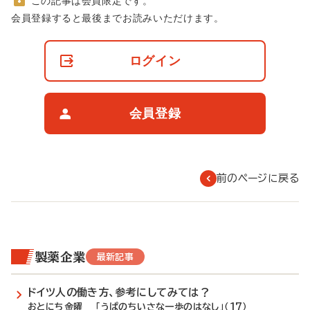
この記事は会員限定です。
非
会員登録すると最後までお読みいただけます。
会
員
の
ログイン
閲
覧
制
限
会員登録
に
つ
い
て
前のページに戻る
製薬企業
最新記事
ドイツ人の働き方、参考にしてみては？
おとにち金曜 「うぱのちいさな一歩のはなし」（17）