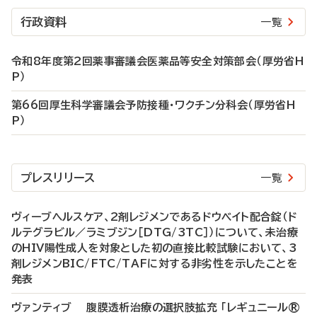
行政資料
一覧
令和8年度第2回薬事審議会医薬品等安全対策部会（厚労省H
P）
第66回厚生科学審議会予防接種・ワクチン分科会（厚労省H
P）
プレスリリース
一覧
ヴィーブヘルスケア、2剤レジメンであるドウベイト配合錠（ド
ルテグラビル／ラミブジン［DTG/3TC］）について、未治療
のHIV陽性成人を対象とした初の直接比較試験において、3
剤レジメンBIC/FTC/TAFに対する非劣性を示したことを
発表
ヴァンティブ 腹膜透析治療の選択肢拡充 「レギュニール®