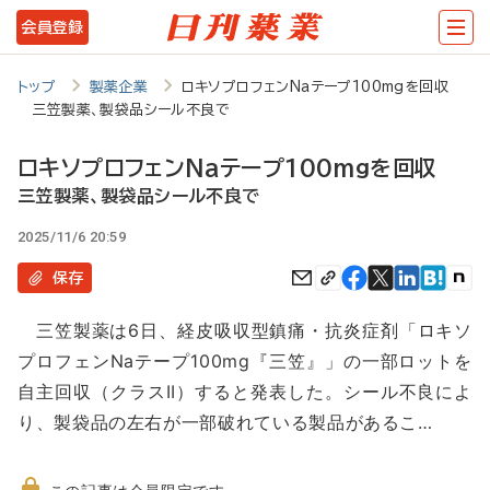
メ
会員登録
イ
ン
トップ
製薬企業
ロキソプロフェンNaテープ100mgを回収
三笠製薬、製袋品シール不良で
コ
ン
ロキソプロフェンNaテープ100mgを回収
テ
三笠製薬、製袋品シール不良で
ン
2025/11/6 20:59
ツ
保存
に
三笠製薬は6日、経皮吸収型鎮痛・抗炎症剤「ロキソ
移
プロフェンNaテープ100mg『三笠』」の一部ロットを
動
自主回収（クラスII）すると発表した。シール不良によ
り、製袋品の左右が一部破れている製品があるこ…