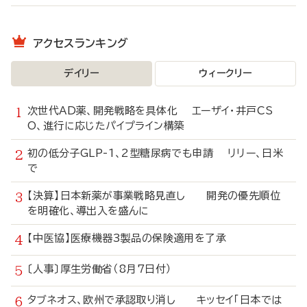
アクセスランキング
デイリー
ウィークリー
次世代AD薬、開発戦略を具体化 エーザイ・井戸CS
O、進行に応じたパイプライン構築
初の低分子GLP-1、2型糖尿病でも申請 リリー、日米
で
【決算】日本新薬が事業戦略見直し 開発の優先順位
を明確化、導出入を盛んに
【中医協】医療機器3製品の保険適用を了承
〔人事〕厚生労働省（8月7日付）
タブネオス、欧州で承認取り消し キッセイ「日本では