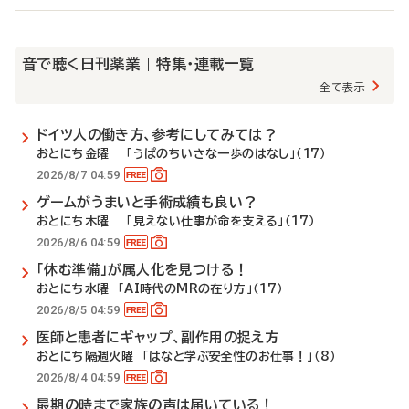
音で聴く日刊薬業 | 特集・連載一覧
全て表示
ドイツ人の働き方、参考にしてみては？
おとにち金曜 「うぱのちいさな一歩のはなし」（17）
2026/8/7 04:59
ゲームがうまいと手術成績も良い？
おとにち木曜 「見えない仕事が命を支える」（17）
2026/8/6 04:59
「休む準備」が属人化を見つける！
おとにち水曜 「AI時代のMRの在り方」（17）
2026/8/5 04:59
医師と患者にギャップ、副作用の捉え方
おとにち隔週火曜 「はなと学ぶ安全性のお仕事！」（8）
2026/8/4 04:59
最期の時まで家族の声は届いている！