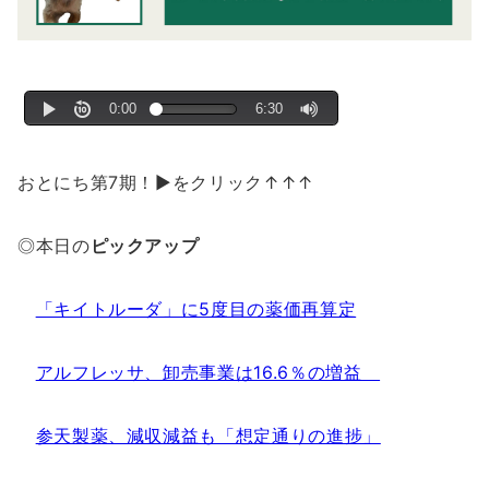
おとにち第7期！▶をクリック↑↑↑
◎本日の
ピックアップ
「キイトルーダ」に5度目の薬価再算定
アルフレッサ、卸売事業は16.6％の増益
参天製薬、減収減益も「想定通りの進捗」