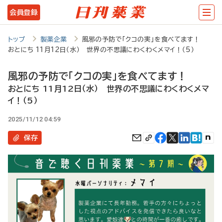
メ
会員登録
イ
ン
トップ
製薬企業
風邪の予防で「クコの実」を食べてます！
おとにち 11月12日（水） 世界の不思議にわくわくメマイ！（5）
コ
ン
風邪の予防で「クコの実」を食べてます！
テ
おとにち 11月12日（水） 世界の不思議にわくわくメマ
イ！（5）
ン
ツ
2025/11/12 04:59
に
保存
移
動