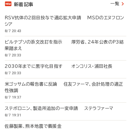
一覧
新着記事
RSV抗体の2回目投与で適応拡大申請 MSDのエヌフロン
シア
8/7 20:43
ビルテプソの添文改訂を指示 厚労省、24年公表のP3結
果踏まえ
8/7 20:33
2030年までに黒字化目指す オンコリス・浦田社長
8/7 20:33
米ゴッサムの報告書に反論 住友ファーマ、会計処理の適正
性強調
8/7 19:37
ステボロニン、製造所追加の一変申請 ステラファーマ
8/7 19:31
佐藤製薬、熊本地震で義援金