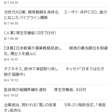
8/7 04:30
次世代AD薬、開発戦略を具体化 エーザイ・井戸CSO、進行
に応じたパイプライン構築
8/7 04:30
〔人事〕厚生労働省（8月7日付）
8/7 00:00
【決算】日本新薬が事業戦略見直し 開発の優先順位を明確
化、導出入を盛んに
8/6 19:47
タブネオス、欧州で承認取り消し キッセイ「日本では引き
続き協議中」
8/6 19:12
医政局の組織再編を通知 厚生労働省、4日付
8/6 19:02
企業統治、問われる「質」の改革 5年ぶり指針改訂、「骨抜
き」批判も