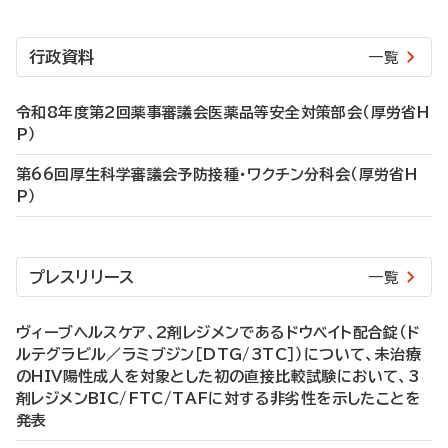
行政資料
一覧
令和8年度第2回薬事審議会医薬品等安全対策部会（厚労省H
P）
第66回厚生科学審議会予防接種・ワクチン分科会（厚労省H
P）
プレスリリース
一覧
ヴィーブヘルスケア、2剤レジメンであるドウベイト配合錠（ド
ルテグラビル／ラミブジン［DTG/3TC］）について、未治療
のHIV陽性成人を対象とした初の直接比較試験において、3
剤レジメンBIC/FTC/TAFに対する非劣性を示したことを
発表