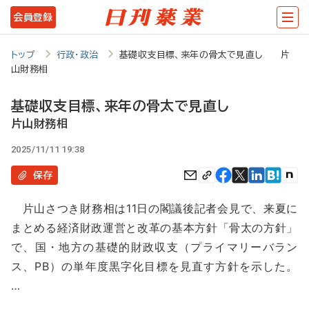
メ
会員登録
イ
ン
トップ
行政・政治
基礎収支目標、来年の骨太で見直し 片
山財務相
コ
ン
基礎収支目標、来年の骨太で見直し
テ
片山財務相
ン
2025/11/11 19:38
ツ
保存
に
片山さつき財務相は11日の閣議後記者会見で、来夏に
移
まとめる経済財政運営と改革の基本方針「骨太の方針」
動
で、国・地方の基礎的財政収支（プライマリーバラン
ス、PB）の単年度黒字化目標を見直す方針を示した。
…