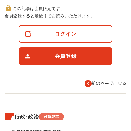
この記事は会員限定です。
非
会員登録すると最後までお読みいただけます。
会
員
の
ログイン
閲
覧
制
限
会員登録
に
つ
い
て
前のページに戻る
行政・政治
最新記事