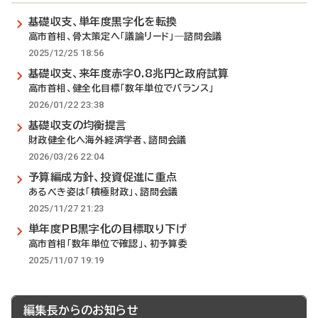
基礎収支、単年度黒字化を転換
高市首相、骨太策定へ「議論リード」―諮問会議
2025/12/25 18:56
基礎収支、来年度赤字0.8兆円と政府試算
高市首相、健全化目標「数年単位でバランス」
2026/01/22 23:38
基礎収支の均衡提言
財政健全化へ海外経済学者、諮問会議
2026/03/26 22:04
予算編成方針、投資促進に重点
あるべき姿は「積極財政」、諮問会議
2025/11/27 21:23
単年度PB黒字化の目標取り下げ
高市首相「数年単位で確認」、初予算委
2025/11/07 19:19
編集長からのお知らせ