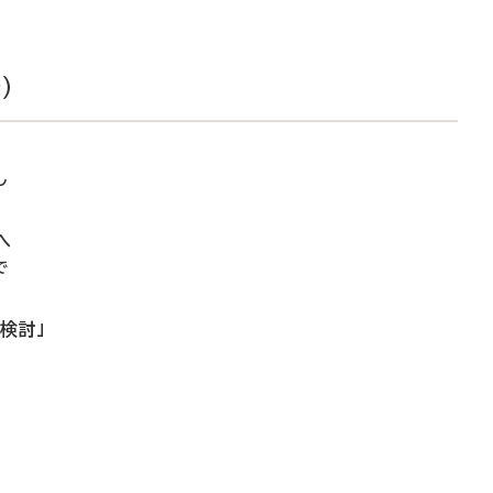
）
し
へ
で
検討」
」