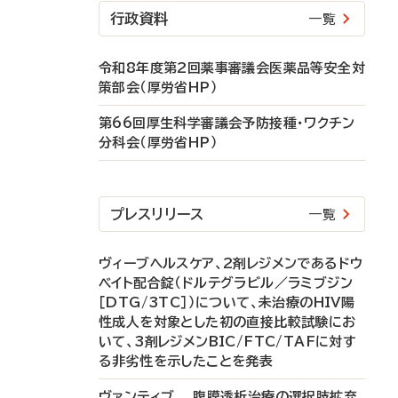
行政資料
一覧
令和8年度第2回薬事審議会医薬品等安全対
策部会（厚労省HP）
第66回厚生科学審議会予防接種・ワクチン
分科会（厚労省HP）
プレスリリース
一覧
ヴィーブヘルスケア、2剤レジメンであるドウ
ベイト配合錠（ドルテグラビル／ラミブジン
［DTG/3TC］）について、未治療のHIV陽
性成人を対象とした初の直接比較試験にお
いて、3剤レジメンBIC/FTC/TAFに対す
る非劣性を示したことを発表
ヴァンティブ 腹膜透析治療の選択肢拡充