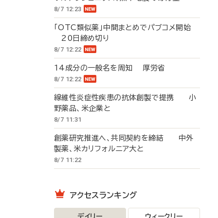
8/7 12:23
「OTC類似薬」中間まとめでパブコメ開始
20日締め切り
8/7 12:22
14成分の一般名を周知 厚労省
8/7 12:22
線維性炎症性疾患の抗体創製で提携 小
野薬品、米企業と
8/7 11:31
創薬研究推進へ、共同契約を締結 中外
製薬、米カリフォルニア大と
8/7 11:22
アクセスランキング
デイリー
ウィークリー