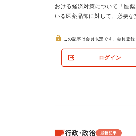
おける経済対策について「医薬
いる医薬品卸に対して、必要な
この記事は会員限定です。
会員登録
非
会
ログイン
員
の
閲
覧
制
限
に
つ
い
て
行政・政治
最新記事