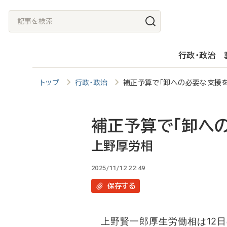
メ
記
イ
事
ン
を
行政・政治
コ
検
ン
索
トップ
行政・政治
補正予算で「卸への必要な支援
テ
ン
ツ
補正予算で「卸へ
に
上野厚労相
移
2025/11/12 22:49
動
保存
する
上野賢一郎厚生労働相は12日