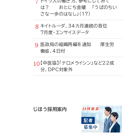
ドイツ人の働き方、参考にしてみて
は？ おとにち金曜 「うぱのちい
さな一歩のはなし」（17）
キイトルーダ、34カ月連続の首位
7月度・エンサイスデータ
医政局の組織再編を通知 厚生労
働省、4日付
【中医協】「テロメライシン」など22成
分、DPC対象外
寄
稿
じほう採用案内