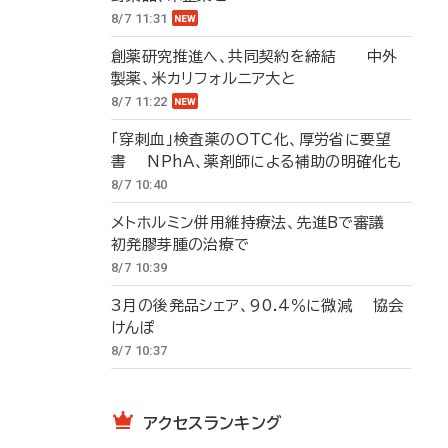
8/7 11:31
創薬研究推進へ、共同契約を締結 中外
製薬、米カリフォルニア大と
8/7 11:22
「穿刺血」検査薬のOTC化、厚労省に要望
書 NPhA、薬剤師による補助の明確化も
8/7 10:40
メトホルミン併用維持療法、先進Bで審議
初発膠芽腫の治療で
8/7 10:39
3月の後発品シェア、90.4％に微減 協会
けんぽ
8/7 10:37
アクセスランキング