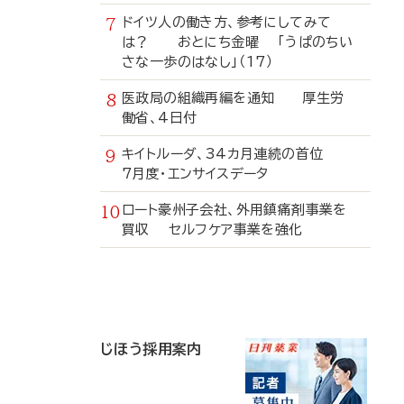
ドイツ人の働き方、参考にしてみて
は？ おとにち金曜 「うぱのちい
さな一歩のはなし」（17）
医政局の組織再編を通知 厚生労
働省、4日付
キイトルーダ、34カ月連続の首位
7月度・エンサイスデータ
ロート豪州子会社、外用鎮痛剤事業を
買収 セルフケア事業を強化
寄
稿
じほう採用案内