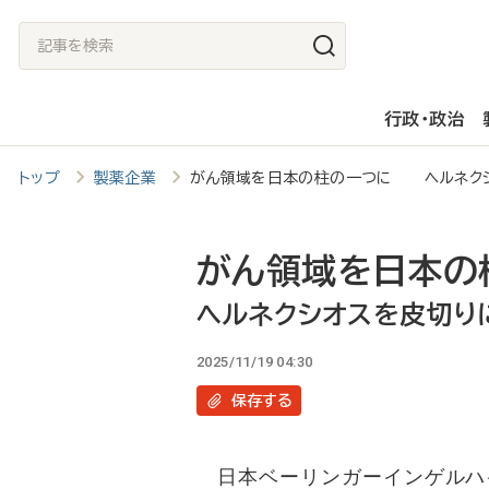
メ
記
イ
事
ン
を
行政・政治
コ
検
ン
索
トップ
製薬企業
がん領域を日本の柱の一つに ヘルネクシ
テ
ン
ツ
がん領域を日本の
に
ヘルネクシオスを皮切り
移
2025/11/19 04:30
動
保存
する
日本ベーリンガーインゲルハイ