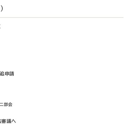
）
収
効追申請
第二部会
法審議へ