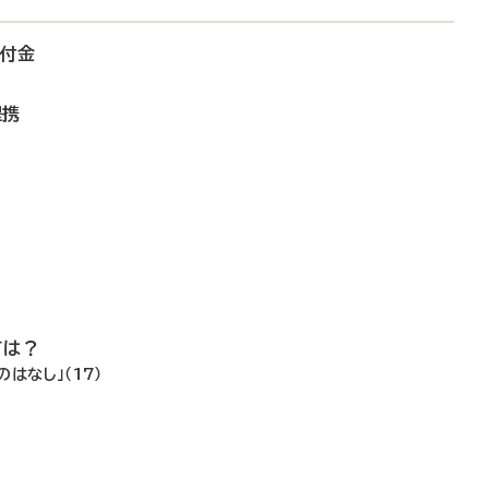
寄付金
提携
ては？
はなし」（17）