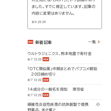
ました。すでに修正しています。記事の
内容に変更はありません。
8/5 23:29
一覧
新着記事
ウルトラジェニクス、熊本地震で寄付金
8/7 12:23
「OTC類似薬」中間まとめでパブコメ開始
20日締め切り
8/7 12:22
14成分の一般名を周知 厚労省
8/7 12:22
線維性炎症性疾患の抗体創製で提携 小
野薬品、米企業と