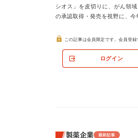
シオス」を皮切りに、がん領域
の承認取得・発売を視野に、今
この記事は会員限定です。
会員登録
非
会
ログイン
員
の
閲
覧
制
限
に
つ
い
て
製薬企業
最新記事